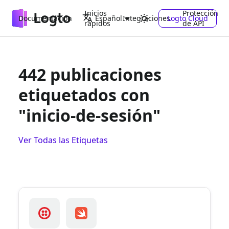
Inicios
Protección
Documentación
Integraciones
Logto Cloud
Español
rápidos
de API
442 publicaciones
etiquetados con
"inicio-de-sesión"
Ver Todas las Etiquetas