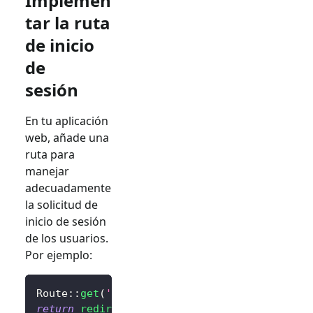
Implemen
tar la ruta
de inicio
de
sesión
En tu aplicación
web, añade una
ruta para
manejar
adecuadamente
la solicitud de
inicio de sesión
de los usuarios.
Por ejemplo:
Route
::
get
(
'/sign-in'
,
function
(
)
{
return
redirect
(
$client
->
signIn
(
'http://loca