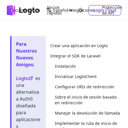
Inicios
Protección
Documentación
Integraciones
Logto Cloud
Español
rápidos
de API
Para
Crear una aplicación en Logto
Nuestros
Integrar el SDK de Laravel
Nuevos
Amigos
:
Instalación
Inicializar LogtoClient
Logto
es
una
Configurar URIs de redirección
alternativa
Sobre el inicio de sesión basado
a Auth0
en redirección
diseñada
para
Manejar la devolución de llamada
aplicacione
Implementar la ruta de inicio de
s