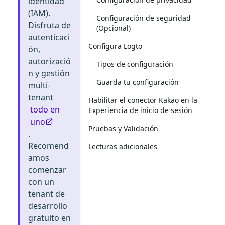
identidad
(IAM).
Configuración de seguridad
Disfruta de
(Opcional)
autenticaci
Configura Logto
ón,
autorizació
Tipos de configuración
n y gestión
Guarda tu configuración
multi-
tenant
Habilitar el conector Kakao en la
todo en
Experiencia de inicio de sesión
uno
Pruebas y Validación
.
Recomend
Lecturas adicionales
amos
comenzar
con un
tenant de
desarrollo
gratuito en