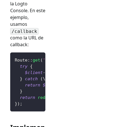
la Logto
Console. En este
ejemplo,
usamos
/callback
como la URL de
callback:
Route
::
get
(
'/callback'
,
function
(
)
{
try
{
$client
->
handleSignInCallback
(
)
;
// Mane
}
catch
(
\
Throwable
$exception
)
{
return
$exception
;
// Cambia esto a tu l
}
return
redirect
(
'/'
)
;
// Redirige al usuar
}
)
;