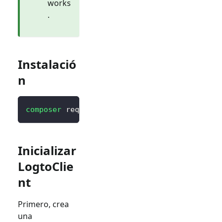
works
.
Instalació
n
composer
 require logto/sdk
Inicializar
LogtoClie
nt
Primero, crea
una