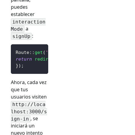
puedes
establecer
interaction
a
Mode
:
signUp
Route
::
get
(
'/sign-in'
,
function
(
)
{
return
redirect
(
$client
->
signIn
(
'http://loca
}
)
;
Ahora, cada vez
que tus
usuarios visiten
http://loca
lhost:3000/
s
, se
ign-in
iniciará un
nuevo intento