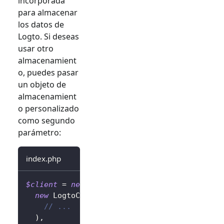
incorporada
para almacenar
los datos de
Logto. Si deseas
usar otro
almacenamient
o, puedes pasar
un objeto de
almacenamient
o personalizado
como segundo
parámetro:
index.php
$client
=
new
LogtoClient
(
new
LogtoConfig
(
// ...
)
,