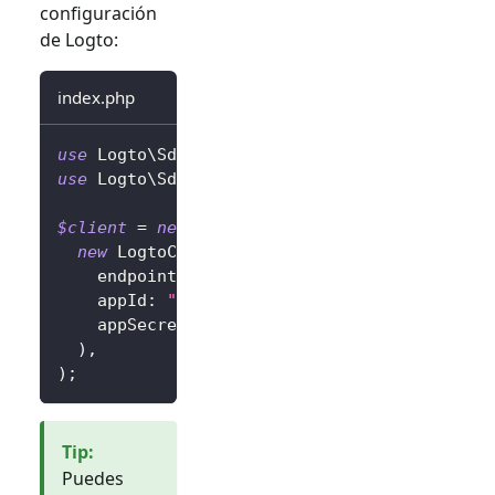
configuración
de Logto:
index.php
use
Logto
\
Sdk
\
LogtoClient
;
use
Logto
\
Sdk
\
LogtoConfig
;
$client
=
new
LogtoClient
(
new
LogtoConfig
(
endpoint
:
"https://you-logto-endpoint.ap
appId
:
"replace-with-your-app-id"
,
appSecret
:
"replace-with-your-app-secret
)
,
)
;
Tip
:
Puedes