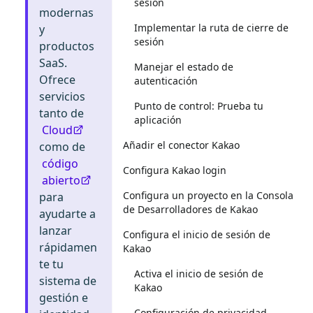
sesión
modernas
Implementar la ruta de cierre de
y
sesión
productos
SaaS.
Manejar el estado de
Ofrece
autenticación
servicios
Punto de control: Prueba tu
tanto de
aplicación
Cloud
Añadir el conector Kakao
como de
código
Configura Kakao login
abierto
Configura un proyecto en la Consola
para
de Desarrolladores de Kakao
ayudarte a
lanzar
Configura el inicio de sesión de
rápidamen
Kakao
te tu
Activa el inicio de sesión de
sistema de
Kakao
gestión e
Configuración de privacidad