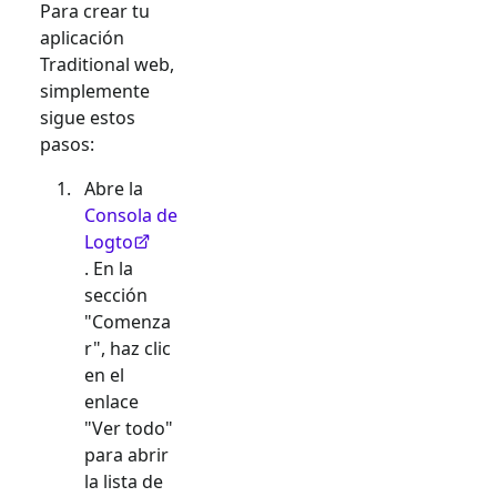
Para crear tu
aplicación
Traditional web
,
simplemente
sigue estos
pasos:
Abre la
Consola de
Logto
. En la
sección
"Comenza
r", haz clic
en el
enlace
"Ver todo"
para abrir
la lista de