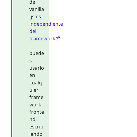
de
vanilla
-js es
independiente
del
framework
,
puede
s
usarlo
en
cualq
uier
frame
work
fronte
nd
escrib
iendo