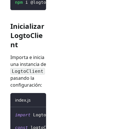
npm
 i @logto/browser
Inicializar
LogtoClie
nt
Importa e inicia
una instancia de
LogtoClient
pasando la
configuración:
index.js
import
 LogtoClient 
from
'@logto/browser'
;
const
 logtoClient 
=
new
LogtoClient
(
{