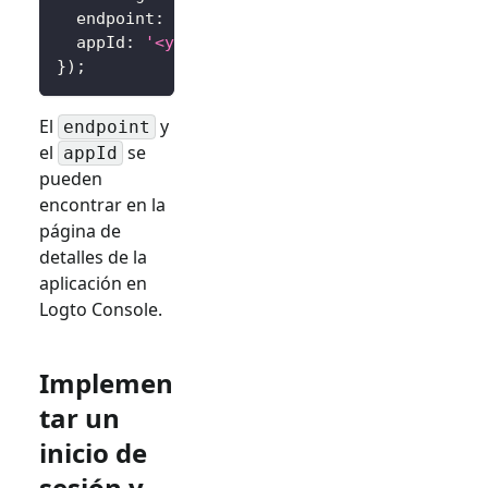
  endpoint
:
'<your-logto-endpoint>'
,
  appId
:
'<your-application-id>'
,
}
)
;
El
y
endpoint
el
se
appId
pueden
encontrar en la
página de
detalles de la
aplicación en
Logto Console.
Implemen
tar un
inicio de
sesión y