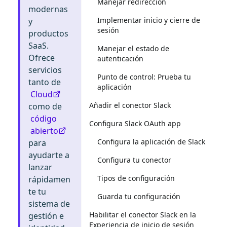
Manejar redirección
modernas
Implementar inicio y cierre de
y
sesión
productos
SaaS.
Manejar el estado de
Ofrece
autenticación
servicios
Punto de control: Prueba tu
tanto de
aplicación
Cloud
Añadir el conector Slack
como de
código
Configura Slack OAuth app
abierto
Configura la aplicación de Slack
para
ayudarte a
Configura tu conector
lanzar
Tipos de configuración
rápidamen
te tu
Guarda tu configuración
sistema de
Habilitar el conector Slack en la
gestión e
Experiencia de inicio de sesión