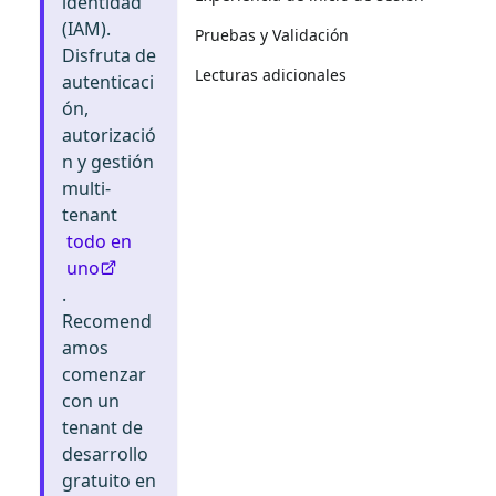
identidad
(IAM).
Pruebas y Validación
Disfruta de
Lecturas adicionales
autenticaci
ón,
autorizació
n y gestión
multi-
tenant
todo en
uno
.
Recomend
amos
comenzar
con un
tenant de
desarrollo
gratuito en