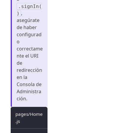
.signIn(
,
)
asegúrate
de haber
configurad
o
correctame
nte el URI
de
redirección
en la
Consola de
Administra
ción.
pages/Home
.js