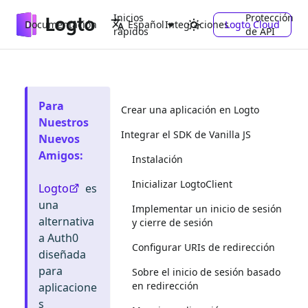
Inicios
Protección
Documentación
Integraciones
Logto Cloud
Español
rápidos
de API
Para
Crear una aplicación en Logto
Nuestros
Integrar el SDK de Vanilla JS
Nuevos
Amigos
:
Instalación
Inicializar LogtoClient
Logto
es
una
Implementar un inicio de sesión
alternativa
y cierre de sesión
a Auth0
Configurar URIs de redirección
diseñada
para
Sobre el inicio de sesión basado
en redirección
aplicacione
s