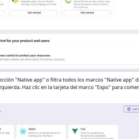
ección "
Native app
" o filtra todos los marcos "
Native app
" d
izquierda. Haz clic en la tarjeta del marco "
Expo
" para comen