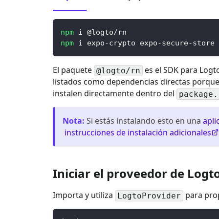
npm
 i @logto/rn
npm
 i expo-crypto expo-secure-store 
El paquete
es el SDK para Logt
@logto/rn
listados como dependencias directas porque 
instalen directamente dentro del
package.
Nota
:
Si estás instalando esto en una
apli
instrucciones de instalación adicionales
Iniciar el proveedor de Logt
Importa y utiliza
para prop
LogtoProvider