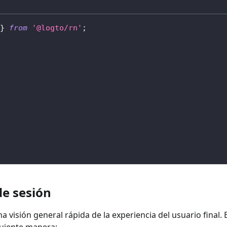
}
from
'@logto/rn'
;
de sesión
na visión general rápida de la experiencia del usuario final.
iguiente manera: