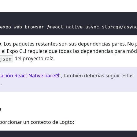
expo-web-browser @react-native-async-storage/asyn
o. Los paquetes restantes son sus dependencias pares. No 
el Expo CLI requiere que todas las dependencias para mód
del proyecto raíz.
json
cación React Native bare
, también deberías seguir estas
.
o
orcionar un contexto de Logto: