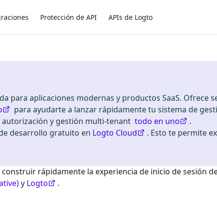
graciones
Protección de API
APIs de Logto
ada para aplicaciones modernas y productos SaaS. Ofrece se
o
para ayudarte a lanzar rápidamente tu sistema de gest
, autorización y gestión multi-tenant
todo en uno
.
 desarrollo gratuito en
Logto Cloud
. Esto te permite e
 construir rápidamente la experiencia de inicio de sesión d
ative)
y
Logto
.