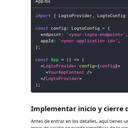
App.tsx
import
{
LogtoProvider
,
LogtoConfig
const
 config
:
LogtoConfig
=
{
  endpoint
:
'<your-logto-endpoint>'
,
  appId
:
'<your-application-id>'
,
}
;
const
App
=
(
)
=>
(
<
LogtoProvider
config
=
{
config
}
>
<
YourAppContent
/>
</
LogtoProvider
>
)
;
Implementar inicio y cierre 
Antes de entrar en los detalles, aquí tienes u
inicio de sesión se puede simplificar de la s