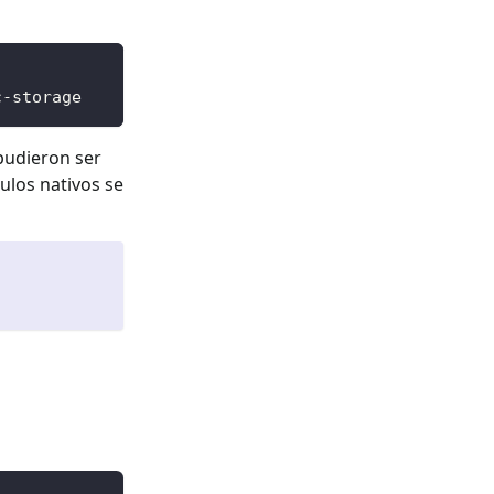
c-storage
pudieron ser
ulos nativos se