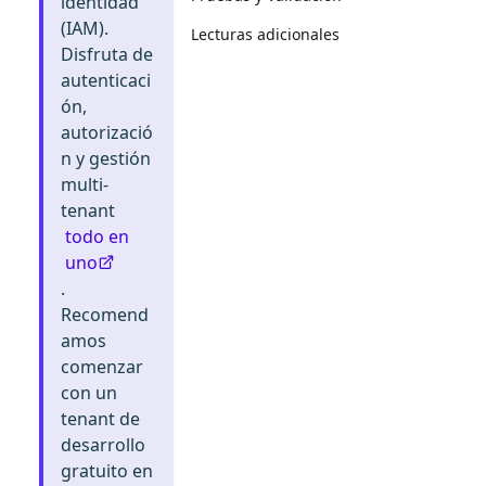
identidad
(IAM).
Lecturas adicionales
Disfruta de
autenticaci
ón,
autorizació
n y gestión
multi-
tenant
todo en
uno
.
Recomend
amos
comenzar
con un
tenant de
desarrollo
gratuito en