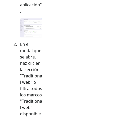
aplicación"
.
En el
modal que
se abre,
haz clic en
la sección
"
Traditiona
l web
" o
filtra todos
los marcos
"
Traditiona
l web
"
disponible