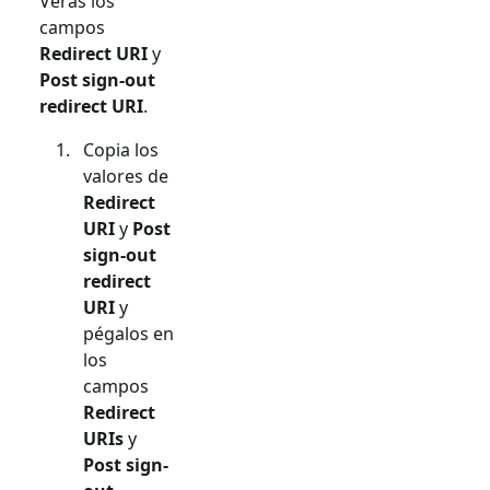
Verás los
campos
Redirect URI
y
Post sign-out
redirect URI
.
Copia los
valores de
Redirect
URI
y
Post
sign-out
redirect
URI
y
pégalos en
los
campos
Redirect
URIs
y
Post sign-