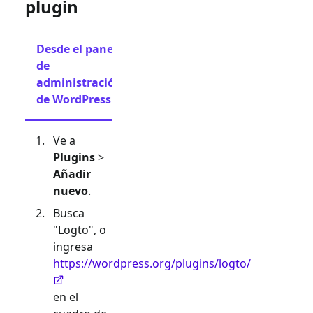
plugin
Desde el panel
Desde
de
una
administración
carga
de WordPress
Ve a
Plugins
>
Añadir
nuevo
.
Busca
"Logto", o
ingresa
https://wordpress.org/plugins/logto/
en el