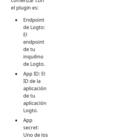
comenzar con
el plugin es:
Endpoint
de Logto:
El
endpoint
de tu
inquilino
de Logto.
App ID: El
ID de la
aplicación
de tu
aplicación
Logto.
App
secret:
Uno de los