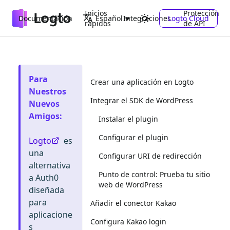
Inicios
Protección
Documentación
Integraciones
Logto Cloud
Español
rápidos
de API
Para
Crear una aplicación en Logto
Nuestros
Integrar el SDK de WordPress
Nuevos
Amigos
:
Instalar el plugin
Configurar el plugin
Logto
es
una
Configurar URI de redirección
alternativa
Punto de control: Prueba tu sitio
a Auth0
web de WordPress
diseñada
para
Añadir el conector Kakao
aplicacione
Configura Kakao login
s