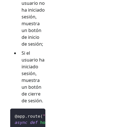
usuario no
ha iniciado
sesión,
muestra
un botón
de inicio
de sesión;
Si el
usuario ha
iniciado
sesión,
muestra
un botón
de cierre
de sesión.
@app
.
route
(
"/"
)
async
def
home
(
)
: