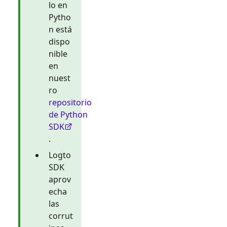
lo en
Pytho
n está
dispo
nible
en
nuest
ro
repositorio
de Python
SDK
.
Logto
SDK
aprov
echa
las
corrut