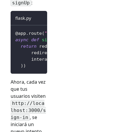
:
signUp
flask.py
@app
.
route
(
"/sign-in"
)
async
def
sign_in
(
)
:
return
 redirect
(
await
 client
.
signIn
(
      redirectUri
=
"http://localhost:3000/cal
      interactionMode
=
"signUp"
,
# Muestra la
)
)
Ahora, cada vez
que tus
usuarios visiten
http://loca
lhost:3000/
s
, se
ign-in
iniciará un
nuevo intento