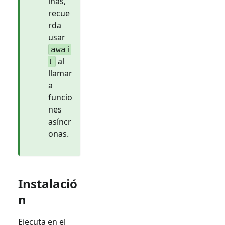
inas,
recue
rda
usar
awai
al
t
llamar
a
funcio
nes
asíncr
onas.
Instalació
n
Ejecuta en el