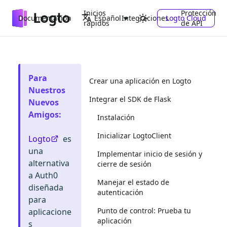
Inicios
Protección
Documentación
Integraciones
Logto Cloud
Español
rápidos
de API
Para
Crear una aplicación en Logto
Nuestros
Integrar el SDK de Flask
Nuevos
Amigos
:
Instalación
Inicializar LogtoClient
Logto
es
una
Implementar inicio de sesión y
alternativa
cierre de sesión
a Auth0
Manejar el estado de
diseñada
autenticación
para
Punto de control: Prueba tu
aplicacione
aplicación
s