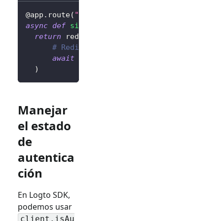
@app
.
route
(
"/sign-out"
)
async
def
sign_out
(
)
:
return
 redirect
(
# Redirige al usuario a la página de i
await
 client
.
signOut
(
postLogoutRedirec
)
Manejar
el estado
de
autentica
ción
En Logto SDK,
podemos usar
client.isAu