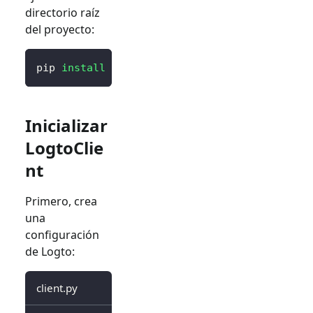
directorio raíz
del proyecto:
pip 
install
 logto 
# o `poetry add logto` o l
Inicializar
LogtoClie
nt
Primero, crea
una
configuración
de Logto:
client.py