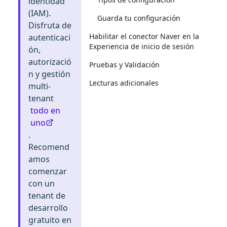
identidad
(IAM).
Guarda tu configuración
Disfruta de
Habilitar el conector Naver en la
autenticaci
Experiencia de inicio de sesión
ón,
autorizació
Pruebas y Validación
n y gestión
Lecturas adicionales
multi-
tenant
todo en
uno
.
Recomend
amos
comenzar
con un
tenant de
desarrollo
gratuito en