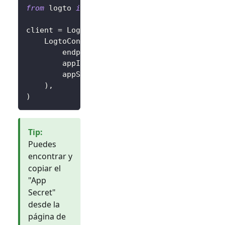
from
 logto 
import
 LogtoClient
,
 LogtoConfig
client 
=
 LogtoClient
(
    LogtoConfig
(
        endpoint
=
"https://you-logto-endpoint
        appId
=
"replace-with-your-app-id"
,
        appSecret
=
"replace-with-your-app-sec
)
,
)
Tip
:
Puedes
encontrar y
copiar el
"App
Secret"
desde la
página de