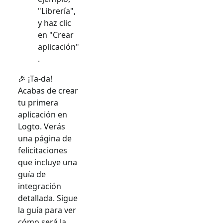
"Librería",
y haz clic
en "Crear
aplicación"
.
🎉 ¡Ta-da!
Acabas de crear
tu primera
aplicación en
Logto. Verás
una página de
felicitaciones
que incluye una
guía de
integración
detallada. Sigue
la guía para ver
cómo será la