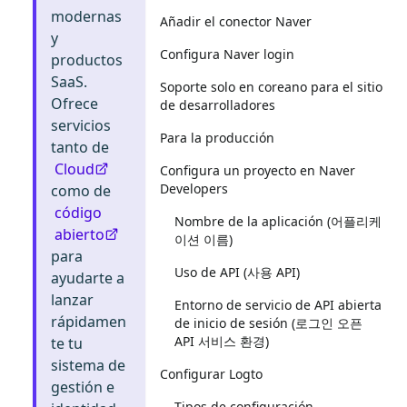
modernas
Añadir el conector Naver
y
Configura Naver login
productos
SaaS.
Soporte solo en coreano para el sitio
Ofrece
de desarrolladores
servicios
Para la producción
tanto de
Cloud
Configura un proyecto en Naver
Developers
como de
código
Nombre de la aplicación (어플리케
abierto
이션 이름)
para
Uso de API (사용 API)
ayudarte a
lanzar
Entorno de servicio de API abierta
rápidamen
de inicio de sesión (로그인 오픈
API 서비스 환경)
te tu
sistema de
Configurar Logto
gestión e
Tipos de configuración