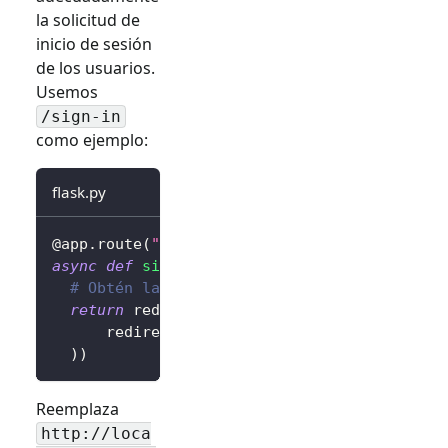
la solicitud de
inicio de sesión
de los usuarios.
Usemos
/sign-in
como ejemplo:
flask.py
@app
.
route
(
"/sign-in"
)
async
def
sign_in
(
)
:
# Obtén la URL de inicio de sesión y redir
return
 redirect
(
await
 client
.
signIn
(
      redirectUri
=
"http://localhost:3000/cal
)
)
Reemplaza
http://loca