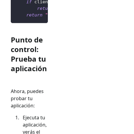
if
 client
.
isAuthenticated
(
)
is
False
:
return
"No autenticado <a href='/sig
return
"Autenticado <a href='/sign-out'>
Punto de
control:
Prueba tu
aplicación
Ahora, puedes
probar tu
aplicación:
Ejecuta tu
aplicación,
verás el