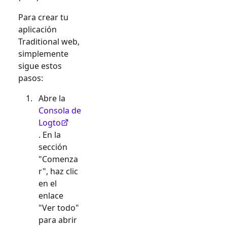
Para crear tu
aplicación
Traditional web
,
simplemente
sigue estos
pasos:
Abre la
Consola de
Logto
. En la
sección
"Comenza
r", haz clic
en el
enlace
"Ver todo"
para abrir