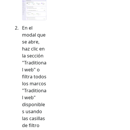
En el
modal que
se abre,
haz clic en
la sección
"
Traditiona
l web
" o
filtra todos
los marcos
"
Traditiona
l web
"
disponible
s usando
las casillas
de filtro