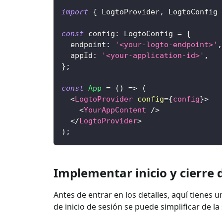
import
{
LogtoProvider
,
LogtoConfig
const
 config
:
LogtoConfig
=
{
  endpoint
:
'<your-logto-endpoint>'
,
  appId
:
'<your-application-id>'
,
}
;
const
App
=
(
)
=>
(
<
LogtoProvider
config
=
{
config
}
>
<
YourAppContent
/>
</
LogtoProvider
>
)
;
Implementar inicio y cierre 
Antes de entrar en los detalles, aquí tienes u
de inicio de sesión se puede simplificar de l