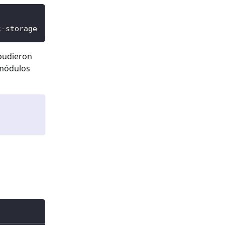
c-storage
 pudieron
 módulos