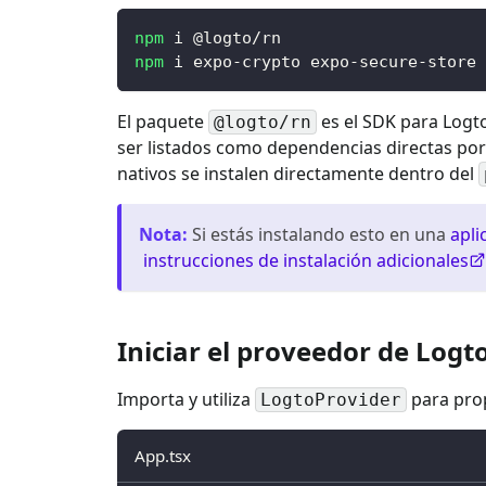
npm
 i @logto/rn
npm
 i expo-crypto expo-secure-store 
El paquete
es el SDK para Logt
@logto/rn
ser listados como dependencias directas po
nativos se instalen directamente dentro del
Nota
:
Si estás instalando esto en una
apli
instrucciones de instalación adicionales
Iniciar el proveedor de Logt
Importa y utiliza
para prop
LogtoProvider
App.tsx