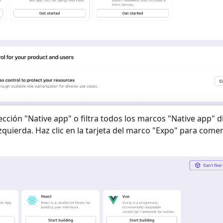
ección "
Native app
" o filtra todos los marcos "
Native app
" d
izquierda. Haz clic en la tarjeta del marco "
Expo
" para comen