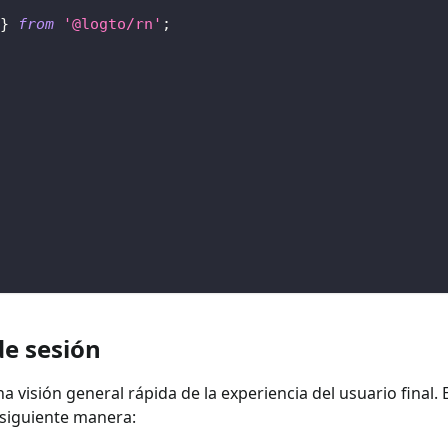
}
from
'@logto/rn'
;
de sesión
na visión general rápida de la experiencia del usuario final.
a siguiente manera: