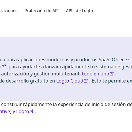
graciones
Protección de API
APIs de Logto
ada para aplicaciones modernas y productos SaaS. Ofrece se
o
para ayudarte a lanzar rápidamente tu sistema de gest
, autorización y gestión multi-tenant
todo en uno
.
 desarrollo gratuito en
Logto Cloud
. Esto te permite e
 construir rápidamente la experiencia de inicio de sesión d
ative)
y
Logto
.