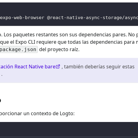
expo-web-browser @react-native-async-storage/asyn
o. Los paquetes restantes son sus dependencias pares. No
rque el Expo CLI requiere que todas las dependencias para
del proyecto raíz.
package.json
cación React Native bare
, también deberías seguir estas
.
o
orcionar un contexto de Logto: