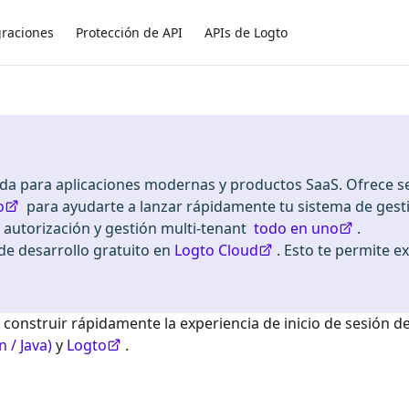
graciones
Protección de API
APIs de Logto
ada para aplicaciones modernas y productos SaaS. Ofrece se
o
para ayudarte a lanzar rápidamente tu sistema de gest
, autorización y gestión multi-tenant
todo en uno
.
 desarrollo gratuito en
Logto Cloud
. Esto te permite e
 construir rápidamente la experiencia de inicio de sesión d
n / Java)
y
Logto
.