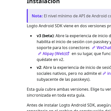
Instalación
Nota
:
El nivel mínimo de API de Android c
Logto Android SDK viene en dos versiones pr
v3 (beta)
: Abre la experiencia de inicio
habilita el inicio de sesión con passkey
soporte para los conectores
WeChat 
Alipay (Web)
en su lugar, que func
quédate en v2.
v2
: Abre la experiencia de inicio de s
sociales nativos, pero no admite el
i
subyacente de las passkeys).
Esta guía cubre ambas versiones. Elige tu ve
sincronizada en toda esta guía.
Antes de instalar Logto Android SDK, asegú
repositorio en el archivo de construcción de