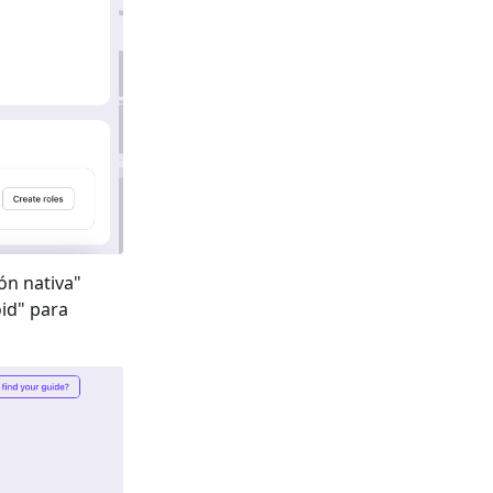
ón nativa
"
id
" para