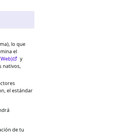
ma), lo que
imina el
(Web)
y
 nativos,
ectores
, el estándar
endrá
ación de tu