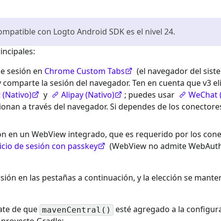
ompatible con Logto Android SDK es el nivel 24.
incipales:
 de sesión en
Chrome Custom Tabs
(el navegador del siste
 y comparte la sesión del navegador. Ten en cuenta que v3 el
(Nativo)
y
Alipay (Nativo)
; puedes usar
WeChat 
ionan a través del navegador. Si dependes de los conectores
esión en un WebView integrado, que es requerido por los con
nicio de sesión con passkey
(WebView no admite WebAuthn
rsión en las pestañas a continuación, y la elección se mant
rate de que
esté agregado a la configur
mavenCentral()
l proyecto Gradle: