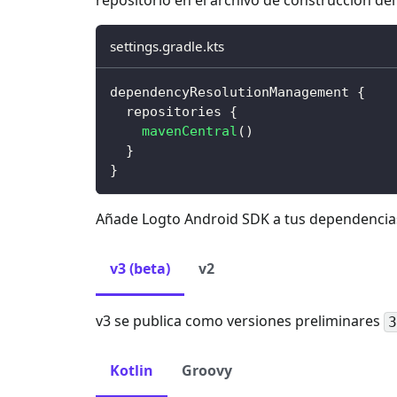
settings.gradle.kts
dependencyResolutionManagement 
{
  repositories 
{
mavenCentral
(
)
}
}
Añade Logto Android SDK a tus dependencia
v3 (beta)
v2
v3 se publica como versiones preliminares
3
Kotlin
Groovy