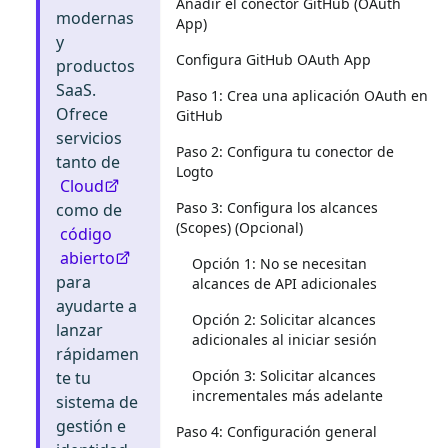
Añadir el conector GitHub (OAuth
modernas
App)
y
Configura GitHub OAuth App
productos
SaaS.
Paso 1: Crea una aplicación OAuth en
Ofrece
GitHub
servicios
Paso 2: Configura tu conector de
tanto de
Logto
Cloud
Paso 3: Configura los alcances
como de
(Scopes) (Opcional)
código
abierto
Opción 1: No se necesitan
para
alcances de API adicionales
ayudarte a
Opción 2: Solicitar alcances
lanzar
adicionales al iniciar sesión
rápidamen
Opción 3: Solicitar alcances
te tu
incrementales más adelante
sistema de
gestión e
Paso 4: Configuración general