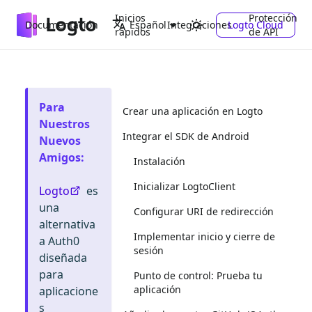
Inicios
Protección
Documentación
Integraciones
Logto Cloud
Español
rápidos
de API
Para
Crear una aplicación en Logto
Nuestros
Integrar el SDK de Android
Nuevos
Amigos
:
Instalación
Inicializar LogtoClient
Logto
es
una
Configurar URI de redirección
alternativa
Implementar inicio y cierre de
a Auth0
sesión
diseñada
para
Punto de control: Prueba tu
aplicación
aplicacione
s