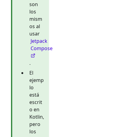
son
los
mism
os al
usar
Jetpack
Compose
.
El
ejemp
lo
está
escrit
o en
Kotlin,
pero
los