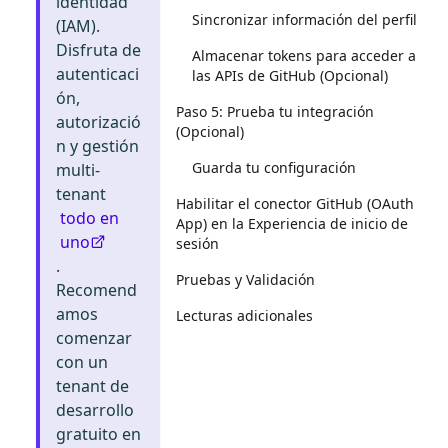
identidad
Sincronizar información del perfil
(IAM).
Disfruta de
Almacenar tokens para acceder a
autenticaci
las APIs de GitHub (Opcional)
ón,
Paso 5: Prueba tu integración
autorizació
(Opcional)
n y gestión
Guarda tu configuración
multi-
tenant
Habilitar el conector GitHub (OAuth
todo en
App) en la Experiencia de inicio de
uno
sesión
.
Pruebas y Validación
Recomend
amos
Lecturas adicionales
comenzar
con un
tenant de
desarrollo
gratuito en