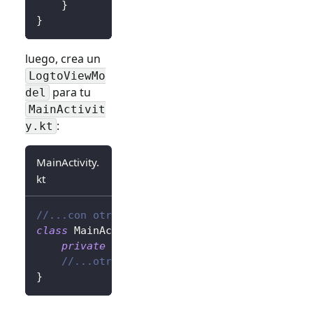
}
}
luego, crea un
LogtoViewMo
para tu
del
MainActivit
:
y.kt
MainActivity.
kt
//...con otras importaciones
class
 MainActivity 
:
AppCompatActivity
(
)
{
private
val
 logtoViewModel
:
 LogtoViewMod
//...otros códigos
}