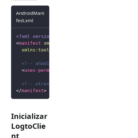
AndroidMani
fest.xml
<?xml version="1.0" encoding="utf-8"?>
<
manifest
xmlns:
android
=
"
http://schemas.andr
xmlns:
tools
=
"
http://schemas.android.com/to
<!-- añadir permiso de internet -->
<
uses-permission
android:
name
=
"
android.per
<!-- otras configuraciones... -->
</
manifest
>
Inicializar
LogtoClie
nt