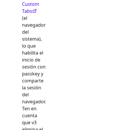
Custom
Tabs
(el
navegador
del
sistema),
lo que
habilita el
inicio de
sesión con
passkey y
comparte
la sesión
del
navegador.
Ten en
cuenta
que v3
elimina el