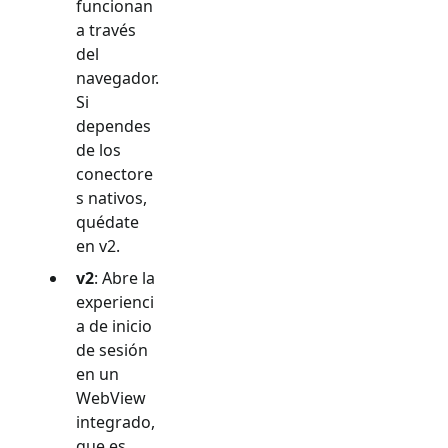
funcionan
a través
del
navegador.
Si
dependes
de los
conectore
s nativos,
quédate
en v2.
v2
: Abre la
experienci
a de inicio
de sesión
en un
WebView
integrado,
que es