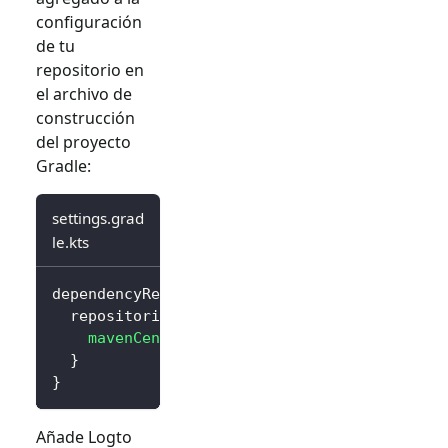
configuración
de tu
repositorio en
el archivo de
construcción
del proyecto
Gradle:
settings.grad
le.kts
dependencyResolutionManagement 
{
  repositories 
{
mavenCentral
(
)
}
}
Añade Logto