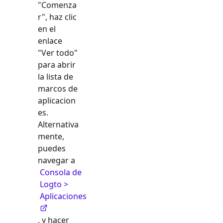
"Comenza
r", haz clic
en el
enlace
"Ver todo"
para abrir
la lista de
marcos de
aplicacion
es.
Alternativa
mente,
puedes
navegar a
Consola de
Logto >
Aplicaciones
, y hacer