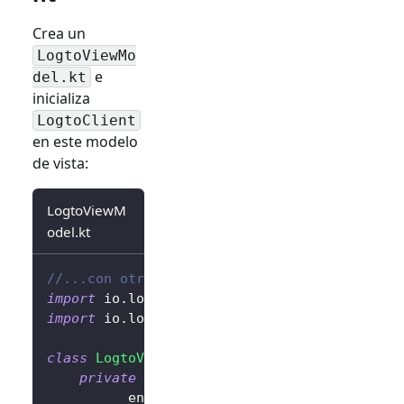
Crea un
LogtoViewMo
e
del.kt
inicializa
LogtoClient
en este modelo
de vista:
LogtoViewM
odel.kt
//...con otras importaciones
import
 io
.
logto
.
sdk
.
android
.
LogtoClient
import
 io
.
logto
.
sdk
.
android
.
type
.
LogtoConfig
class
LogtoViewModel
(
application
:
 Applicatio
private
val
 logtoConfig 
=
LogtoConfig
(
          endpoint 
=
"<your-logto-endpoint>"