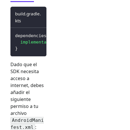
build.gradle.
kts
dependencies 
{
implementation
(
"io.logto.sdk:android:3.0.0
}
Dado que el
SDK necesita
acceso a
internet, debes
añadir el
siguiente
permiso a tu
archivo
AndroidMani
:
fest.xml