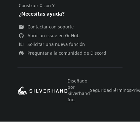
Construir X con Y
¿Necesitas ayuda?
Contactar con soporte
Abrir un issue en GitHub
Solicitar una nueva función
Preguntar a la comunidad de Discord
Diseñado
por
Seguridad
Términos
Priv
Silverhand
Inc.