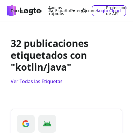
Inicios
Protección
Documentación
Integraciones
Logto Cloud
Español
rápidos
de API
32 publicaciones
etiquetados con
"kotlin/java"
Ver Todas las Etiquetas