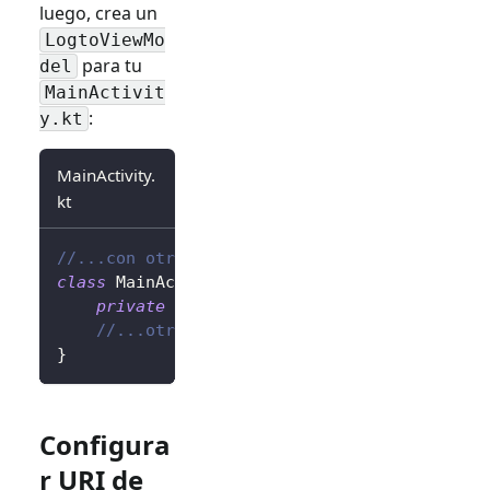
luego, crea un
LogtoViewMo
para tu
del
MainActivit
:
y.kt
MainActivity.
kt
//...con otras importaciones
class
 MainActivity 
:
AppCompatActivity
(
)
{
private
val
 logtoViewModel
:
 LogtoViewMod
//...otros códigos
}
Configura
r URI de