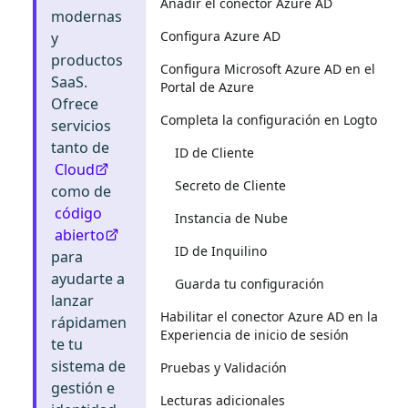
Añadir el conector Azure AD
modernas
Configura Azure AD
y
productos
Configura Microsoft Azure AD en el
SaaS.
Portal de Azure
Ofrece
Completa la configuración en Logto
servicios
tanto de
ID de Cliente
Cloud
Secreto de Cliente
como de
código
Instancia de Nube
abierto
ID de Inquilino
para
ayudarte a
Guarda tu configuración
lanzar
Habilitar el conector Azure AD en la
rápidamen
Experiencia de inicio de sesión
te tu
sistema de
Pruebas y Validación
gestión e
Lecturas adicionales