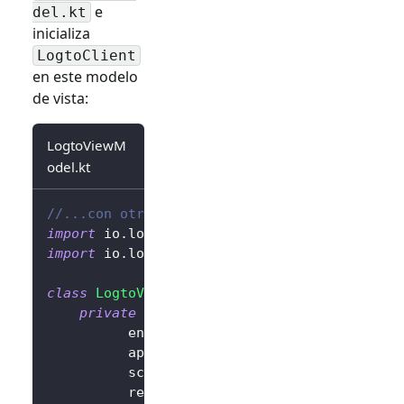
e
del.kt
inicializa
LogtoClient
en este modelo
de vista:
LogtoViewM
odel.kt
//...con otras importaciones
import
 io
.
logto
.
sdk
.
android
.
LogtoClient
import
 io
.
logto
.
sdk
.
android
.
type
.
LogtoConfig
class
LogtoViewModel
(
application
:
 Applicatio
private
val
 logtoConfig 
=
LogtoConfig
(
          endpoint 
=
"<your-logto-endpoint>"
          appId 
=
"<your-app-id>"
,
          scopes 
=
null
,
          resources 
=
null
,