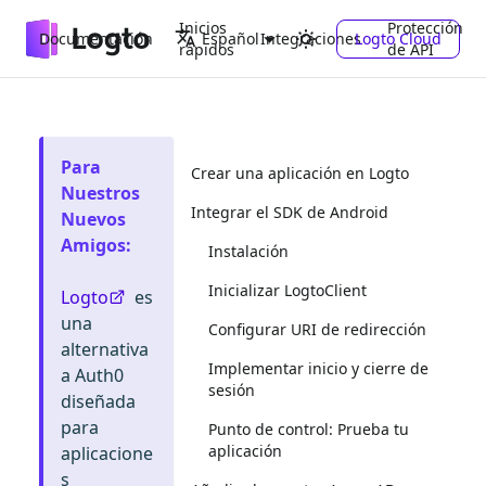
Inicios
Protección
Documentación
Integraciones
Logto Cloud
Español
rápidos
de API
Para
Crear una aplicación en Logto
Nuestros
Integrar el SDK de Android
Nuevos
Amigos
:
Instalación
Inicializar LogtoClient
Logto
es
una
Configurar URI de redirección
alternativa
Implementar inicio y cierre de
a Auth0
sesión
diseñada
para
Punto de control: Prueba tu
aplicación
aplicacione
s