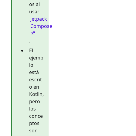
os al
usar
Jetpack
Compose
.
El
ejemp
lo
está
escrit
o en
Kotlin,
pero
los
conce
ptos
son