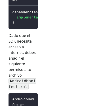
dependencies 
{
implementation
(
"io.logto.sdk:android:3.0.0
}
Dado que el
SDK necesita
acceso a
internet, debes
añadir el
siguiente
permiso a tu
archivo
AndroidMani
:
fest.xml
AndroidMani
fest.xml