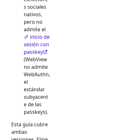
s sociales
nativos,
pero no
admite el
inicio de
sesión con
passkey
(WebView
no admite
WebAuthn,
el
estándar
subyacent
e de las
passkeys).
Esta guía cubre
ambas
versiones. Elige