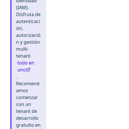
identidad
(IAM).
Disfruta de
autenticaci
ón,
autorizació
n y gestión
multi-
tenant
todo en
uno
.
Recomend
amos
comenzar
con un
tenant de
desarrollo
gratuito en