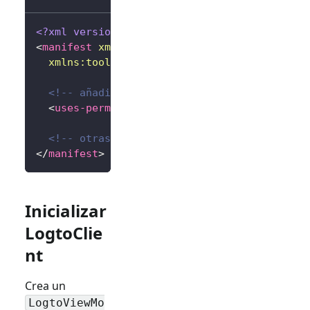
<?xml version="1.0" encoding="utf-8"?>
<
manifest
xmlns:
android
=
"
http://schemas.andr
xmlns:
tools
=
"
http://schemas.android.com/to
<!-- añadir permiso de internet -->
<
uses-permission
android:
name
=
"
android.per
<!-- otras configuraciones... -->
</
manifest
>
Inicializar
LogtoClie
nt
Crea un
LogtoViewMo