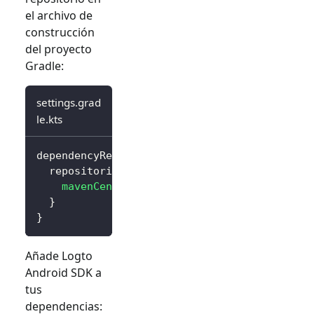
el archivo de
construcción
del proyecto
Gradle:
settings.grad
le.kts
dependencyResolutionManagement 
{
  repositories 
{
mavenCentral
(
)
}
}
Añade Logto
Android SDK a
tus
dependencias: