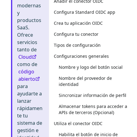
Añadir el conector OIDC
modernas
Configura Standard OIDC app
y
productos
Crea tu aplicación OIDC
SaaS.
Configura tu conector
Ofrece
servicios
Tipos de configuración
tanto de
Configuraciones generales
Cloud
como de
Nombre y logo del botón social
código
Nombre del proveedor de
abierto
identidad
para
ayudarte a
Sincronizar información de perfil
lanzar
Almacenar tokens para acceder a
rápidamen
APIs de terceros (Opcional)
te tu
sistema de
Utiliza el conector OIDC
gestión e
Habilita el botón de inicio de