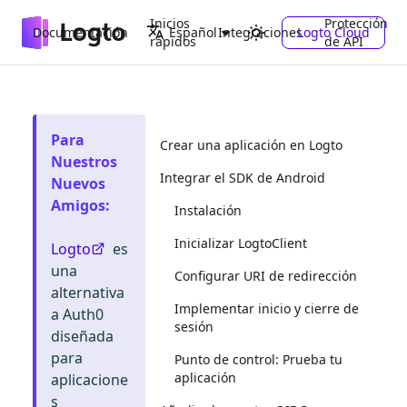
Inicios
Protección
Documentación
Integraciones
Logto Cloud
Español
rápidos
de API
Para
Crear una aplicación en Logto
Nuestros
Integrar el SDK de Android
Nuevos
Amigos
:
Instalación
Inicializar LogtoClient
Logto
es
una
Configurar URI de redirección
alternativa
Implementar inicio y cierre de
a Auth0
sesión
diseñada
para
Punto de control: Prueba tu
aplicación
aplicacione
s