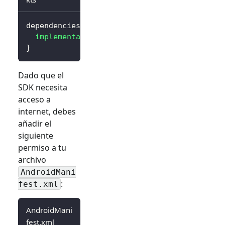
dependencies 
{
implementation
(
"io.logto.sdk:android:3.0.0
}
Dado que el
SDK necesita
acceso a
internet, debes
añadir el
siguiente
permiso a tu
archivo
AndroidMani
:
fest.xml
AndroidMani
fest.xml