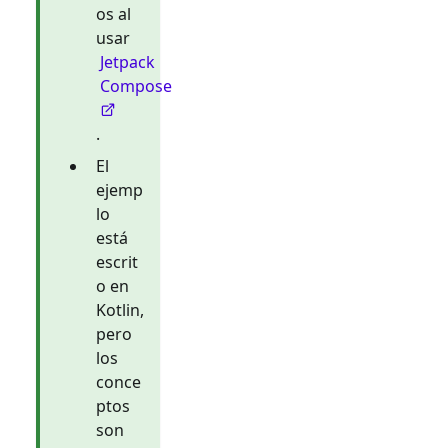
os al
usar
Jetpack
Compose
.
El
ejemp
lo
está
escrit
o en
Kotlin,
pero
los
conce
ptos
son