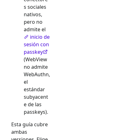
s sociales
nativos,
pero no
admite el
inicio de
sesión con
passkey
(WebView
no admite
WebAuthn,
el
estándar
subyacent
e de las
passkeys).
Esta guía cubre
ambas
versiones. Elige