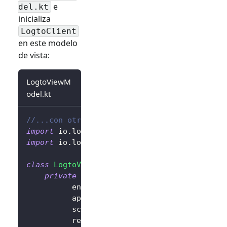
e
del.kt
inicializa
LogtoClient
en este modelo
de vista:
LogtoViewM
odel.kt
//...con otras importaciones
import
 io
.
logto
.
sdk
.
android
.
LogtoClient
import
 io
.
logto
.
sdk
.
android
.
type
.
LogtoConfig
class
LogtoViewModel
(
application
:
 Applicatio
private
val
 logtoConfig 
=
LogtoConfig
(
          endpoint 
=
"<your-logto-endpoint>"
          appId 
=
"<your-app-id>"
,
          scopes 
=
null
,
          resources 
=
null
,