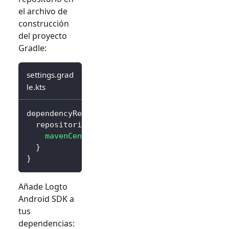
el archivo de
construcción
del proyecto
Gradle:
settings.grad
le.kts
dependencyResolutionManagement 
{
  repositories 
{
mavenCentral
(
)
}
}
Añade Logto
Android SDK a
tus
dependencias: