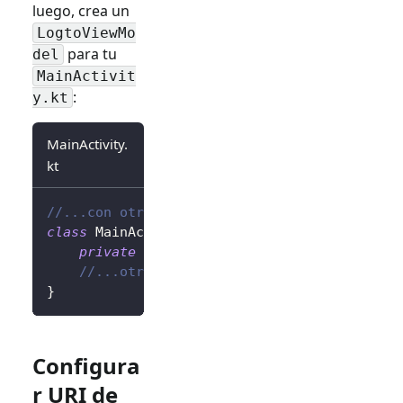
luego, crea un
LogtoViewMo
para tu
del
MainActivit
:
y.kt
MainActivity.
kt
//...con otras importaciones
class
 MainActivity 
:
AppCompatActivity
(
)
{
private
val
 logtoViewModel
:
 LogtoViewMod
//...otros códigos
}
Configura
r URI de