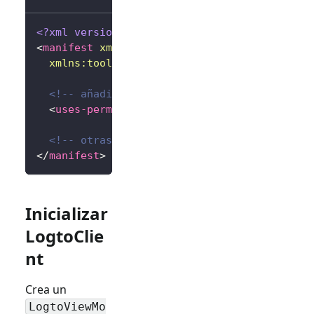
<?xml version="1.0" encoding="utf-8"?>
<
manifest
xmlns:
android
=
"
http://schemas.andr
xmlns:
tools
=
"
http://schemas.android.com/to
<!-- añadir permiso de internet -->
<
uses-permission
android:
name
=
"
android.per
<!-- otras configuraciones... -->
</
manifest
>
Inicializar
LogtoClie
nt
Crea un
LogtoViewMo