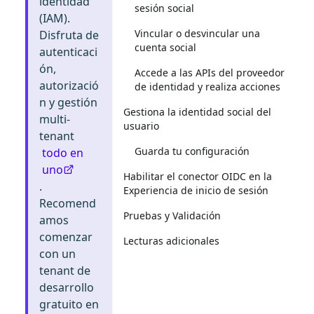
identidad
sesión social
(IAM).
Vincular o desvincular una
Disfruta de
cuenta social
autenticaci
ón,
Accede a las APIs del proveedor
autorizació
de identidad y realiza acciones
n y gestión
Gestiona la identidad social del
multi-
usuario
tenant
Guarda tu configuración
todo en
uno
Habilitar el conector OIDC en la
.
Experiencia de inicio de sesión
Recomend
Pruebas y Validación
amos
comenzar
Lecturas adicionales
con un
tenant de
desarrollo
gratuito en