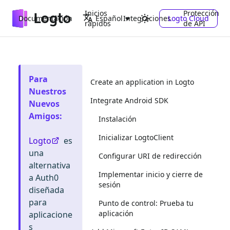
Inicios
Protección
Documentación
Integraciones
Logto Cloud
Español
rápidos
de API
Para
Create an application in Logto
Nuestros
Integrate Android SDK
Nuevos
Amigos
:
Instalación
Inicializar LogtoClient
Logto
es
una
Configurar URI de redirección
alternativa
Implementar inicio y cierre de
a Auth0
sesión
diseñada
para
Punto de control: Prueba tu
aplicación
aplicacione
s