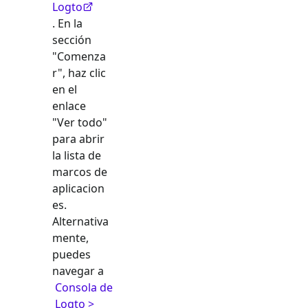
Logto
. En la
sección
"Comenza
r", haz clic
en el
enlace
"Ver todo"
para abrir
la lista de
marcos de
aplicacion
es.
Alternativa
mente,
puedes
navegar a
Consola de
Logto >