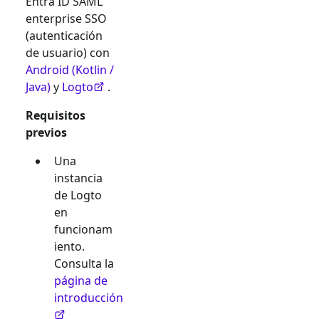
Entra ID SAML
enterprise SSO
(autenticación
de usuario) con
Android (Kotlin /
Java)
y
Logto
.
Requisitos
previos
Una
instancia
de Logto
en
funcionam
iento.
Consulta la
página de
introducción