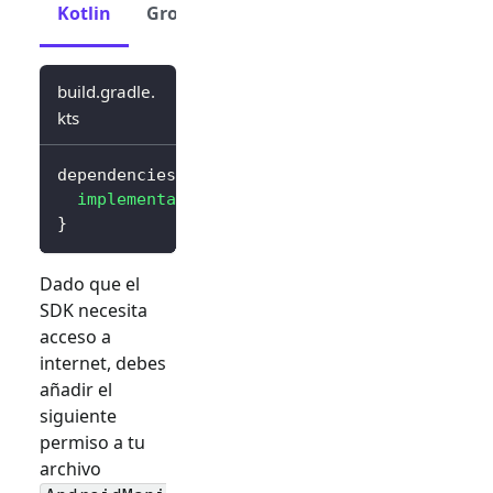
Kotlin
Groovy
build.gradle.
kts
dependencies 
{
implementation
(
"io.logto.sdk:android:3.0.0
}
Dado que el
SDK necesita
acceso a
internet, debes
añadir el
siguiente
permiso a tu
archivo