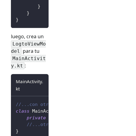
}
}
}
luego, crea un
LogtoViewMo
para tu
del
MainActivit
:
y.kt
MainActivity.
kt
//...con otras importaciones
class
 MainActivity 
:
AppCompatActivity
(
)
{
private
val
 logtoViewModel
:
 LogtoViewMod
//...otros códigos
}