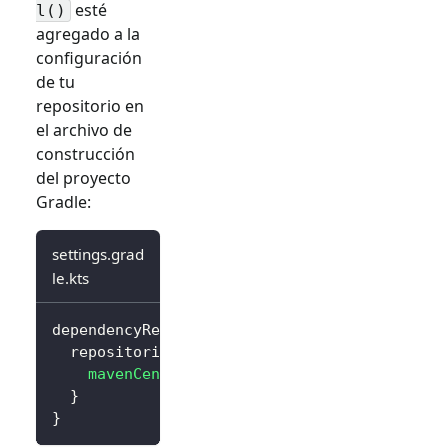
esté
l()
agregado a la
configuración
de tu
repositorio en
el archivo de
construcción
del proyecto
Gradle:
settings.grad
le.kts
dependencyResolutionManagement 
{
  repositories 
{
mavenCentral
(
)
}
}