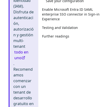
identidad
Save your configuration
(IAM).
Enable Microsoft Entra ID SAML
Disfruta de
enterprise SSO connector in Sign-in
autenticaci
Experience
ón,
Testing and Validation
autorizació
n y gestión
Further readings
multi-
tenant
todo en
uno
.
Recomend
amos
comenzar
con un
tenant de
desarrollo
gratuito en