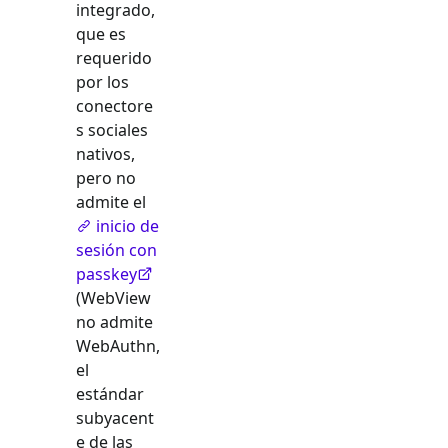
integrado,
que es
requerido
por los
conectore
s sociales
nativos,
pero no
admite el
inicio de
sesión con
passkey
(WebView
no admite
WebAuthn,
el
estándar
subyacent
e de las