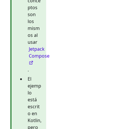
conce
ptos
son
los
mism
os al
usar
Jetpack
Compose
.
El
ejemp
lo
está
escrit
o en
Kotlin,
pero