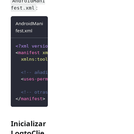
AndroidMani
:
fest.xml
AndroidMani
fest.xml
<?xml version="1.0" encoding="utf-8"?>
<
manifest
xmlns:
android
=
"
http://schemas.andr
xmlns:
tools
=
"
http://schemas.android.com/to
<!-- añadir permiso de internet -->
<
uses-permission
android:
name
=
"
android.per
<!-- otras configuraciones... -->
</
manifest
>
Inicializar
LogtoClie