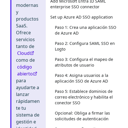
Add Microsoft Entra ID SAML
modernas
enterprise SSO connector
y
Set up Azure AD SSO application
productos
SaaS.
Paso 1: Crea una aplicación SSO
Ofrece
de Azure AD
servicios
Paso 2: Configura SAML SSO en
tanto de
Logto
Cloud
Paso 3: Configura el mapeo de
como de
atributos de usuario
código
abierto
Paso 4: Asigna usuarios a la
para
aplicación SSO de Azure AD
ayudarte a
Paso 5: Establece dominios de
lanzar
correo electrónico y habilita el
rápidamen
conector SSO
te tu
Opcional: Obliga a firmar las
sistema de
solicitudes de autenticación
gestión e