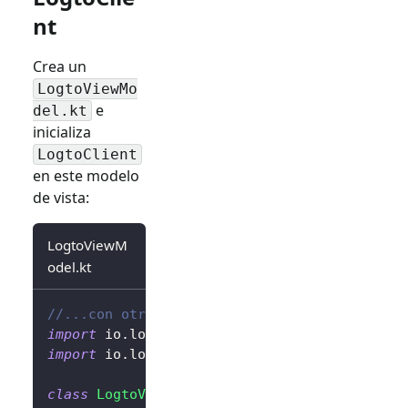
nt
Crea un
LogtoViewMo
e
del.kt
inicializa
LogtoClient
en este modelo
de vista:
LogtoViewM
odel.kt
//...con otras importaciones
import
 io
.
logto
.
sdk
.
android
.
LogtoClient
import
 io
.
logto
.
sdk
.
android
.
type
.
LogtoConfig
class
LogtoViewModel
(
application
:
 Applicatio