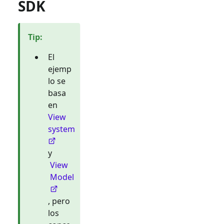
SDK
Tip
:
El
ejemp
lo se
basa
en
View
system
y
View
Model
, pero
los