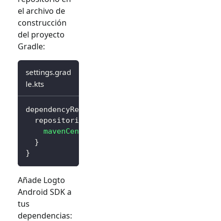
el archivo de
construcción
del proyecto
Gradle:
settings.grad
le.kts
dependencyResolutionManagement 
{
  repositories 
{
mavenCentral
(
)
}
}
Añade Logto
Android SDK a
tus
dependencias: