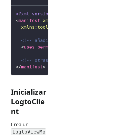
<?xml version="1.0" encoding="utf-8"?>
<
manifest
xmlns:
android
=
"
http://schemas.andr
xmlns:
tools
=
"
http://schemas.android.com/to
<!-- añadir permiso de internet -->
<
uses-permission
android:
name
=
"
android.per
<!-- otras configuraciones... -->
</
manifest
>
Inicializar
LogtoClie
nt
Crea un
LogtoViewMo