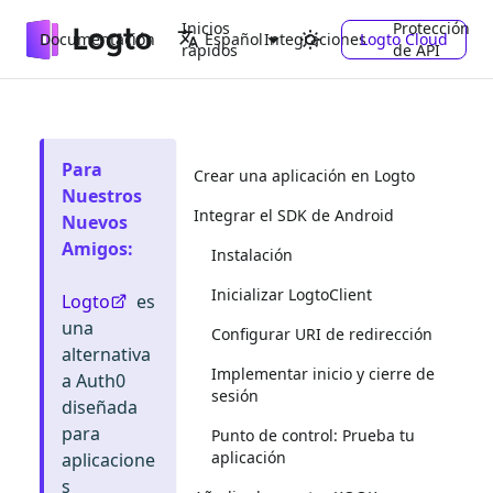
Inicios
Protección
Documentación
Integraciones
Logto Cloud
Español
rápidos
de API
Para
Crear una aplicación en Logto
Nuestros
Integrar el SDK de Android
Nuevos
Amigos
:
Instalación
Inicializar LogtoClient
Logto
es
una
Configurar URI de redirección
alternativa
Implementar inicio y cierre de
a Auth0
sesión
diseñada
para
Punto de control: Prueba tu
aplicación
aplicacione
s