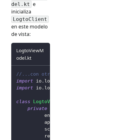
e
del.kt
inicializa
LogtoClient
en este modelo
de vista:
LogtoViewM
odel.kt
//...con otras importaciones
import
 io
.
logto
.
sdk
.
android
.
LogtoClient
import
 io
.
logto
.
sdk
.
android
.
type
.
LogtoConfig
class
LogtoViewModel
(
application
:
 Applicatio
private
val
 logtoConfig 
=
LogtoConfig
(
          endpoint 
=
"<your-logto-endpoint>"
          appId 
=
"<your-app-id>"
,
          scopes 
=
null
,
          resources 
=
null
,