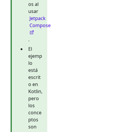
os al
usar
Jetpack
Compose
.
El
ejemp
lo
está
escrit
o en
Kotlin,
pero
los
conce
ptos
son