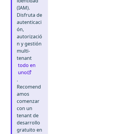
identidad
(IAM).
Disfruta de
autenticaci
ón,
autorizació
n y gestión
multi-
tenant
todo en
uno
.
Recomend
amos
comenzar
con un
tenant de
desarrollo
gratuito en