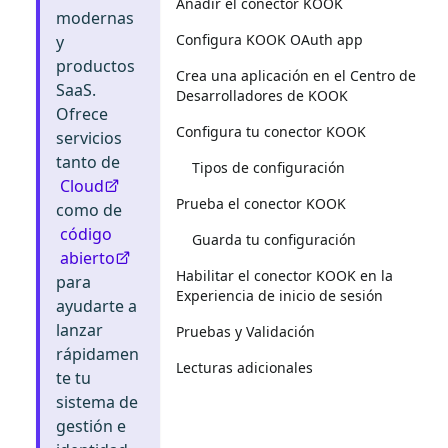
Añadir el conector KOOK
modernas
Configura KOOK OAuth app
y
productos
Crea una aplicación en el Centro de
SaaS.
Desarrolladores de KOOK
Ofrece
Configura tu conector KOOK
servicios
tanto de
Tipos de configuración
Cloud
Prueba el conector KOOK
como de
código
Guarda tu configuración
abierto
Habilitar el conector KOOK en la
para
Experiencia de inicio de sesión
ayudarte a
lanzar
Pruebas y Validación
rápidamen
Lecturas adicionales
te tu
sistema de
gestión e