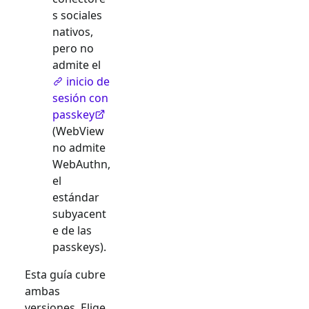
s sociales
nativos,
pero no
admite el
inicio de
sesión con
passkey
(WebView
no admite
WebAuthn,
el
estándar
subyacent
e de las
passkeys).
Esta guía cubre
ambas
versiones. Elige