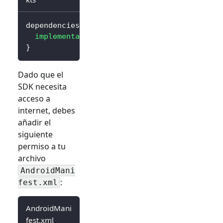
dependencies 
{
implementation
(
"io.logto.sdk:android:3.0.0
}
Dado que el
SDK necesita
acceso a
internet, debes
añadir el
siguiente
permiso a tu
archivo
AndroidMani
:
fest.xml
AndroidMani
fest.xml