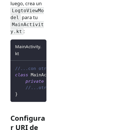
luego, crea un
LogtoViewMo
para tu
del
MainActivit
:
y.kt
MainActivity.
kt
//...con otras importaciones
class
 MainActivity 
:
AppCompatActivity
(
)
{
private
val
 logtoViewModel
:
 LogtoViewMod
//...otros códigos
}
Configura
r URI de