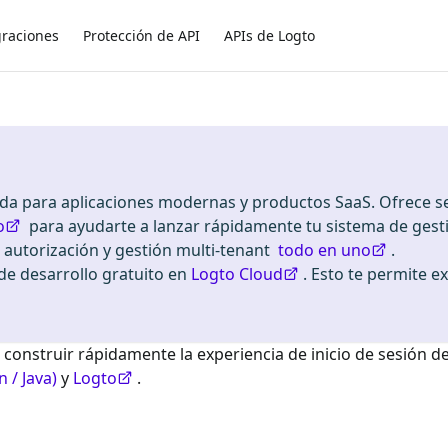
graciones
Protección de API
APIs de Logto
ada para aplicaciones modernas y productos SaaS. Ofrece se
o
para ayudarte a lanzar rápidamente tu sistema de gest
, autorización y gestión multi-tenant
todo en uno
.
 desarrollo gratuito en
Logto Cloud
. Esto te permite e
 construir rápidamente la experiencia de inicio de sesión d
n / Java)
y
Logto
.