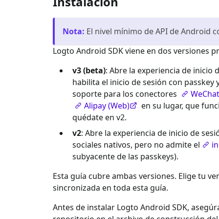
Instalación
Nota
:
El nivel mínimo de API de Android c
Logto Android SDK viene en dos versiones pr
v3 (beta)
: Abre la experiencia de inicio
habilita el inicio de sesión con passkey
soporte para los conectores
WeChat 
Alipay (Web)
en su lugar, que func
quédate en v2.
v2
: Abre la experiencia de inicio de s
sociales nativos, pero no admite el
i
subyacente de las passkeys).
Esta guía cubre ambas versiones. Elige tu ve
sincronizada en toda esta guía.
Antes de instalar Logto Android SDK, asegú
repositorio en el archivo de construcción de