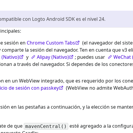
ompatible con Logto Android SDK es el nivel 24.
incipales:
 de sesión en
Chrome Custom Tabs
(el navegador del siste
 y comparte la sesión del navegador. Ten en cuenta que v3 el
(Nativo)
y
Alipay (Nativo)
; puedes usar
WeChat 
ionan a través del navegador. Si dependes de los conectores
esión en un WebView integrado, que es requerido por los con
nicio de sesión con passkey
(WebView no admite WebAuthn
rsión en las pestañas a continuación, y la elección se mant
rate de que
esté agregado a la configur
mavenCentral()
l proyecto Gradle: