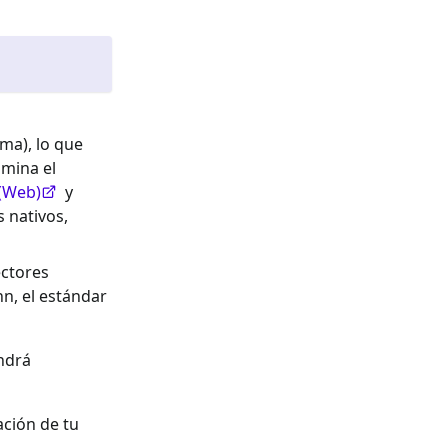
ma), lo que
imina el
(Web)
y
 nativos,
ectores
, el estándar
endrá
ación de tu