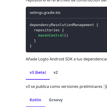
settings.gradle.kts
dependencyResolutionManagement 
{
  repositories 
{
mavenCentral
(
)
}
}
Añade Logto Android SDK a tus dependencia
v3 (beta)
v2
v3 se publica como versiones preliminares
3
Kotlin
Groovy