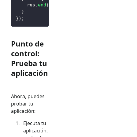
    res
.
end
(
'<div><a href="/logto/sign-in">I
}
}
)
;
Punto de
control:
Prueba tu
aplicación
Ahora, puedes
probar tu
aplicación:
Ejecuta tu
aplicación,