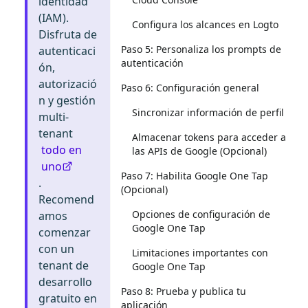
identidad
(IAM).
Configura los alcances en Logto
Disfruta de
Paso 5: Personaliza los prompts de
autenticaci
autenticación
ón,
autorizació
Paso 6: Configuración general
n y gestión
Sincronizar información de perfil
multi-
tenant
Almacenar tokens para acceder a
todo en
las APIs de Google (Opcional)
uno
Paso 7: Habilita Google One Tap
.
(Opcional)
Recomend
Opciones de configuración de
amos
Google One Tap
comenzar
con un
Limitaciones importantes con
tenant de
Google One Tap
desarrollo
Paso 8: Prueba y publica tu
gratuito en
aplicación