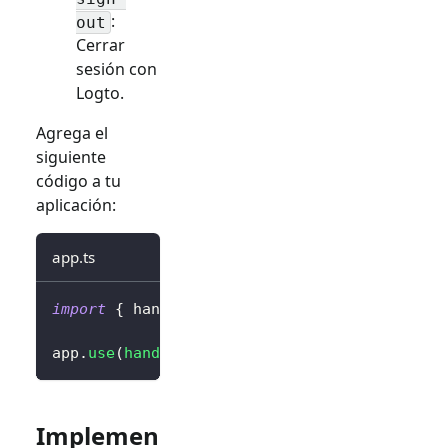
:
out
Cerrar
sesión con
Logto.
Agrega el
siguiente
código a tu
aplicación:
app.ts
import
{
 handleAuthRoutes 
}
from
'@logto/exp
app
.
use
(
handleAuthRoutes
(
config
)
)
;
Implemen