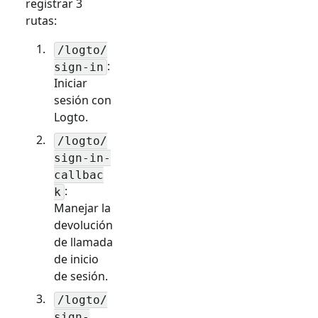
registrar 3
rutas:
/logto/
:
sign-in
Iniciar
sesión con
Logto.
/logto/
sign-in-
callbac
:
k
Manejar la
devolución
de llamada
de inicio
de sesión.
/logto/
sign-