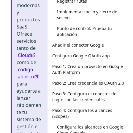
Registrar rutas
modernas
Implementar inicio y cierre de
y
sesión
productos
SaaS.
Punto de control: Prueba tu
Ofrece
aplicación
servicios
Añadir el conector Google
tanto de
Cloud
Configura Google OAuth app
como de
Paso 1: Crea un proyecto en Google
código
Auth Platform
abierto
Paso 2: Crea credenciales OAuth 2.0
para
ayudarte a
Paso 3: Configura el conector de
lanzar
Logto con las credenciales
rápidamen
Paso 4: Configura los alcances
te tu
(Scopes)
sistema de
gestión e
Configura los alcances en Google
Cloud Console