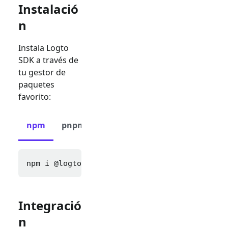
Instalació
n
Instala Logto
SDK a través de
tu gestor de
paquetes
favorito:
npm
pnpm
yarn
npm i 
@logto/express cookie-parser express-s
Integració
n