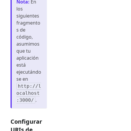
Nota
:
En
los
siguientes
fragmento
s de
código,
asumimos
que tu
aplicación
está
ejecutándo
se en
http://l
ocalhost
.
:3000/
Configurar
URIs de