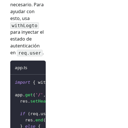
necesario. Para
ayudar con
esto, usa
withLogto
para inyectar el
estado de
autenticación
en
.
req.user
app.ts
import
{
 withLogto 
}
from
'@logto/express'
;
app
.
get
(
'/'
,
withLogto
(
config
)
,
(
req
,
 res
)
=
  res
.
setHeader
(
'content-type'
,
'text/html'
)
if
(
req
.
user
.
isAuthenticated
)
{
    res
.
end
(
`
<div>Hola 
${
req
.
user
.
claims
?.
su
}
else
{