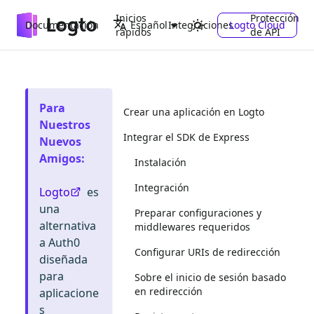
Inicios
Protección
Documentación
Integraciones
Logto Cloud
Español
rápidos
de API
Para
Crear una aplicación en Logto
Nuestros
Integrar el SDK de Express
Nuevos
Amigos
:
Instalación
Integración
Logto
es
una
Preparar configuraciones y
alternativa
middlewares requeridos
a Auth0
Configurar URIs de redirección
diseñada
para
Sobre el inicio de sesión basado
en redirección
aplicacione
s