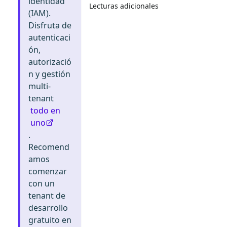
identidad
Lecturas adicionales
(IAM).
Disfruta de
autenticaci
ón,
autorizació
n y gestión
multi-
tenant
todo en
uno
.
Recomend
amos
comenzar
con un
tenant de
desarrollo
gratuito en