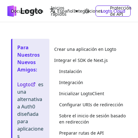
Inicios
Protección
Documentación
Integraciones
Logto Cloud
Español
rápidos
de API
Para
Crear una aplicación en Logto
Nuestros
Integrar el SDK de Next.js
Nuevos
Amigos
:
Instalación
Integración
Logto
es
una
Inicializar LogtoClient
alternativa
Configurar URIs de redirección
a Auth0
diseñada
Sobre el inicio de sesión basado
para
en redirección
aplicacione
Preparar rutas de API
s