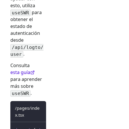
esto, utiliza
para
useSWR
obtener el
estado de
autenticación
desde
/api/logto/
.
user
Consulta
esta guía
para aprender
más sobre
.
useSWR
/pages/inde
x.tsx