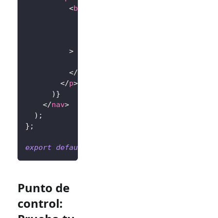
<
button
onClick
=
{
(
)
=>
{
window
.
location
.
assign
(
'/api/l
}
}
>
            Iniciar sesión
</
button
>
</
p
>
)
}
</
nav
>
)
;
}
;
export
default
Home
;
Punto de
control: