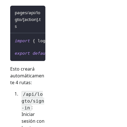
pages/api/lo
gto/[action].t
s
import
{
 logtoClient 
}
from
'../../../librar
export
default
 logtoClient
.
handleAuthRoutes
(
Esto creará
automáticamen
te 4 rutas:
/api/lo
gto/sign
:
-in
Iniciar
sesión con