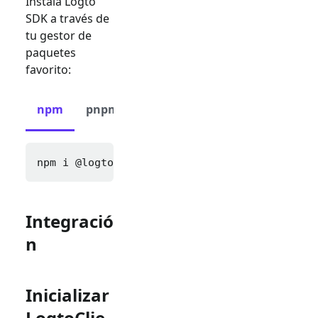
Instala Logto
SDK a través de
tu gestor de
paquetes
favorito:
npm
pnpm
yarn
npm i 
@logto/next
Integració
n
Inicializar
LogtoClie