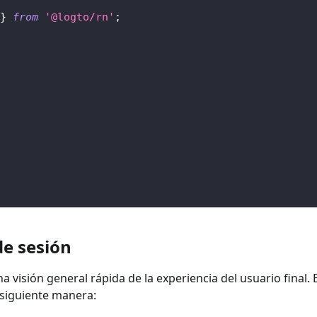
}
from
'@logto/rn'
;
de sesión
na visión general rápida de la experiencia del usuario final.
a siguiente manera: