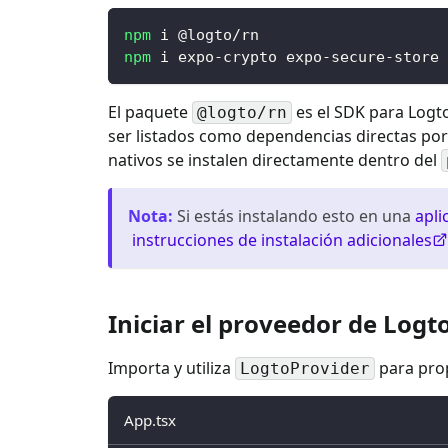
npm
 i @logto/rn
npm
 i expo-crypto expo-secure-store 
El paquete
es el SDK para Logt
@logto/rn
ser listados como dependencias directas po
nativos se instalen directamente dentro del
Nota
:
Si estás instalando esto en una
apli
instrucciones de instalación adicionales
Iniciar el proveedor de Logt
Importa y utiliza
para prop
LogtoProvider
App.tsx