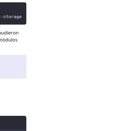
c-storage
 pudieron
 módulos