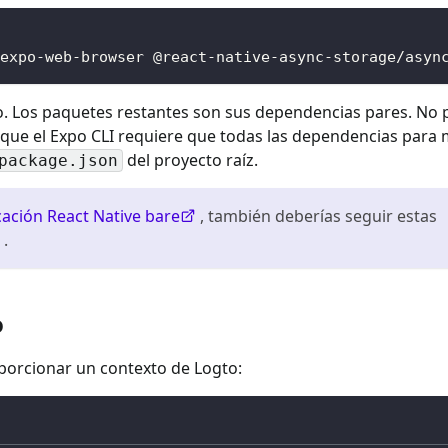
expo-web-browser @react-native-async-storage/asyn
o. Los paquetes restantes son sus dependencias pares. No
rque el Expo CLI requiere que todas las dependencias para
del proyecto raíz.
package.json
cación React Native bare
, también deberías seguir estas
.
o
orcionar un contexto de Logto: