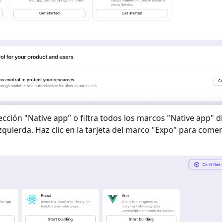
ección "
Native app
" o filtra todos los marcos "
Native app
" d
izquierda. Haz clic en la tarjeta del marco "
Expo
" para comen