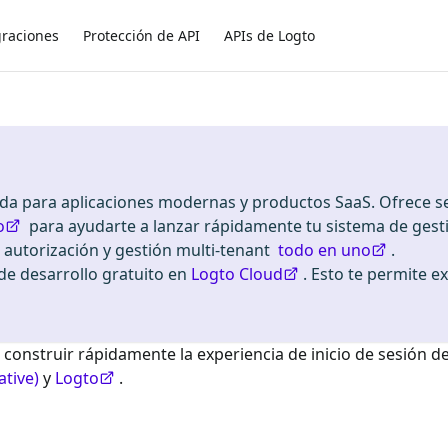
graciones
Protección de API
APIs de Logto
ada para aplicaciones modernas y productos SaaS. Ofrece se
o
para ayudarte a lanzar rápidamente tu sistema de gest
, autorización y gestión multi-tenant
todo en uno
.
 desarrollo gratuito en
Logto Cloud
. Esto te permite e
 construir rápidamente la experiencia de inicio de sesión d
ative)
y
Logto
.