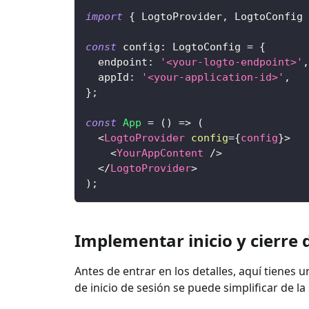
import
{
LogtoProvider
,
LogtoConfig
const
 config
:
LogtoConfig
=
{
  endpoint
:
'<your-logto-endpoint>'
,
  appId
:
'<your-application-id>'
,
}
;
const
App
=
(
)
=>
(
<
LogtoProvider
config
=
{
config
}
>
<
YourAppContent
/>
</
LogtoProvider
>
)
;
Implementar inicio y cierre 
Antes de entrar en los detalles, aquí tienes u
de inicio de sesión se puede simplificar de l