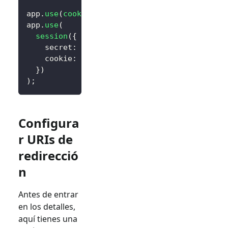
app
.
use
(
cookieParser
(
)
)
;
app
.
use
(
session
(
{
    secret
:
'random_session_key'
,
// Reempla
    cookie
:
{
 maxAge
:
14
*
24
*
60
*
60
*
10
}
)
)
;
Configura
r URIs de
redirecció
n
Antes de entrar
en los detalles,
aquí tienes una