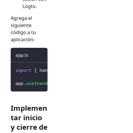
Logto.
Agrega el
siguiente
código a tu
aplicación:
app.ts
import
{
 handleAuthRoutes 
}
from
'@logto/exp
app
.
use
(
handleAuthRoutes
(
config
)
)
;
Implemen
tar inicio
y cierre de