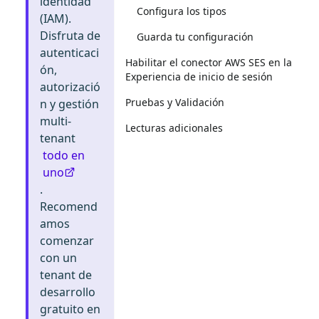
identidad
Configura los tipos
(IAM).
Disfruta de
Guarda tu configuración
autenticaci
Habilitar el conector AWS SES en la
ón,
Experiencia de inicio de sesión
autorizació
Pruebas y Validación
n y gestión
multi-
Lecturas adicionales
tenant
todo en
uno
.
Recomend
amos
comenzar
con un
tenant de
desarrollo
gratuito en