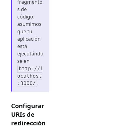
fragmento
s de
código,
asumimos
que tu
aplicación
está
ejecutándo
se en
http://l
ocalhost
.
:3000/
Configurar
URIs de
redirección