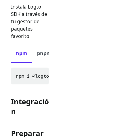
Instala Logto
SDK a través de
tu gestor de
paquetes
favorito:
npm
pnpm
yarn
npm i 
@logto/express cookie-parser express-s
Integració
n
Preparar