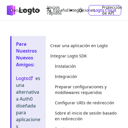
Inicios
Protección
Documentación
Integraciones
Logto Cloud
Español
rápidos
de API
Para
Crear una aplicación en Logto
Nuestros
Integrar Logto SDK
Nuevos
Amigos
:
Instalación
Integración
Logto
es
una
Preparar configuraciones y
alternativa
middlewares requeridos
a Auth0
Configurar URIs de redirección
diseñada
para
Sobre el inicio de sesión basado
en redirección
aplicacione
s