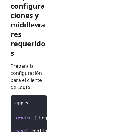
configura
ciones y
middlewa
res
requerido
s
Prepara la
configuración
para el cliente
de Logto:
app.ts
import
{
 LogtoExpressConfig 
}
from
'@logto/e
const
 config
:
 LogtoExpressConfig 
=
{