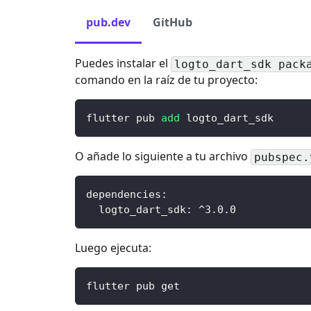
pub.dev
GitHub
Puedes instalar el
logto_dart_sdk pack
comando en la raíz de tu proyecto:
flutter pub 
add
 logto_dart_sdk
O añade lo siguiente a tu archivo
pubspec.
dependencies
:
logto_dart_sdk
:
 ^3.0.0
Luego ejecuta:
flutter pub get