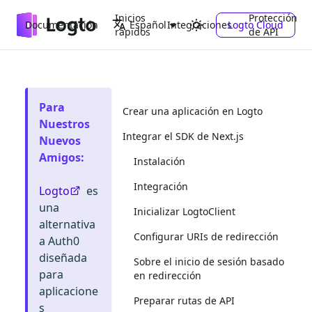
Inicios
Protección
Documentación
Integraciones
Logto Cloud
Español
rápidos
de API
Para
Crear una aplicación en Logto
Nuestros
Integrar el SDK de Next.js
Nuevos
Amigos
:
Instalación
Integración
Logto
es
una
Inicializar LogtoClient
alternativa
Configurar URIs de redirección
a Auth0
diseñada
Sobre el inicio de sesión basado
para
en redirección
aplicacione
Preparar rutas de API
s