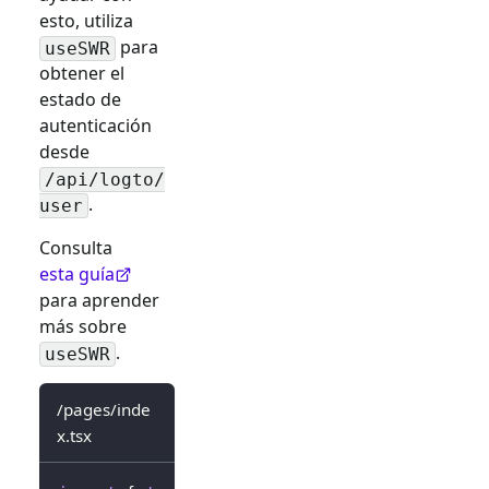
esto, utiliza
para
useSWR
obtener el
estado de
autenticación
desde
/api/logto/
.
user
Consulta
esta guía
para aprender
más sobre
.
useSWR
/pages/inde
x.tsx