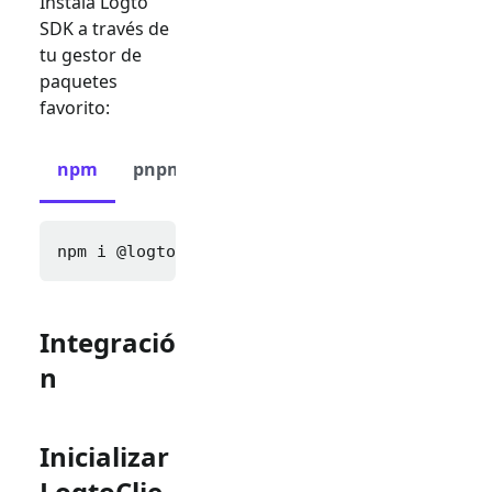
Instala Logto
SDK a través de
tu gestor de
paquetes
favorito:
npm
pnpm
yarn
npm i 
@logto/next
Integració
n
Inicializar
LogtoClie