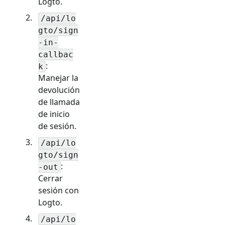
Logto.
/api/lo
gto/sign
-in-
callbac
:
k
Manejar la
devolución
de llamada
de inicio
de sesión.
/api/lo
gto/sign
:
-out
Cerrar
sesión con
Logto.
/api/lo