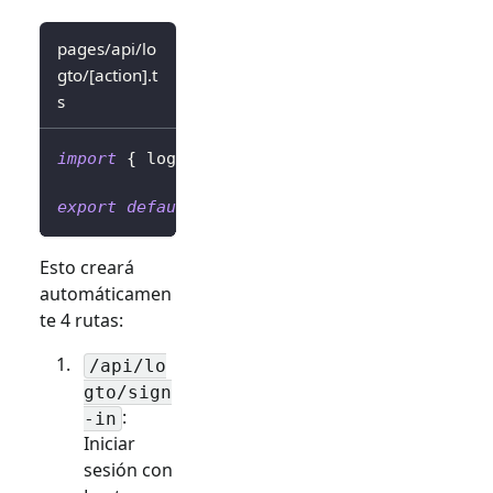
pages/api/lo
gto/[action].t
s
import
{
 logtoClient 
}
from
'../../../librar
export
default
 logtoClient
.
handleAuthRoutes
(
Esto creará
automáticamen
te 4 rutas:
/api/lo
gto/sign
:
-in
Iniciar
sesión con