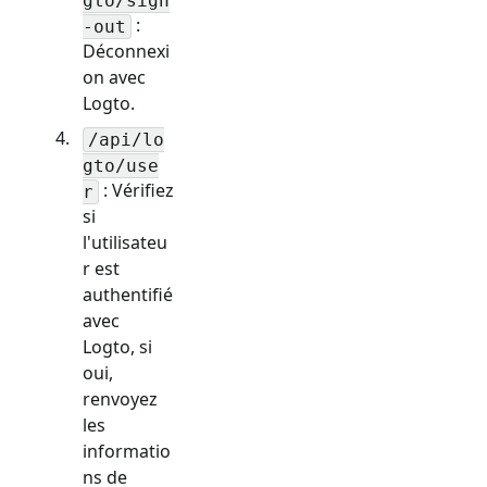
gto/sign
:
-out
Déconnexi
on avec
Logto.
/api/lo
gto/use
: Vérifiez
r
si
l'utilisateu
r est
authentifié
avec
Logto, si
oui,
renvoyez
les
informatio
ns de