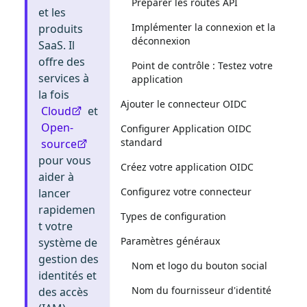
Préparer les routes API
et les
Implémenter la connexion et la
produits
déconnexion
SaaS. Il
offre des
Point de contrôle : Testez votre
services à
application
la fois
Ajouter le connecteur OIDC
Cloud
et
Open-
Configurer Application OIDC
standard
source
pour vous
Créez votre application OIDC
aider à
Configurez votre connecteur
lancer
rapidemen
Types de configuration
t votre
Paramètres généraux
système de
gestion des
Nom et logo du bouton social
identités et
Nom du fournisseur d'identité
des accès