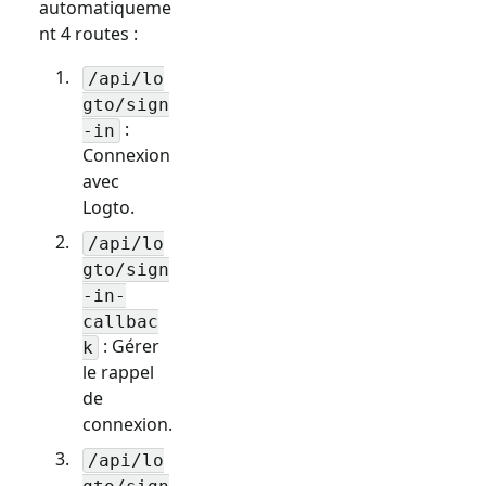
automatiqueme
nt 4 routes :
/api/lo
gto/sign
:
-in
Connexion
avec
Logto.
/api/lo
gto/sign
-in-
callbac
: Gérer
k
le rappel
de
connexion.
/api/lo