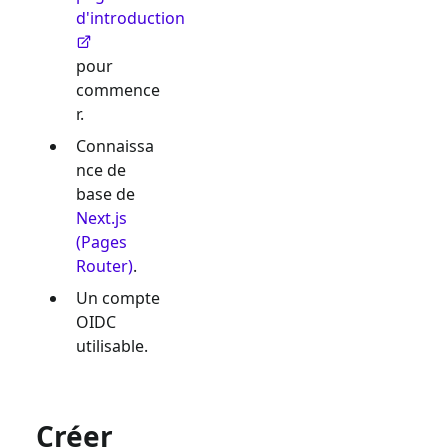
d'introduction
pour
commence
r.
Connaissa
nce de
base de
Next.js
(Pages
Router)
.
Un compte
OIDC
utilisable.
Créer