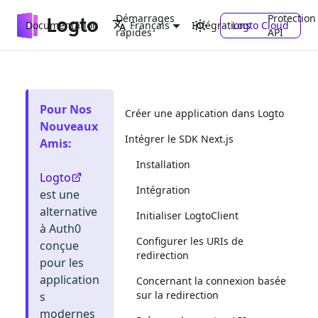
Démarrages
Protection
Documentation
Intégrations
Logto Cloud
Français
rapides
API
Pour Nos
Créer une application dans Logto
Nouveaux
Intégrer le SDK Next.js
Amis
:
Installation
Logto
Intégration
est une
alternative
Initialiser LogtoClient
à Auth0
Configurer les URIs de
conçue
redirection
pour les
application
Concernant la connexion basée
sur la redirection
s
modernes