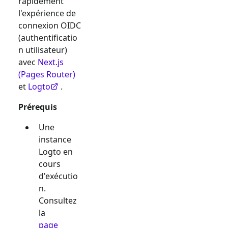
rapidement
l'expérience de
connexion
OIDC
(authentificatio
n utilisateur)
avec
Next.js
(Pages Router)
et
Logto
.
Prérequis
Une
instance
Logto en
cours
d'exécutio
n.
Consultez
la
page