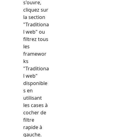
s'ouvre,
cliquez sur
la section
"
Traditiona
l web
" ou
filtrez tous
les
framewor
ks
"
Traditiona
l web
"
disponible
s en
utilisant
les cases à
cocher de
filtre
rapide à
gauche.