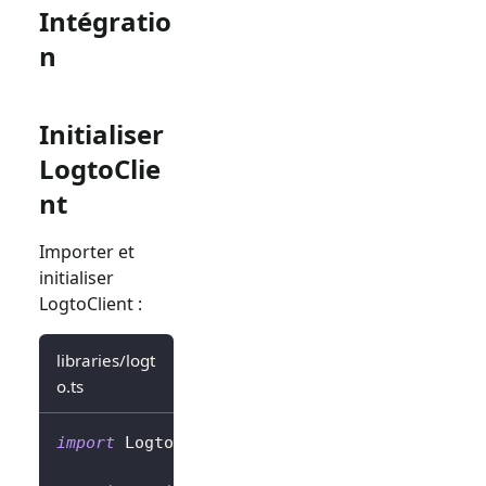
Intégratio
n
Initialiser
LogtoClie
nt
Importer et
initialiser
LogtoClient :
libraries/logt
o.ts
import
 LogtoClient 
from
'@logto/next'
;