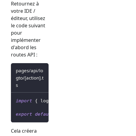
Retournez à
votre IDE /
éditeur, utilisez
le code suivant
pour
implémenter
d'abord les
routes API :
pages/api/lo
gto/[action].t
s
import
{
 logtoClient 
}
from
'../../../librar
export
default
 logtoClient
.
handleAuthRoutes
(
Cela créera