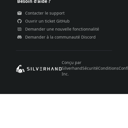
Besoin d'aide ?
Contacter le support
Ouvrir un ticket GitHub
Demander une nouvelle fonctionnalité
Demander à la communauté Discord
Conçu par
Silverhand
Sécurité
Conditions
Confi
Inc.