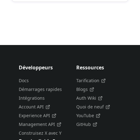
Développeurs
Ressources
Docs
Tarification
Démarrages rapides
Blogs
Intégrations
Auth Wiki
Account API
Quoi de neuf
Experience API
YouTube
Management API
GitHub
Construisez X avec Y