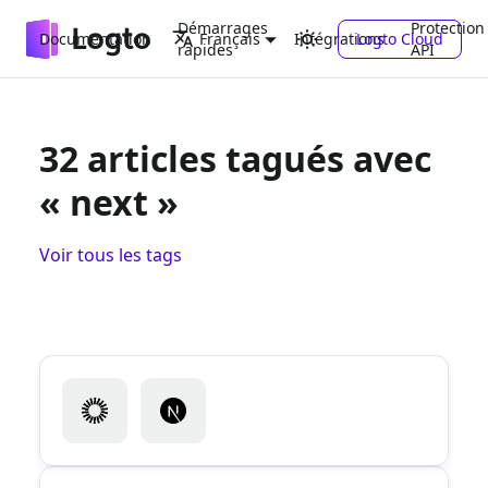
Démarrages
Protection
Documentation
Intégrations
Logto Cloud
Français
rapides
API
32 articles tagués avec
« next »
Voir tous les tags