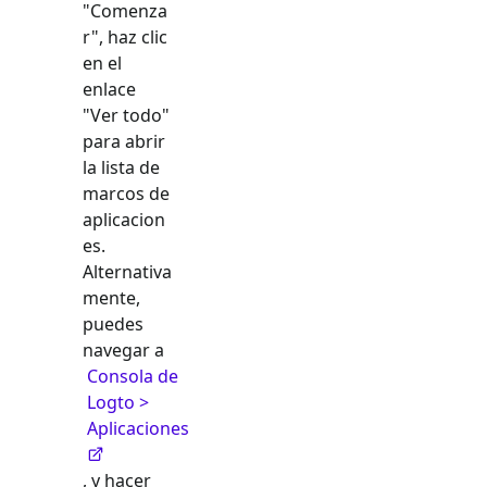
"Comenza
r", haz clic
en el
enlace
"Ver todo"
para abrir
la lista de
marcos de
aplicacion
es.
Alternativa
mente,
puedes
navegar a
Consola de
Logto >
Aplicaciones
, y hacer