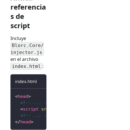
referencia
s de
script
Incluye
Blorc.Core/
injector.js
en el archivo
:
index.html
index.html
<
head
>
<!-- ... -->
<
script
src
=
"
_content/Blorc.Core/injector.
<!-- ... -->
</
head
>