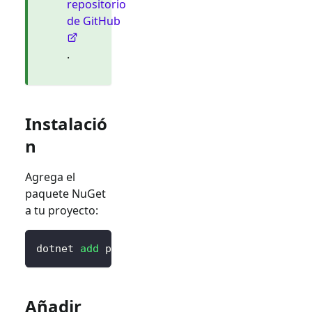
repositorio
de GitHub
.
Instalació
n
Agrega el
paquete NuGet
a tu proyecto:
dotnet 
add
 package Blorc.OpenIdConnect
Añadir