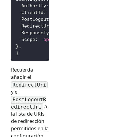
Authority
:
'https://<your-logto-endpoint>/
ClientId
:
'<your-logto-app-id>'
,
PostLogoutRedirectUri
:
'http://localhost:3
RedirectUri
:
'http://localhost:3000/callba
ResponseType
:
'code'
,
Scope
:
'openid profile'
,
// Añade más alca
}
,
}
Recuerda
añadir el
RedirectUri
y el
PostLogoutR
a
edirectUri
la lista de URIs
de redirección
permitidos en la
configuración