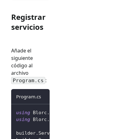
Registrar
servicios
Añade el
siguiente
código al
archivo
:
Program.cs
Program.cs
using
Blorc
.
OpenIdConnect
;
using
Blorc
.
Services
;
builder
.
Services
.
AddBlorcCore
(
)
;