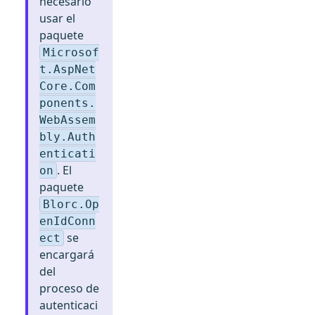
necesario
usar el
paquete
Microsof
t.AspNet
Core.Com
ponents.
WebAssem
bly.Auth
enticati
. El
on
paquete
Blorc.Op
enIdConn
se
ect
encargará
del
proceso de
autenticaci