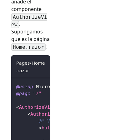
añade el
componente
AuthorizeVi
.
ew
Supongamos
que es la página
:
Home.razor
Pages/Home
.razor
@using
Microsoft
.
AspNetCore
.
Components
.
Autho
@page
"/"
<
AuthorizeView
>
<
Authorized
>
@* Vista autenticada *@
<
button
@onclick
=
"
OnLogoutButtonClic
            Cerrar sesión