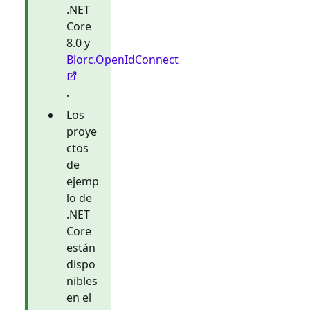
.NET
Core
8.0 y
Blorc.OpenIdConnect
.
Los
proye
ctos
de
ejemp
lo de
.NET
Core
están
dispo
nibles
en el