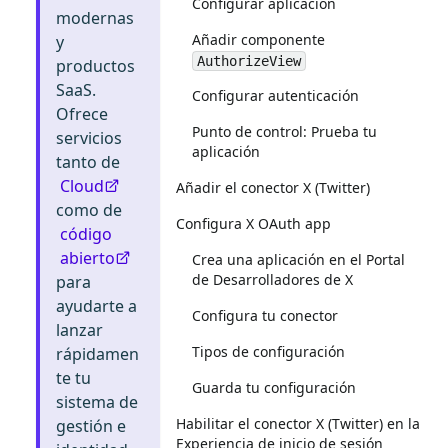
Configurar aplicación
modernas
Añadir componente
y
AuthorizeView
productos
SaaS.
Configurar autenticación
Ofrece
Punto de control: Prueba tu
servicios
aplicación
tanto de
Cloud
Añadir el conector X (Twitter)
como de
Configura X OAuth app
código
abierto
Crea una aplicación en el Portal
de Desarrolladores de X
para
ayudarte a
Configura tu conector
lanzar
Tipos de configuración
rápidamen
te tu
Guarda tu configuración
sistema de
Habilitar el conector X (Twitter) en la
gestión e
Experiencia de inicio de sesión