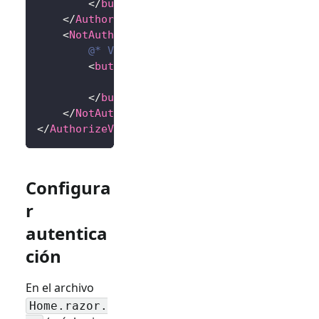
</
button
>
</
Authorized
>
<
NotAuthorized
>
@* Vista no autenticada *@
<
button
@onclick
=
"
OnLoginButtonClick
            Iniciar sesión
</
button
>
</
NotAuthorized
>
</
AuthorizeView
>
Configura
r
autentica
ción
En el archivo
Home.razor.