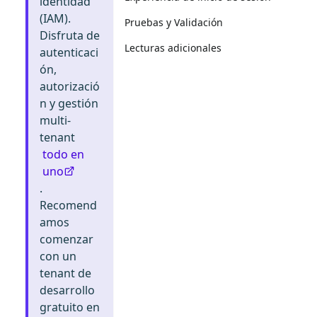
identidad
(IAM).
Pruebas y Validación
Disfruta de
Lecturas adicionales
autenticaci
ón,
autorizació
n y gestión
multi-
tenant
todo en
uno
.
Recomend
amos
comenzar
con un
tenant de
desarrollo
gratuito en