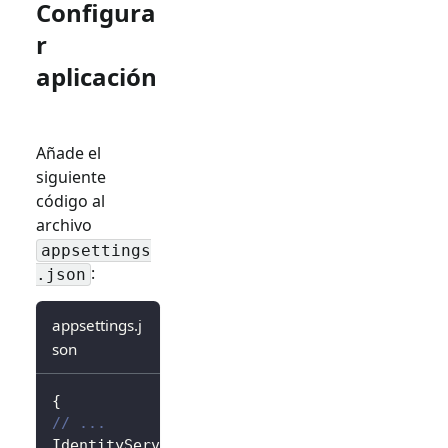
Configura
r
aplicación
Añade el
siguiente
código al
archivo
appsettings
:
.json
appsettings.j
son
{
// ...
IdentityServer
:
{