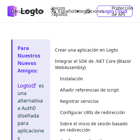
Inicios
Protección
Documentación
Integraciones
Logto Cloud
Español
rápidos
de API
Para
Crear una aplicación en Logto
Nuestros
Integrar el SDK de .NET Core (Blazor
Nuevos
WebAssembly)
Amigos
:
Instalación
Logto
es
Añadir referencias de script
una
alternativa
Registrar servicios
a Auth0
Configurar URIs de redirección
diseñada
para
Sobre el inicio de sesión basado
en redirección
aplicacione
s