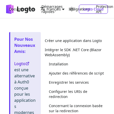
Démarrages
Protection
Documentation
Intégrations
Logto Cloud
Français
rapides
API
Pour Nos
Créer une application dans Logto
Nouveaux
Intégrer le SDK .NET Core (Blazor
Amis
:
WebAssembly)
Logto
Installation
est une
Ajouter des références de script
alternative
à Auth0
Enregistrer les services
conçue
Configurer les URIs de
pour les
redirection
application
Concernant la connexion basée
s
sur la redirection
modernes