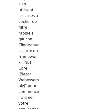
s en
utilisant
les cases à
cocher de
filtre
rapide à
gauche.
Cliquez sur
la carte du
framewor
k "
.NET
Core
(Blazor
WebAssem
bly)
" pour
commence
r à créer
votre
application