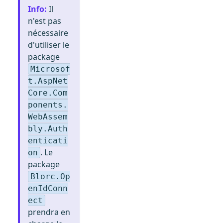
Info
:
Il
n'est pas
nécessaire
d'utiliser le
package
Microsof
t.AspNet
Core.Com
ponents.
WebAssem
bly.Auth
enticati
. Le
on
package
Blorc.Op
enIdConn
ect
prendra en