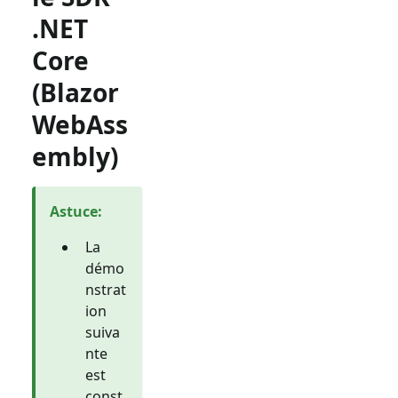
.NET
Core
(Blazor
WebAss
embly)
Astuce
:
La
démo
nstrat
ion
suiva
nte
est
const