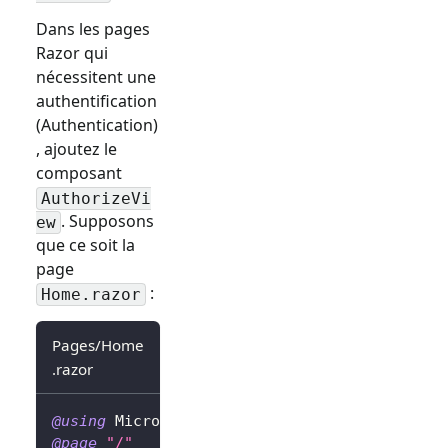
Dans les pages
Razor qui
nécessitent une
authentification
(Authentication)
, ajoutez le
composant
AuthorizeVi
. Supposons
ew
que ce soit la
page
:
Home.razor
Pages/Home
.razor
@using
Microsoft
.
AspNetCore
.
Components
.
Autho
@page
"/"