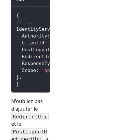
{
// ...
IdentityServer
:
{
Authority
:
'https://<your-logto-endpoint>/
ClientId
:
'<your-logto-app-id>'
,
PostLogoutRedirectUri
:
'http://localhost:3
RedirectUri
:
'http://localhost:3000/callba
ResponseType
:
'code'
,
Scope
:
'openid profile'
,
// Ajoutez plus d
}
,
}
N'oubliez pas
d'ajouter le
RedirectUri
et le
PostLogoutR
à
edirectUri