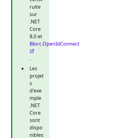
ruite
sur
.NET
Core
8.0 et
Blorc.OpenIdConnect
.
Les
projet
s
d'exe
mple
.NET
Core
sont
dispo
nibles