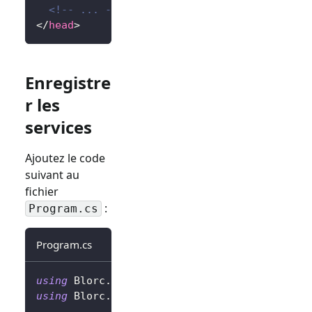
<!-- ... -->
</
head
>
Enregistre
r les
services
Ajoutez le code
suivant au
fichier
:
Program.cs
Program.cs
using
Blorc
.
OpenIdConnect
;
using
Blorc
.
Services
;