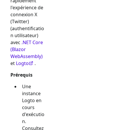
rapidement
l'expérience de
connexion
X
(Twitter)
(authentificatio
n utilisateur)
avec
.NET Core
(Blazor
WebAssembly)
et
Logto
.
Prérequis
Une
instance
Logto en
cours
d'exécutio
n.
Consultez