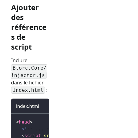
Ajouter
des
référence
s de
script
Inclure
Blorc.Core/
injector.js
dans le fichier
:
index.html
index.html
<
head
>
<!-- ... -->
<
script
src
=
"
_content/Blorc.Core/injector.