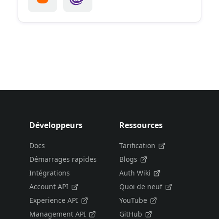
Développeurs
Ressources
Docs
Tarification
Démarrages rapides
Blogs
Intégrations
Auth Wiki
Account API
Quoi de neuf
Experience API
YouTube
Management API
GitHub