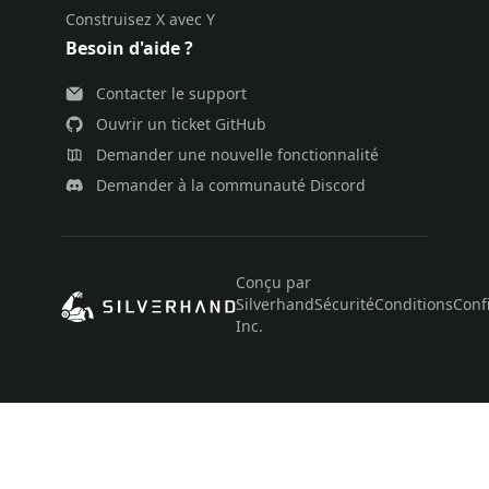
Construisez X avec Y
Besoin d'aide ?
Contacter le support
Ouvrir un ticket GitHub
Demander une nouvelle fonctionnalité
Demander à la communauté Discord
Conçu par
Silverhand
Sécurité
Conditions
Confi
Inc.