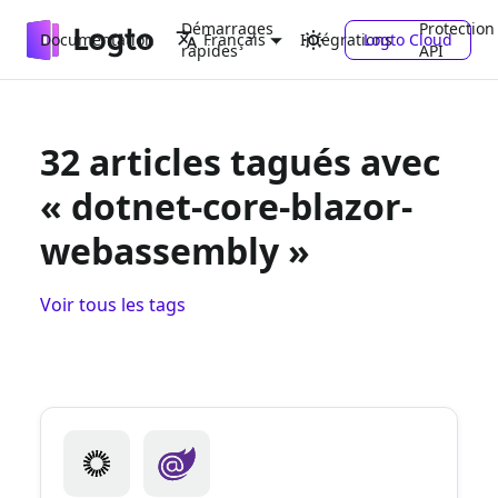
Démarrages
Protection
Documentation
Intégrations
Logto Cloud
Français
rapides
API
32 articles tagués avec
« dotnet-core-blazor-
webassembly »
Voir tous les tags