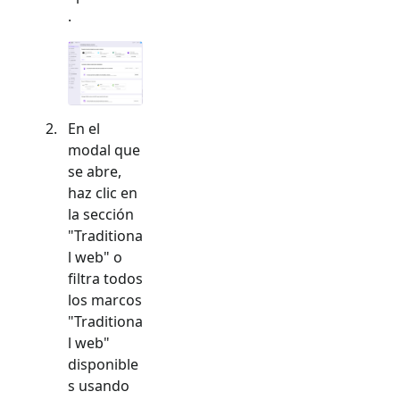
.
En el
modal que
se abre,
haz clic en
la sección
"
Traditiona
l web
" o
filtra todos
los marcos
"
Traditiona
l web
"
disponible
s usando