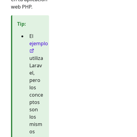
web PHP.
Tip
:
El
ejemplo
utiliza
Larav
el,
pero
los
conce
ptos
son
los
mism
os