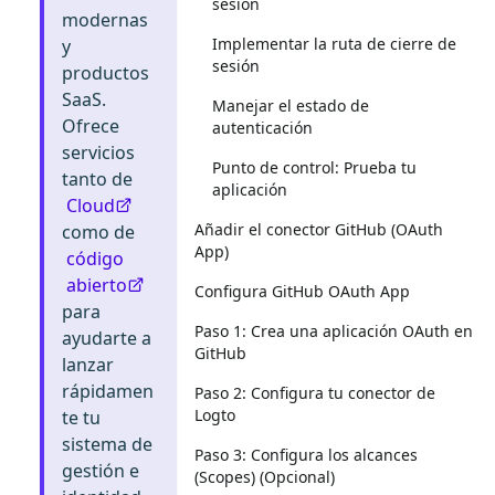
sesión
modernas
Implementar la ruta de cierre de
y
sesión
productos
SaaS.
Manejar el estado de
Ofrece
autenticación
servicios
Punto de control: Prueba tu
tanto de
aplicación
Cloud
Añadir el conector GitHub (OAuth
como de
App)
código
abierto
Configura GitHub OAuth App
para
Paso 1: Crea una aplicación OAuth en
ayudarte a
GitHub
lanzar
rápidamen
Paso 2: Configura tu conector de
Logto
te tu
sistema de
Paso 3: Configura los alcances
gestión e
(Scopes) (Opcional)