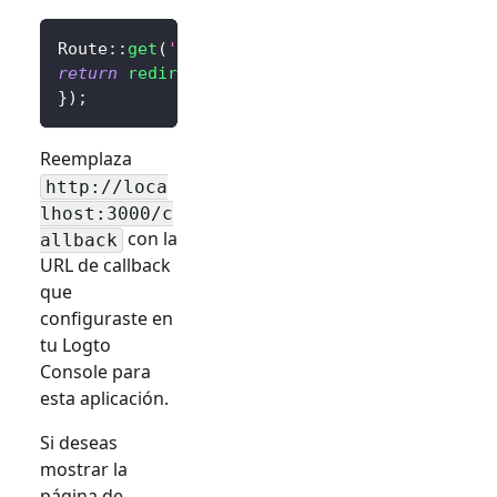
Route
::
get
(
'/sign-in'
,
function
(
)
{
return
redirect
(
$client
->
signIn
(
'http://loca
}
)
;
Reemplaza
http://loca
lhost:3000/c
con la
allback
URL de callback
que
configuraste en
tu Logto
Console para
esta aplicación.
Si deseas
mostrar la
página de