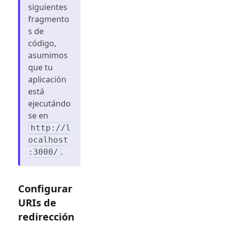
siguientes
fragmento
s de
código,
asumimos
que tu
aplicación
está
ejecutándo
se en
http://l
ocalhost
.
:3000/
Configurar
URIs de
redirección