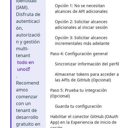
identidad
Opción 1: No se necesitan
(IAM).
alcances de API adicionales
Disfruta de
autenticaci
Opción 2: Solicitar alcances
adicionales al iniciar sesión
ón,
autorizació
Opción 3: Solicitar alcances
n y gestión
incrementales más adelante
multi-
Paso 4: Configuración general
tenant
todo en
Sincronizar información del perfil
uno
Almacenar tokens para acceder a
.
las APIs de GitHub (Opcional)
Recomend
amos
Paso 5: Prueba tu integración
(Opcional)
comenzar
con un
Guarda tu configuración
tenant de
Habilitar el conector GitHub (OAuth
desarrollo
App) en la Experiencia de inicio de
gratuito en
sesión