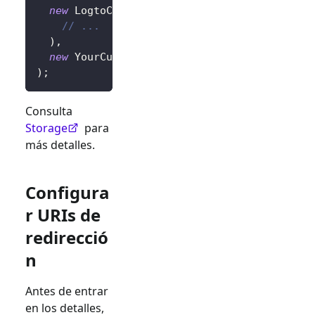
new
LogtoConfig
(
// ...
)
,
new
YourCustomStorage
(
)
,
)
;
Consulta
Storage
para
más detalles.
Configura
r URIs de
redirecció
n
Antes de entrar
en los detalles,