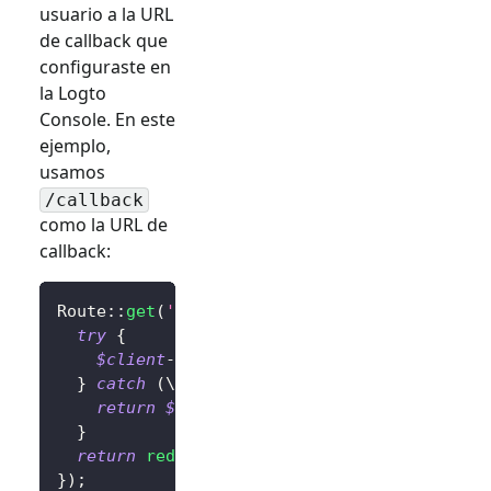
usuario a la URL
de callback que
configuraste en
la Logto
Console. En este
ejemplo,
usamos
/callback
como la URL de
callback:
Route
::
get
(
'/callback'
,
function
(
)
{
try
{
$client
->
handleSignInCallback
(
)
;
// Mane
}
catch
(
\
Throwable
$exception
)
{
return
$exception
;
// Cambia esto a tu l
}
return
redirect
(
'/'
)
;
// Redirige al usuar
}
)
;