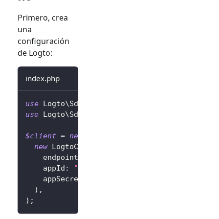
Primero, crea
una
configuración
de Logto:
index.php
use
Logto
\
Sdk
\
LogtoClient
;
use
Logto
\
Sdk
\
LogtoConfig
;
$client
=
new
LogtoClient
(
new
LogtoConfig
(
endpoint
:
"https://you-logto-endpoint.ap
appId
:
"replace-with-your-app-id"
,
appSecret
:
"replace-with-your-app-secret
)
,
)
;