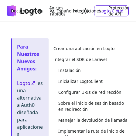
Inicios
Protección
Documentación
Integraciones
Logto Cloud
Español
rápidos
de API
Para
Crear una aplicación en Logto
Nuestros
Integrar el SDK de Laravel
Nuevos
Amigos
:
Instalación
Inicializar LogtoClient
Logto
es
una
Configurar URIs de redirección
alternativa
Sobre el inicio de sesión basado
a Auth0
en redirección
diseñada
para
Manejar la devolución de llamada
aplicacione
Implementar la ruta de inicio de
s