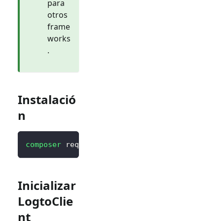
para
otros
frame
works
.
Instalació
n
composer
 require logto/sdk
Inicializar
LogtoClie
nt