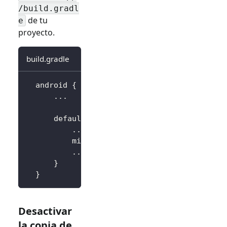
/build.gradl
de tu
e
proyecto.
build.gradle
  android 
{
..
.
      defaultConfig 
{
..
.
          minSdkVersion 
18
..
.
}
}
Desactivar
la copia de