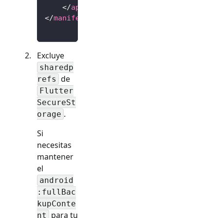
</
application
>
</
manifest
>
Excluye
sharedp
de
refs
Flutter
SecureSt
.
orage
Si
necesitas
mantener
el
android
:fullBac
kupConte
para tu
nt