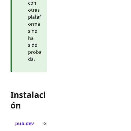
con
otras
plataf
orma
s no
ha
sido
proba
da.
Instalaci
ón
pub.dev
GitHub