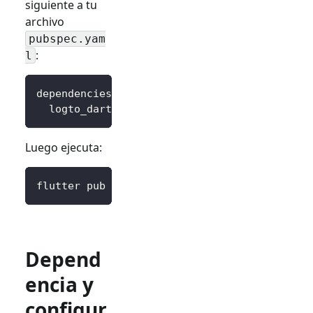
siguiente a tu
archivo
pubspec.yam
:
l
dependencies
:
logto_dart_sdk
:
 ^3.0.0
Luego ejecuta:
flutter pub get
Depend
encia y
configur