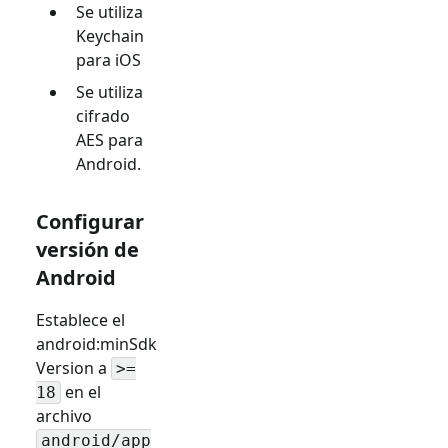
Se utiliza
Keychain
para iOS
Se utiliza
cifrado
AES para
Android.
Configurar
versión de
Android
Establece el
android
:minSdk
Version
a
>=
en el
18
archivo
android/app