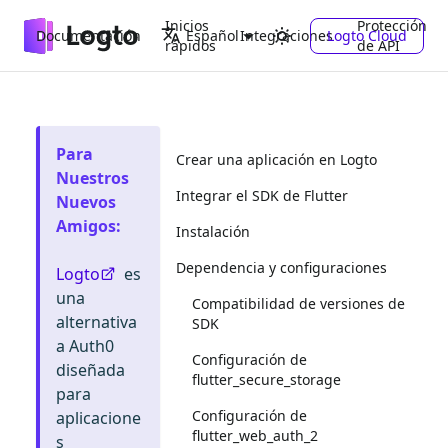
Inicios
Protección
Documentación
Integraciones
Logto Cloud
Español
rápidos
de API
Para
Crear una aplicación en Logto
Nuestros
Integrar el SDK de Flutter
Nuevos
Amigos
:
Instalación
Dependencia y configuraciones
Logto
es
una
Compatibilidad de versiones de
alternativa
SDK
a Auth0
Configuración de
diseñada
flutter_secure_storage
para
Configuración de
aplicacione
flutter_web_auth_2
s