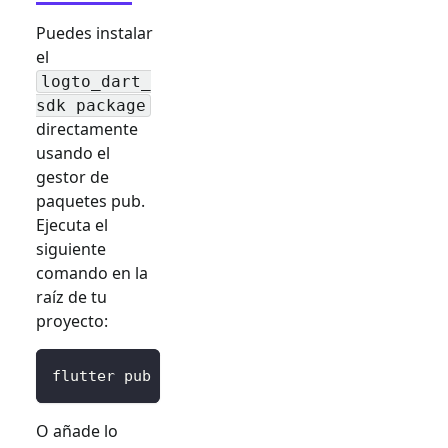
Puedes instalar
el
logto_dart_
sdk package
directamente
usando el
gestor de
paquetes pub.
Ejecuta el
siguiente
comando en la
raíz de tu
proyecto:
flutter pub 
add
 logto_dart_sdk
O añade lo