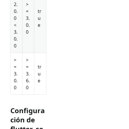
2.
>
0.
=
tr
0
3.
u
<
0.
e
3.
0
0.
0
>
>
=
=
tr
3.
3.
u
0.
6.
e
0
0
Configura
ción de
flutter_se