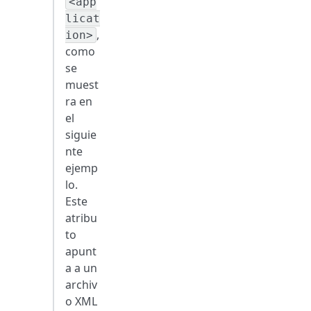
<app
licat
,
ion>
como
se
muest
ra en
el
siguie
nte
ejemp
lo.
Este
atribu
to
apunt
a a un
archiv
o XML