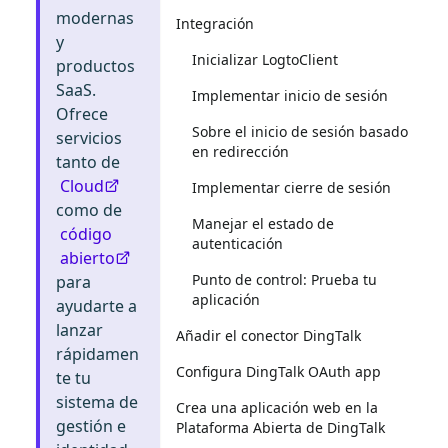
modernas
Integración
y
Inicializar LogtoClient
productos
SaaS.
Implementar inicio de sesión
Ofrece
Sobre el inicio de sesión basado
servicios
en redirección
tanto de
Cloud
Implementar cierre de sesión
como de
Manejar el estado de
código
autenticación
abierto
Punto de control: Prueba tu
para
aplicación
ayudarte a
lanzar
Añadir el conector DingTalk
rápidamen
Configura DingTalk OAuth app
te tu
sistema de
Crea una aplicación web en la
gestión e
Plataforma Abierta de DingTalk