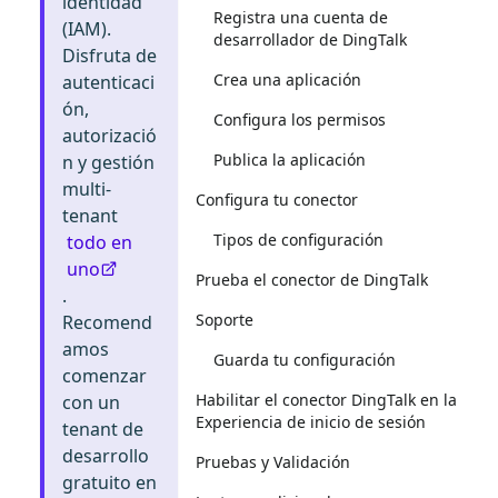
identidad
Registra una cuenta de
(IAM).
desarrollador de DingTalk
Disfruta de
Crea una aplicación
autenticaci
ón,
Configura los permisos
autorizació
Publica la aplicación
n y gestión
multi-
Configura tu conector
tenant
Tipos de configuración
todo en
uno
Prueba el conector de DingTalk
.
Soporte
Recomend
amos
Guarda tu configuración
comenzar
Habilitar el conector DingTalk en la
con un
Experiencia de inicio de sesión
tenant de
desarrollo
Pruebas y Validación
gratuito en