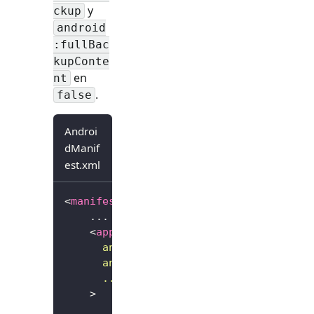
y
ckup
android
:fullBac
kupConte
en
nt
.
false
Androi
dManif
est.xml
<
manifest
...
>
    ...
<
application
android:
allowBackup
=
"
false
"
android:
fullBackupContent
=
"
false
"
...
>
        ...