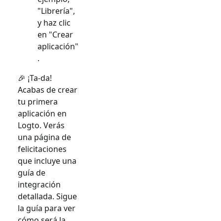
"Librería",
y haz clic
en "Crear
aplicación"
.
🎉 ¡Ta-da!
Acabas de crear
tu primera
aplicación en
Logto. Verás
una página de
felicitaciones
que incluye una
guía de
integración
detallada. Sigue
la guía para ver
cómo será la