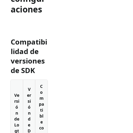
aciones
Compatibi
lidad de
versiones
de SDK
C
V
o
Ve
er
m
rsi
si
pa
ó
ó
ti
n
n
bl
de
d
e
Lo
e
co
gt
D