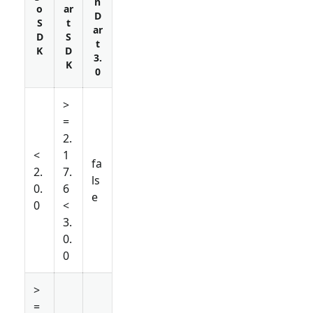
n
o
ar
D
S
t
ar
D
S
t
K
D
3.
K
0
>
=
2.
<
1
fa
2.
7.
ls
0.
6
e
0
<
3.
0.
0
>
=