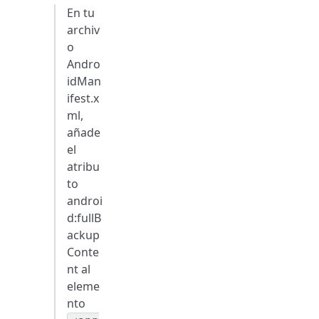
En tu
archiv
o
Andro
idMan
ifest.x
ml,
añade
el
atribu
to
androi
d
:fullB
ackup
Conte
nt
al
eleme
nto