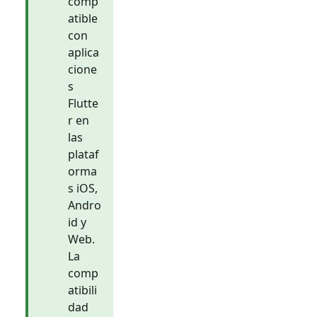
comp
atible
con
aplica
cione
s
Flutte
r en
las
plataf
orma
s iOS,
Andro
id y
Web.
La
comp
atibili
dad