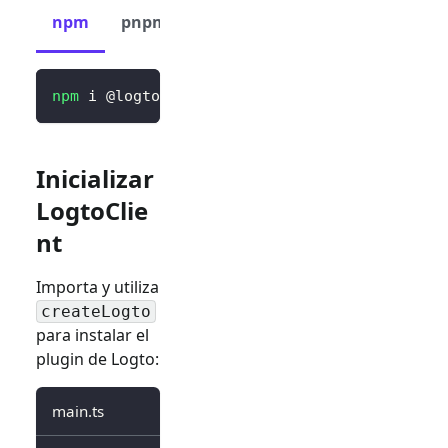
npm
pnpm
yarn
npm
 i @logto/vue
Inicializar
LogtoClie
nt
Importa y utiliza
createLogto
para instalar el
plugin de Logto:
main.ts