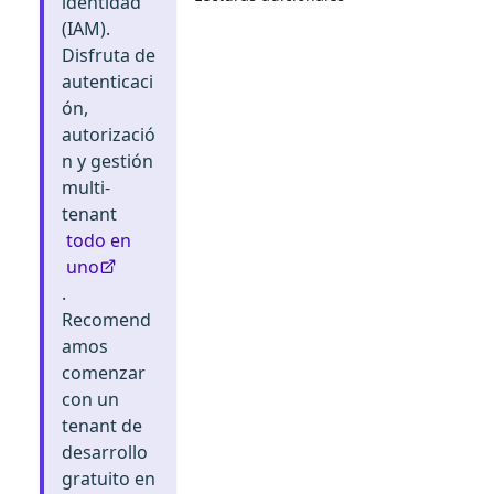
identidad
(IAM).
Disfruta de
autenticaci
ón,
autorizació
n y gestión
multi-
tenant
todo en
uno
.
Recomend
amos
comenzar
con un
tenant de
desarrollo
gratuito en