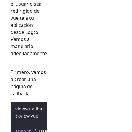
el usuario sea
redirigido de
vuelta a tu
aplicación
desde Logto.
Vamos a
manejarlo
adecuadamente
.
Primero, vamos
a crear una
página de
callback:
views/Callba
ckView.vue
import
{
 useHandleSignInCallback 
}
from
'@lo