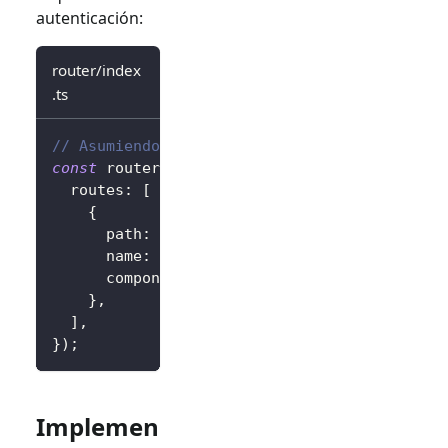
autenticación:
router/index
.ts
// Asumiendo vue-router
const
 router 
=
createRouter
(
{
  routes
:
[
{
      path
:
'/callback'
,
      name
:
'callback'
,
      component
:
 CallbackView
,
}
,
]
,
}
)
;
Implemen