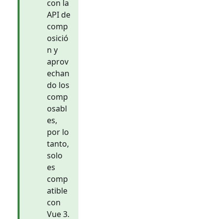
con la
API de
comp
osició
n y
aprov
echan
do los
comp
osabl
es,
por lo
tanto,
solo
es
comp
atible
con
Vue 3.