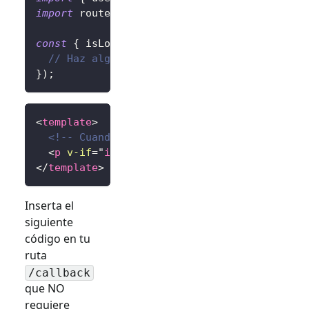
import
 router 
from
'@/router'
;
const
{
 isLoading 
}
=
useHandleSignInCallbac
// Haz algo cuando termine, por ejemplo, r
}
)
;
<
template
>
<!-- Cuando está en progreso -->
<
p
v-if
=
"
isLoading
"
>
Redirigiendo...
</
p
>
</
template
>
Inserta el
siguiente
código en tu
ruta
/callback
que NO
requiere