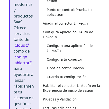
sesión
modernas
Punto de control: Prueba tu
y
aplicación
productos
SaaS.
Añadir el conector LinkedIn
Ofrece
Configura Aplicación OAuth de
servicios
LinkedIn
tanto de
Cloud
Configura una aplicación de
LinkedIn
como de
código
Configura tu conector
abierto
Tipos de configuración
para
ayudarte a
Guarda tu configuración
lanzar
Habilitar el conector LinkedIn en la
rápidamen
Experiencia de inicio de sesión
te tu
sistema de
Pruebas y Validación
gestión e
Lecturas adicionales