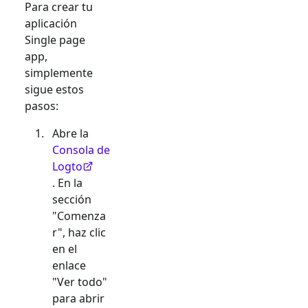
Para crear tu
aplicación
Single page
app
,
simplemente
sigue estos
pasos:
Abre la
Consola de
Logto
. En la
sección
"Comenza
r", haz clic
en el
enlace
"Ver todo"
para abrir