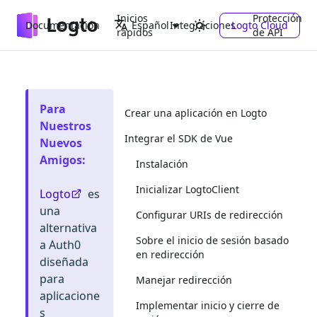
Inicios
Protección
Documentación
Integraciones
Logto Cloud
Español
rápidos
de API
Para
Crear una aplicación en Logto
Nuestros
Integrar el SDK de Vue
Nuevos
Amigos
:
Instalación
Inicializar LogtoClient
Logto
es
una
Configurar URIs de redirección
alternativa
Sobre el inicio de sesión basado
a Auth0
en redirección
diseñada
para
Manejar redirección
aplicacione
Implementar inicio y cierre de
s