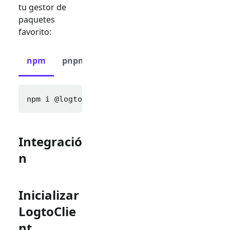
tu gestor de
paquetes
favorito:
npm
pnpm
yarn
npm i 
@logto/next
Integració
n
Inicializar
LogtoClie
nt