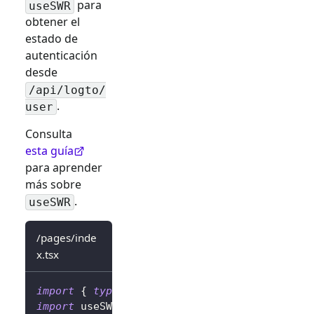
para
useSWR
obtener el
estado de
autenticación
desde
/api/logto/
.
user
Consulta
esta guía
para aprender
más sobre
.
useSWR
/pages/inde
x.tsx
import
{
type
LogtoContext
}
from
'@logto/ne
import
useSWR
from
'swr'
;