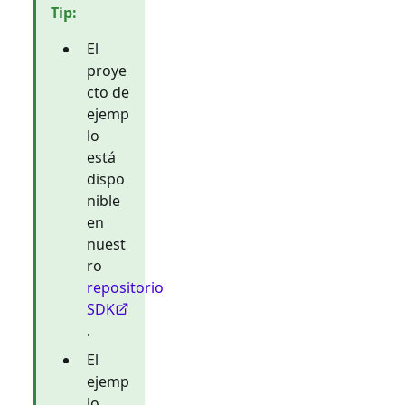
Tip
:
El
proye
cto de
ejemp
lo
está
dispo
nible
en
nuest
ro
repositorio
SDK
.
El
ejemp
lo