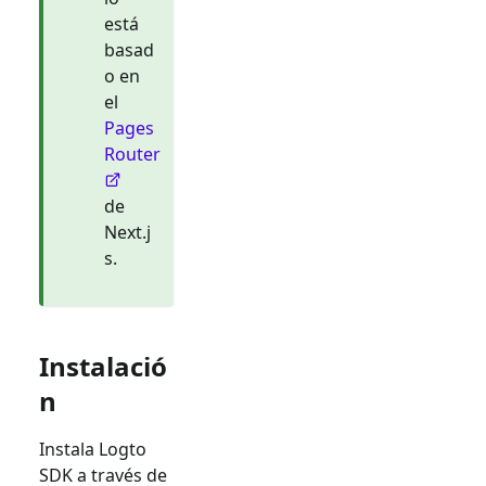
está
basad
o en
el
Pages
Router
de
Next.j
s.
Instalació
n
Instala Logto
SDK a través de