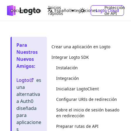
Inicios
Protección
Documentación
Integraciones
Logto Cloud
Español
rápidos
de API
Para
Crear una aplicación en Logto
Nuestros
Integrar Logto SDK
Nuevos
Amigos
:
Instalación
Integración
Logto
es
una
Inicializar LogtoClient
alternativa
Configurar URIs de redirección
a Auth0
diseñada
Sobre el inicio de sesión basado
para
en redirección
aplicacione
Preparar rutas de API
s