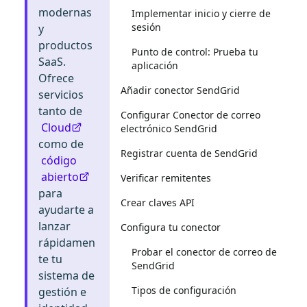
modernas
Implementar inicio y cierre de
sesión
y
productos
Punto de control: Prueba tu
SaaS.
aplicación
Ofrece
Añadir conector SendGrid
servicios
tanto de
Configurar Conector de correo
Cloud
electrónico SendGrid
como de
Registrar cuenta de SendGrid
código
abierto
Verificar remitentes
para
Crear claves API
ayudarte a
lanzar
Configura tu conector
rápidamen
Probar el conector de correo de
te tu
SendGrid
sistema de
Tipos de configuración
gestión e