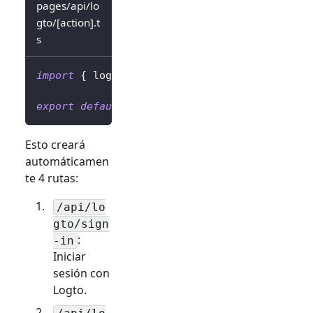
pages/api/lo
gto/[action].t
s
import
{
 logtoClient 
}
from
'../../../librar
export
default
 logtoClient
.
handleAuthRoutes
(
Esto creará
automáticamen
te 4 rutas:
/api/lo
gto/sign
:
-in
Iniciar
sesión con
Logto.