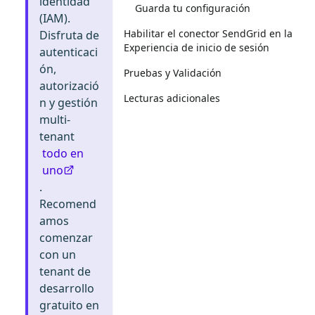
identidad
Guarda tu configuración
(IAM).
Habilitar el conector SendGrid en la
Disfruta de
Experiencia de inicio de sesión
autenticaci
ón,
Pruebas y Validación
autorizació
Lecturas adicionales
n y gestión
multi-
tenant
todo en
uno
.
Recomend
amos
comenzar
con un
tenant de
desarrollo
gratuito en