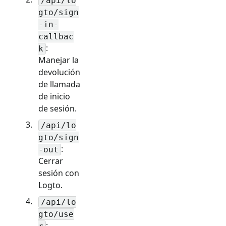
/api/lo
gto/sign
-in-
callbac
:
k
Manejar la
devolución
de llamada
de inicio
de sesión.
/api/lo
gto/sign
:
-out
Cerrar
sesión con
Logto.
/api/lo
gto/use
: