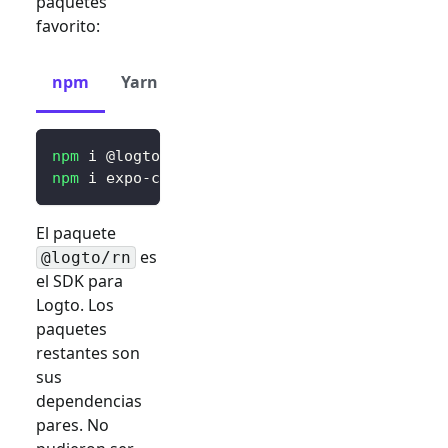
paquetes
favorito:
npm
Yarn
pnpm
npm
 i @logto/rn
npm
 i expo-crypto expo-secure-store expo-web
El paquete
es
@logto/rn
el SDK para
Logto. Los
paquetes
restantes son
sus
dependencias
pares. No