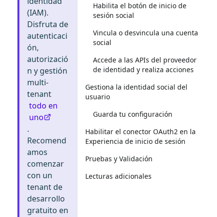
identidad
Habilita el botón de inicio de
(IAM).
sesión social
Disfruta de
Vincula o desvincula una cuenta
autenticaci
social
ón,
autorizació
Accede a las APIs del proveedor
de identidad y realiza acciones
n y gestión
multi-
Gestiona la identidad social del
tenant
usuario
todo en
Guarda tu configuración
uno
.
Habilitar el conector OAuth2 en la
Recomend
Experiencia de inicio de sesión
amos
Pruebas y Validación
comenzar
con un
Lecturas adicionales
tenant de
desarrollo
gratuito en