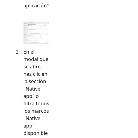
aplicación"
.
En el
modal que
se abre,
haz clic en
la sección
"
Native
app
" o
filtra todos
los marcos
"
Native
app
"
disponible