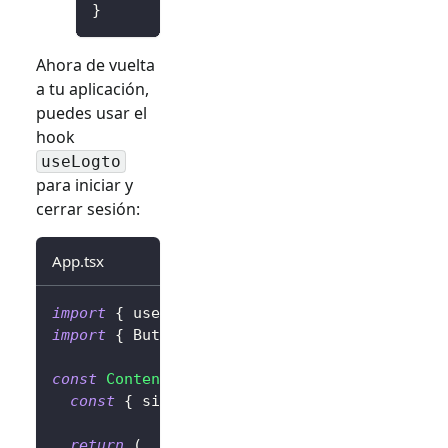
}
Ahora de vuelta
a tu aplicación,
puedes usar el
hook
useLogto
para iniciar y
cerrar sesión:
App.tsx
import
{
 useLogto 
}
from
'@logto/rn'
;
import
{
Button
}
from
'react-native'
;
const
Content
=
(
)
=>
{
const
{
 signIn
,
 signOut
,
 isAuthenticated 
}
return
(