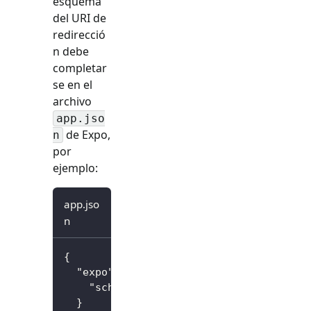
esquema
del URI de
redirecció
n debe
completar
se en el
archivo
app.jso
de Expo,
n
por
ejemplo:
app.jso
n
{
"expo"
:
{
"scheme"
:
"io.logto"
}