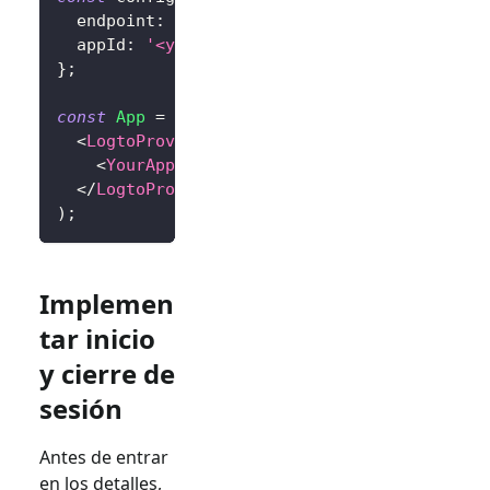
  endpoint
:
'<your-logto-endpoint>'
,
  appId
:
'<your-application-id>'
,
}
;
const
App
=
(
)
=>
(
<
LogtoProvider
config
=
{
config
}
>
<
YourAppContent
/>
</
LogtoProvider
>
)
;
Implemen
tar inicio
y cierre de
sesión
Antes de entrar
en los detalles,