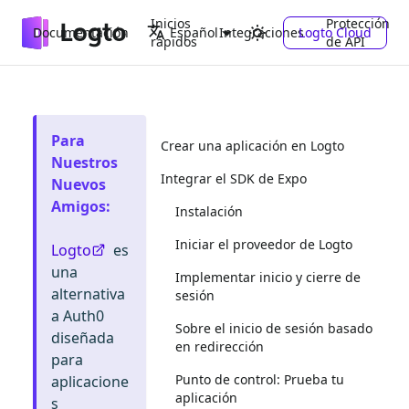
Inicios
Protección
Documentación
Integraciones
Logto Cloud
Español
rápidos
de API
Para
Crear una aplicación en Logto
Nuestros
Integrar el SDK de Expo
Nuevos
Amigos
:
Instalación
Iniciar el proveedor de Logto
Logto
es
una
Implementar inicio y cierre de
alternativa
sesión
a Auth0
Sobre el inicio de sesión basado
diseñada
en redirección
para
Punto de control: Prueba tu
aplicacione
aplicación
s