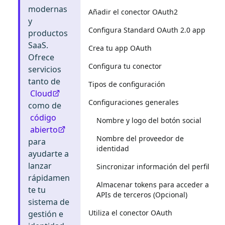
modernas
Añadir el conector OAuth2
y
Configura Standard OAuth 2.0 app
productos
SaaS.
Crea tu app OAuth
Ofrece
Configura tu conector
servicios
tanto de
Tipos de configuración
Cloud
Configuraciones generales
como de
código
Nombre y logo del botón social
abierto
Nombre del proveedor de
para
identidad
ayudarte a
lanzar
Sincronizar información del perfil
rápidamen
Almacenar tokens para acceder a
te tu
APIs de terceros (Opcional)
sistema de
Utiliza el conector OAuth
gestión e