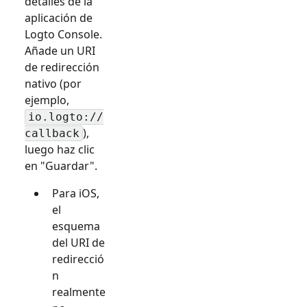
detalles de la
aplicación de
Logto Console.
Añade un URI
de redirección
nativo (por
ejemplo,
io.logto://
),
callback
luego haz clic
en "Guardar".
Para iOS,
el
esquema
del URI de
redirecció
n
realmente