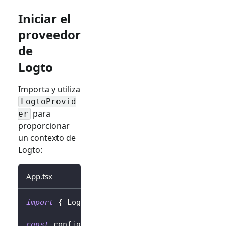
Iniciar el
proveedor
de
Logto
Importa y utiliza
LogtoProvid
para
er
proporcionar
un contexto de
Logto:
App.tsx
import
{
LogtoProvider
,
LogtoConfig
}
from
'
const
 config
:
LogtoConfig
=
{