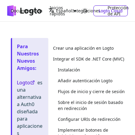
Inicios
Protección
Documentación
Integraciones
Logto Cloud
Español
rápidos
de API
Para
Crear una aplicación en Logto
Nuestros
Integrar el SDK de .NET Core (MVC)
Nuevos
Amigos
:
Instalación
Añadir autenticación Logto
Logto
es
una
Flujos de inicio y cierre de sesión
alternativa
Sobre el inicio de sesión basado
a Auth0
en redirección
diseñada
para
Configurar URIs de redirección
aplicacione
Implementar botones de
s