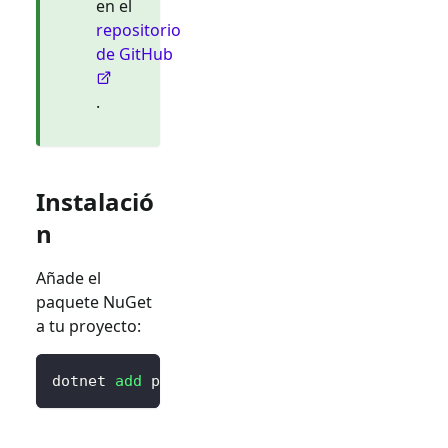
en el
repositorio
de GitHub
.
Instalació
n
Añade el
paquete NuGet
a tu proyecto:
dotnet 
add
 package Logto.AspNetCore.Authenti