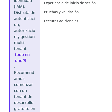
identidad
Experiencia de inicio de sesión
(IAM).
Pruebas y Validación
Disfruta de
autenticaci
Lecturas adicionales
ón,
autorizació
n y gestión
multi-
tenant
todo en
uno
.
Recomend
amos
comenzar
con un
tenant de
desarrollo
gratuito en