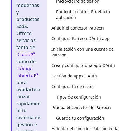
inicio/cierre de sesión
modernas
Punto de control: Prueba tu
y
aplicación
productos
SaaS.
Añadir el conector Patreon
Ofrece
Configura Patreon OAuth app
servicios
tanto de
Inicia sesión con una cuenta de
Cloud
Patreon
como de
Crea y configura una app OAuth
código
abierto
Gestión de apps OAuth
para
Configura tu conector
ayudarte a
lanzar
Tipos de configuración
rápidamen
Prueba el conector de Patreon
te tu
sistema de
Guarda tu configuración
gestión e
Habilitar el conector Patreon en la