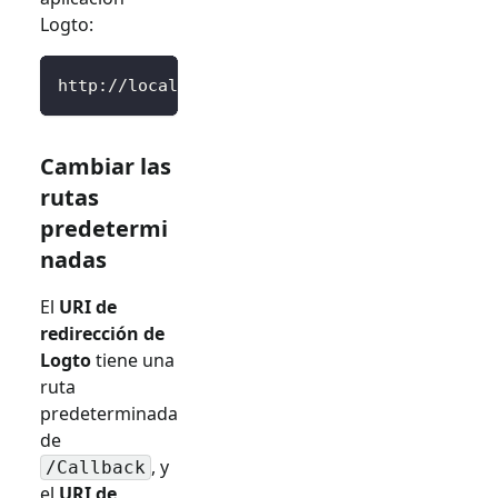
Logto:
http://localhost:3000/SignedOutCallback
Cambiar las
rutas
predetermi
nadas
El
URI de
redirección de
Logto
tiene una
ruta
predeterminada
de
, y
/Callback
el
URI de