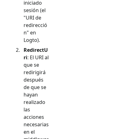
iniciado
sesión (el
"URI de
redirecció
n" en
Logto).
RedirectU
ri
: El URI al
que se
redirigirá
después
de que se
hayan
realizado
las
acciones
necesarias
en el