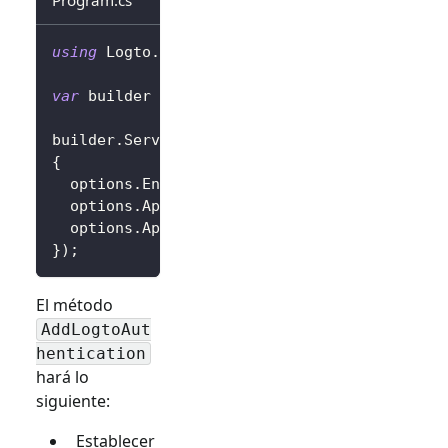
using
Logto
.
AspNetCore
.
Authentication
;
var
 builder 
=
 WebApplication
.
CreateBuilder
(
a
builder
.
Services
.
AddLogtoAuthentication
(
opti
{
  options
.
Endpoint 
=
 builder
.
Configuration
[
"
  options
.
AppId 
=
 builder
.
Configuration
[
"Log
  options
.
AppSecret 
=
 builder
.
Configuration
[
}
)
;
El método
AddLogtoAut
hentication
hará lo
siguiente:
Establecer