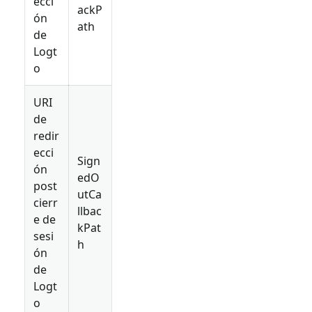
ecci
ackP
ón
ath
de
Logt
o
URI
de
redir
ecci
Sign
ón
edO
post
utCa
cierr
llbac
e de
kPat
sesi
h
ón
de
Logt
o