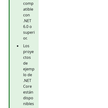
comp
atible
con
.NET
6.0 o
superi
or.
Los
proye
ctos
de
ejemp
lo de
.NET
Core
están
dispo
nibles