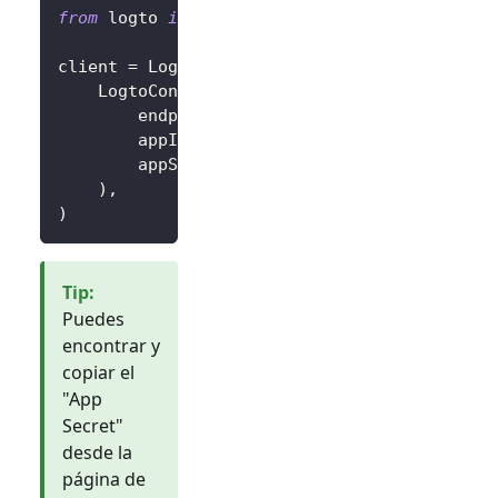
from
 logto 
import
 LogtoClient
,
 LogtoConfig
client 
=
 LogtoClient
(
    LogtoConfig
(
        endpoint
=
"https://you-logto-endpoint
        appId
=
"replace-with-your-app-id"
,
        appSecret
=
"replace-with-your-app-sec
)
,
)
Tip
:
Puedes
encontrar y
copiar el
"App
Secret"
desde la
página de