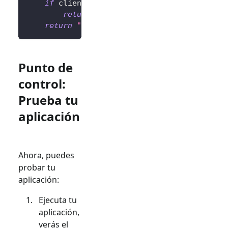
if
 client
.
isAuthenticated
(
)
is
False
:
return
"No autenticado <a href='/sig
return
"Autenticado <a href='/sign-out'>
Punto de
control:
Prueba tu
aplicación
Ahora, puedes
probar tu
aplicación:
Ejecuta tu
aplicación,
verás el