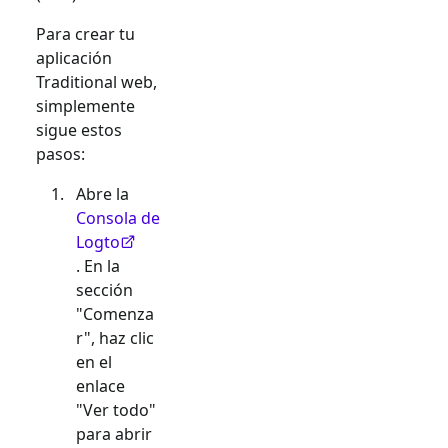
Para crear tu
aplicación
Traditional web
,
simplemente
sigue estos
pasos:
Abre la
Consola de
Logto
. En la
sección
"Comenza
r", haz clic
en el
enlace
"Ver todo"
para abrir