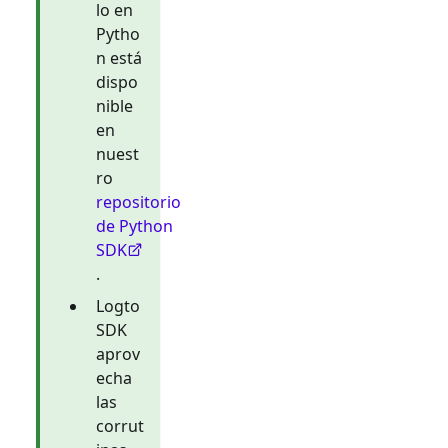
lo en
Pytho
n está
dispo
nible
en
nuest
ro
repositorio
de Python
SDK
.
Logto
SDK
aprov
echa
las
corrut