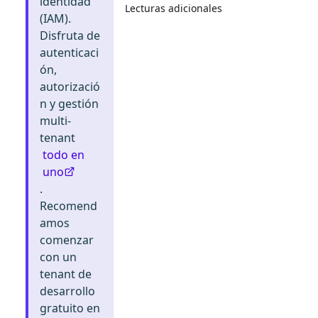
identidad
Lecturas adicionales
(IAM).
Disfruta de
autenticaci
ón,
autorizació
n y gestión
multi-
tenant
todo en
uno
.
Recomend
amos
comenzar
con un
tenant de
desarrollo
gratuito en