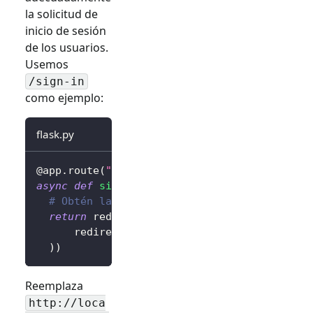
la solicitud de
inicio de sesión
de los usuarios.
Usemos
/sign-in
como ejemplo:
flask.py
@app
.
route
(
"/sign-in"
)
async
def
sign_in
(
)
:
# Obtén la URL de inicio de sesión y redir
return
 redirect
(
await
 client
.
signIn
(
      redirectUri
=
"http://localhost:3000/cal
)
)
Reemplaza
http://loca