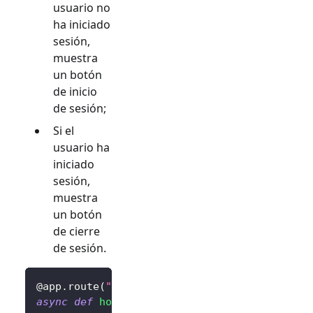
usuario no
ha iniciado
sesión,
muestra
un botón
de inicio
de sesión;
Si el
usuario ha
iniciado
sesión,
muestra
un botón
de cierre
de sesión.
@app
.
route
(
"/"
)
async
def
home
(
)
: