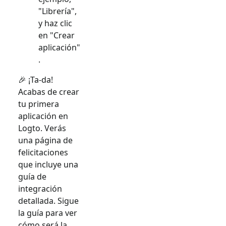
"Librería",
y haz clic
en "Crear
aplicación"
.
🎉 ¡Ta-da!
Acabas de crear
tu primera
aplicación en
Logto. Verás
una página de
felicitaciones
que incluye una
guía de
integración
detallada. Sigue
la guía para ver
cómo será la