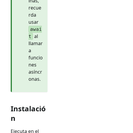
inas,
recue
rda
usar
awai
al
t
llamar
a
funcio
nes
asíncr
onas.
Instalació
n
Ejecuta en el