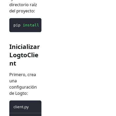
directorio raíz
del proyecto:
pip 
install
 logto 
# o `poetry add logto` o l
Inicializar
LogtoClie
nt
Primero, crea
una
configuración
de Logto:
client.py