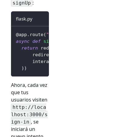
:
signUp
flask.py
@app
.
route
(
"/sign-in"
)
async
def
sign_in
(
)
:
return
 redirect
(
await
 client
.
signIn
(
      redirectUri
=
"http://localhost:3000/cal
      interactionMode
=
"signUp"
,
# Muestra la
)
)
Ahora, cada vez
que tus
usuarios visiten
http://loca
lhost:3000/
s
, se
ign-in
iniciará un
nuevo intento