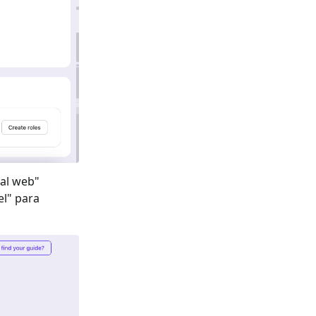
nal web
"
el
" para