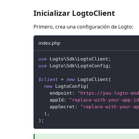
Inicializar LogtoClient
Primero, crea una configuración de Logto:
index.php
use
Logto
\
Sdk
\
LogtoClient
;
use
Logto
\
Sdk
\
LogtoConfig
;
$client
=
new
LogtoClient
(
new
LogtoConfig
(
endpoint
:
"https://you-logto-end
appId
:
"replace-with-your-app-id
appSecret
:
"replace-with-your-ap
)
,
)
;