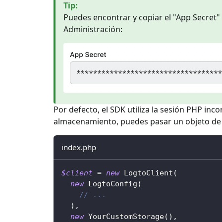
Tip
:
Puedes encontrar y copiar el "App Secret" 
Administración:
Por defecto, el SDK utiliza la sesión PHP in
almacenamiento, puedes pasar un objeto d
index.php
$client
=
new
LogtoClient
(
new
LogtoConfig
(
// ...
)
,
new
YourCustomStorage
(
)
,