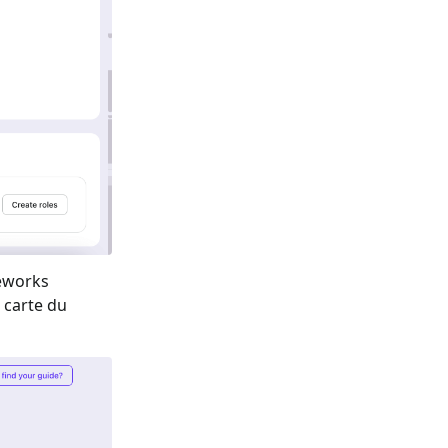
meworks
a carte du