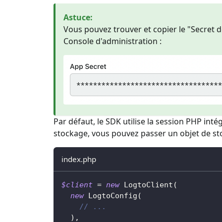
Astuce
:
Vous pouvez trouver et copier le "Secret de
Console d'administration :
Par défaut, le SDK utilise la session PHP int
stockage, vous pouvez passer un objet de s
index.php
$client
=
new
LogtoClient
(
new
LogtoConfig
(
// ...
)
,