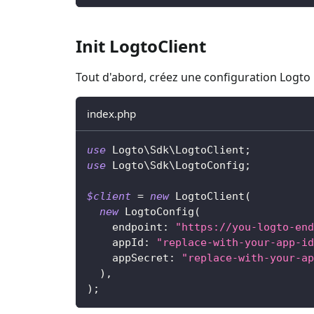
Init LogtoClient
Tout d'abord, créez une configuration Logto 
index.php
use
Logto
\
Sdk
\
LogtoClient
;
use
Logto
\
Sdk
\
LogtoConfig
;
$client
=
new
LogtoClient
(
new
LogtoConfig
(
endpoint
:
"https://you-logto-end
appId
:
"replace-with-your-app-id
appSecret
:
"replace-with-your-ap
)
,
)
;