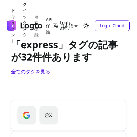
ク
ド
イ
キ
ッ
連
API
ュ
ク
携
Logto
保
Logto Cloud
日本語
メ
ス
機
APIs
護
ン
タ
能
ト
「express」タグの記事
ー
ト
が32件件あります
全てのタグを見る