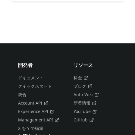
開発者
リソース
ドキュメント
料金
クイックスタート
ブログ
統合
Auth Wiki
Account API
新着情報
Experience API
YouTube
Management API
GitHub
X を Y で構築