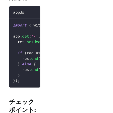
app.ts
import
{
 withLogto 
}
from
'@logto/express'
;
app
.
get
(
'/'
,
withLogto
(
config
)
,
(
req
,
 res
)
=
  res
.
setHeader
(
'content-type'
,
'text/html'
)
if
(
req
.
user
.
isAuthenticated
)
{
    res
.
end
(
`
<div>Hello 
${
req
.
user
.
claims
?.
s
}
else
{
    res
.
end
(
'<div><a href="/logto/sign-in">
}
}
)
;
チェック
ポイント: