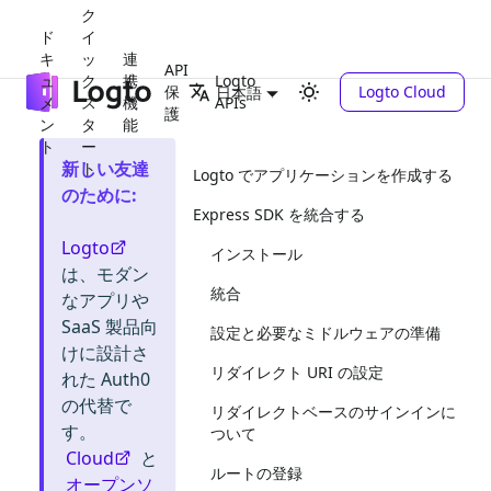
ク
ド
イ
キ
ッ
連
API
ュ
ク
携
Logto
保
Logto Cloud
日本語
メ
ス
機
APIs
護
ン
タ
能
ト
ー
新しい友達
ト
Logto でアプリケーションを作成する
のために
:
Express SDK を統合する
Logto
インストール
は、モダン
統合
なアプリや
SaaS 製品向
設定と必要なミドルウェアの準備
けに設計さ
リダイレクト URI の設定
れた Auth0
の代替で
リダイレクトベースのサインインに
す。
ついて
Cloud
と
ルートの登録
オープンソ