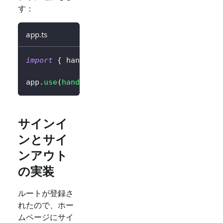
す：
app.ts
import
{
 handleAuthRoutes 
}
from
'@logto/exp
app
.
use
(
handleAuthRoutes
(
config
)
)
;
サインイ
ンとサイ
ンアウト
の実装
ルートが登録さ
れたので、ホー
ムページにサイ