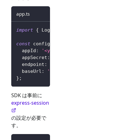
app.ts
import
{
 LogtoExpressConfig 
}
from
'@logto/e
const
 config
:
 LogtoExpressConfig 
=
{
  appId
:
'<your-application-id>'
,
  appSecret
:
'<your-application-secret>'
,
  endpoint
:
'<your-logto-endpoint>'
,
// 例: 
  baseUrl
:
'<your-express-app-base-url>'
,
/
}
;
SDK は事前に
express-session
の設定が必要で
す。