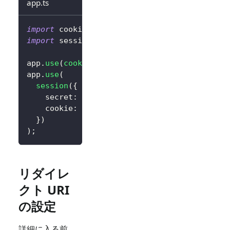
app.ts
import
 cookieParser 
from
'cookie-parser'
;
import
 session 
from
'express-session'
;
app
.
use
(
cookieParser
(
)
)
;
app
.
use
(
session
(
{
    secret
:
'random_session_key'
,
// 独自の
    cookie
:
{
 maxAge
:
14
*
24
*
60
*
60
*
10
}
)
)
;
リダイレ
クト URI
の設定
詳細に入る前