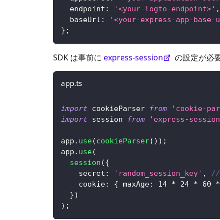
  endpoint
:
'<your-logto-endpoint>'
,
  baseUrl
:
'<your-express-app-base-u
}
;
SDK は事前に
express-session
の設定が必
app.ts
import
 cookieParser 
from
'cookie-par
import
 session 
from
'express-session
app
.
use
(
cookieParser
(
)
)
;
app
.
use
(
session
(
{
    secret
:
'random_session_key'
,
/
    cookie
:
{
 maxAge
:
14
*
24
*
60
*
}
)
)
;