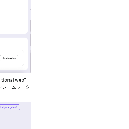
itional web
"
 フレームワーク