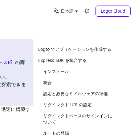
Logto Cloud
日本語
Logto でアプリケーションを作成する
Express SDK を統合する
ース
の両
インストール
い。
統合
に探索できま
設定と必要なミドルウェアの準備
リダイレクト URI の設定
)）を迅速に構築す
リダイレクトベースのサインインに
ついて
ルートの登録