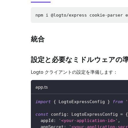
npm i 
@logto/express cookie-parser 
統合
設定と必要なミドルウェアの
Logto クライアントの設定を準備します：
app.ts
import
{
 LogtoExpressConfig 
}
from
'
const
 config
:
 LogtoExpressConfig 
=
{
  appId
:
'<your-application-id>'
,
  appSecret
:
'<your-application-secr