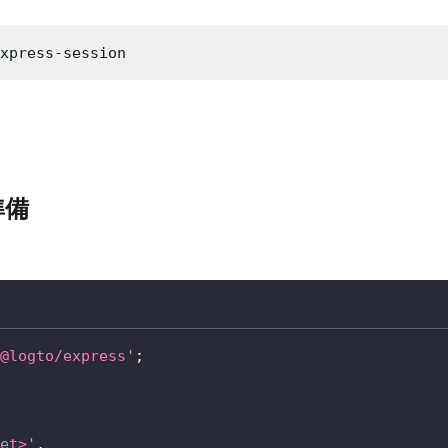
express-session
準備
@logto/express'
;
et>'
,