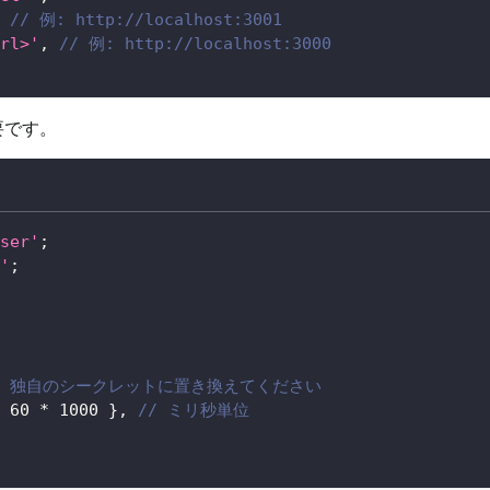
// 例: http://localhost:3001
rl>'
,
// 例: http://localhost:3000
要です。
ser'
;
'
;
/ 独自のシークレットに置き換えてください
60
*
1000
}
,
// ミリ秒単位