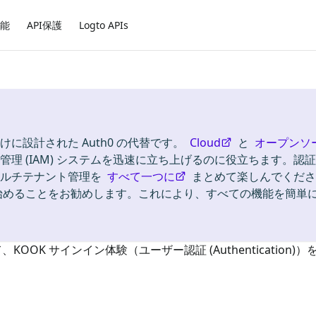
能
API保護
Logto APIs
けに設計された Auth0 の代替です。
Cloud
と
オープンソ
理 (IAM) システムを迅速に立ち上げるのに役立ちます。認証
ion)、マルチテナント管理を
すべて一つに
まとめて楽しんでくださ
始めることをお勧めします。これにより、すべての機能を簡単
て、
KOOK
サインイン体験（ユーザー認証 (Authentication