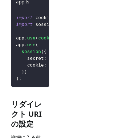
app.ts
import
 cookieParser 
from
'cookie-parser'
;
import
 session 
from
'express-session'
;
app
.
use
(
cookieParser
(
)
)
;
app
.
use
(
session
(
{
    secret
:
'random_session_key'
,
// 独自の
    cookie
:
{
 maxAge
:
14
*
24
*
60
*
60
*
10
}
)
)
;
リダイレ
クト URI
の設定
詳細に入る前