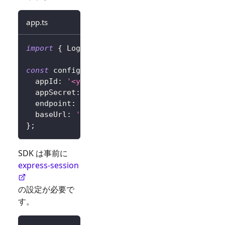
app.ts
import
{
 LogtoExpressConfig 
}
from
'@logto/e
const
 config
:
 LogtoExpressConfig 
=
{
  appId
:
'<your-application-id>'
,
  appSecret
:
'<your-application-secret>'
,
  endpoint
:
'<your-logto-endpoint>'
,
// 例: 
  baseUrl
:
'<your-express-app-base-url>'
,
/
}
;
SDK は事前に
express-session
の設定が必要で
す。