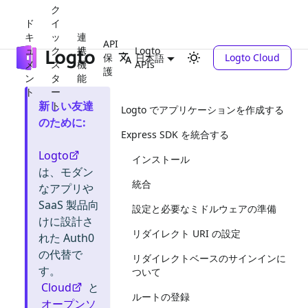
ク
ド
イ
キ
ッ
連
API
ュ
ク
携
Logto
保
Logto Cloud
日本語
メ
ス
機
APIs
護
ン
タ
能
ト
ー
新しい友達
ト
Logto でアプリケーションを作成する
のために
:
Express SDK を統合する
Logto
インストール
は、モダン
統合
なアプリや
SaaS 製品向
設定と必要なミドルウェアの準備
けに設計さ
リダイレクト URI の設定
れた Auth0
の代替で
リダイレクトベースのサインインに
す。
ついて
Cloud
と
ルートの登録
オープンソ