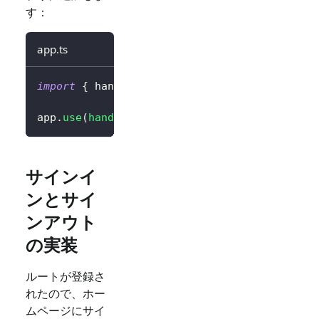
す：
app.ts
import
{
 handleAuthRoutes 
}
from
'@logto/exp
app
.
use
(
handleAuthRoutes
(
config
)
)
;
サインイ
ンとサイ
ンアウト
の実装
ルートが登録さ
れたので、ホー
ムページにサイ