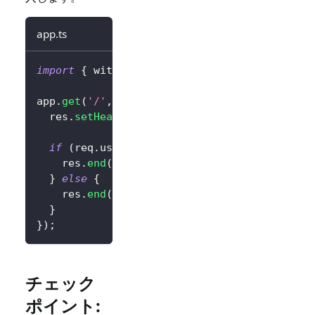
app.ts
import
{
 withLogto 
}
from
'@logto/express'
;
app
.
get
(
'/'
,
withLogto
(
config
)
,
(
req
,
 res
)
=
  res
.
setHeader
(
'content-type'
,
'text/html'
)
if
(
req
.
user
.
isAuthenticated
)
{
    res
.
end
(
`
<div>Hello 
${
req
.
user
.
claims
?.
s
}
else
{
    res
.
end
(
'<div><a href="/logto/sign-in">
}
}
)
;
チェック
ポイント: