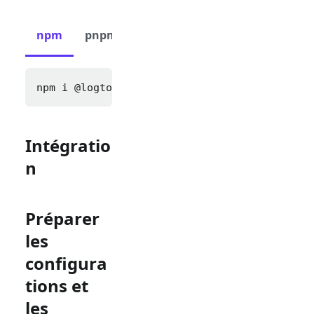
npm
pnpm
yarn
npm i 
@logto/express cookie-parser express-s
Intégratio
n
Préparer
les
configura
tions et
les