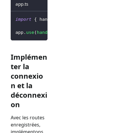
app.ts
import
{
 handleAuthRoutes 
}
from
'@logto/exp
app
.
use
(
handleAuthRoutes
(
config
)
)
;
Implémen
ter la
connexio
n et la
déconnexi
on
Avec les routes
enregistrées,
implémentons