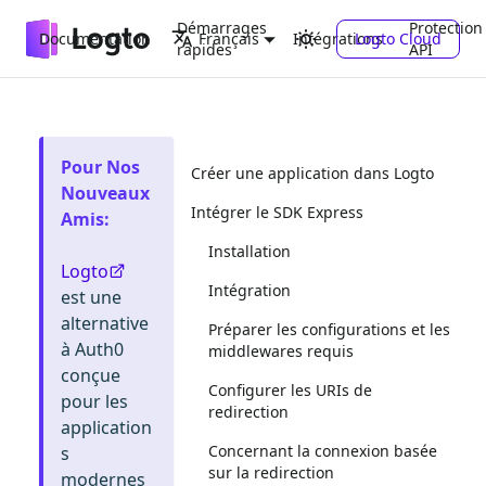
Démarrages
Protection
Documentation
Intégrations
Logto Cloud
Français
rapides
API
Pour Nos
Créer une application dans Logto
Nouveaux
Intégrer le SDK Express
Amis
:
Installation
Logto
Intégration
est une
alternative
Préparer les configurations et les
à Auth0
middlewares requis
conçue
Configurer les URIs de
pour les
redirection
application
Concernant la connexion basée
s
sur la redirection
modernes