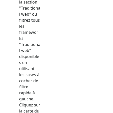
la section
"
Traditiona
l web
" ou
filtrez tous
les
framewor
ks
"
Traditiona
l web
"
disponible
s en
utilisant
les cases à
cocher de
filtre
rapide à
gauche.
Cliquez sur
la carte du