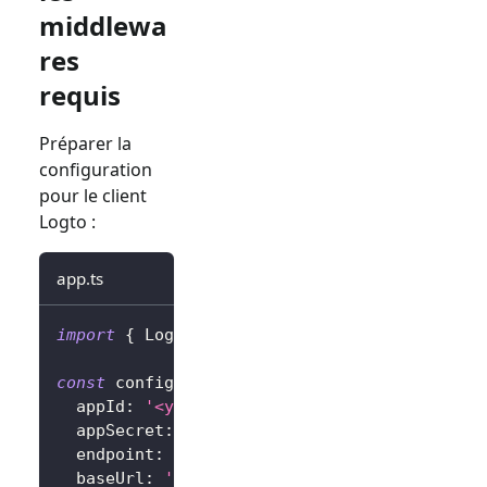
middlewa
res
requis
Préparer la
configuration
pour le client
Logto :
app.ts
import
{
 LogtoExpressConfig 
}
from
'@logto/e
const
 config
:
 LogtoExpressConfig 
=
{
  appId
:
'<your-application-id>'
,
  appSecret
:
'<your-application-secret>'
,
  endpoint
:
'<your-logto-endpoint>'
,
// Par 
  baseUrl
:
'<your-express-app-base-url>'
,
//