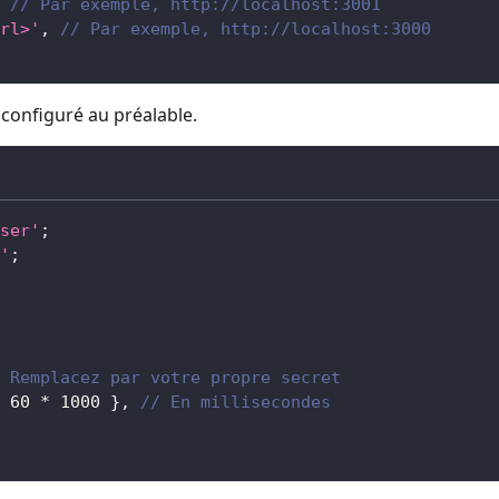
// Par exemple, http://localhost:3001
rl>'
,
// Par exemple, http://localhost:3000
 configuré au préalable.
ser'
;
'
;
 Remplacez par votre propre secret
60
*
1000
}
,
// En millisecondes