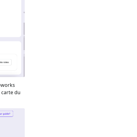
meworks
a carte du