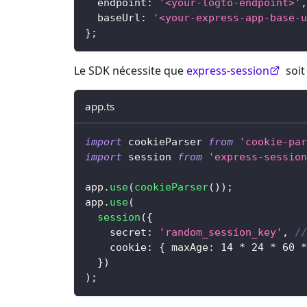
  endpoint
:
'<your-logto-endpoint>'
,
  baseUrl
:
'<your-express-app-base-u
}
;
Le SDK nécessite que
express-session
soit
app.ts
import
 cookieParser 
from
'cookie-par
import
 session 
from
'express-session
app
.
use
(
cookieParser
(
)
)
;
app
.
use
(
session
(
{
    secret
:
'random_session_key'
,
//
    cookie
:
{
 maxAge
:
14
*
24
*
60
*
}
)
)
;