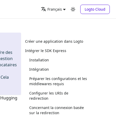
Logto Cloud
Français
Créer une application dans Logto
Intégrer le SDK Express
fre des
gestion
Installation
locataires
Intégration
. Cela
Préparer les configurations et les
middlewares requis
Configurer les URIs de
n
Hugging
redirection
Concernant la connexion basée
sur la redirection