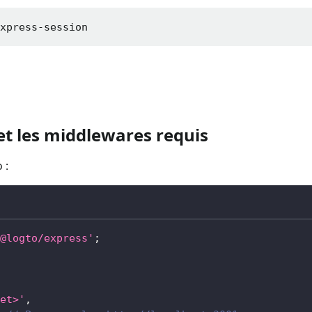
express-session
et les middlewares requis
 :
@logto/express'
;
et>'
,