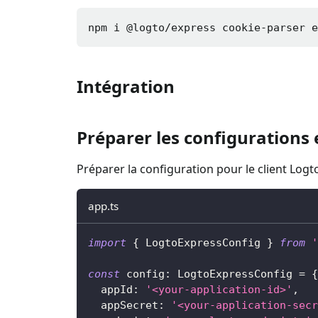
npm i 
@logto/express cookie-parser 
Intégration
Préparer les configurations 
Préparer la configuration pour le client Logto
app.ts
import
{
 LogtoExpressConfig 
}
from
'
const
 config
:
 LogtoExpressConfig 
=
{
  appId
:
'<your-application-id>'
,
  appSecret
:
'<your-application-secr