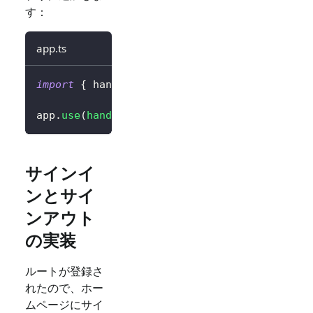
す：
app.ts
import
{
 handleAuthRoutes 
}
from
'@logto/exp
app
.
use
(
handleAuthRoutes
(
config
)
)
;
サインイ
ンとサイ
ンアウト
の実装
ルートが登録さ
れたので、ホー
ムページにサイ