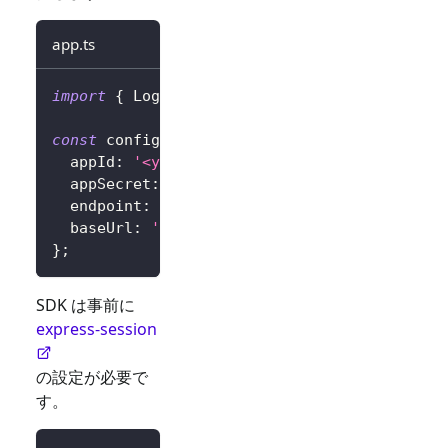
app.ts
import
{
 LogtoExpressConfig 
}
from
'@logto/e
const
 config
:
 LogtoExpressConfig 
=
{
  appId
:
'<your-application-id>'
,
  appSecret
:
'<your-application-secret>'
,
  endpoint
:
'<your-logto-endpoint>'
,
// 例: 
  baseUrl
:
'<your-express-app-base-url>'
,
/
}
;
SDK は事前に
express-session
の設定が必要で
す。