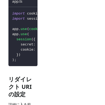
app.ts
import
 cookieParser 
from
'cookie-parser'
;
import
 session 
from
'express-session'
;
app
.
use
(
cookieParser
(
)
)
;
app
.
use
(
session
(
{
    secret
:
'random_session_key'
,
// 独自の
    cookie
:
{
 maxAge
:
14
*
24
*
60
*
60
*
10
}
)
)
;
リダイレ
クト URI
の設定
詳細に入る前