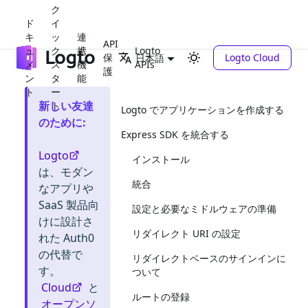
ク
ド
イ
キ
ッ
連
API
ュ
ク
携
Logto
保
Logto Cloud
日本語
メ
ス
機
APIs
護
ン
タ
能
ト
ー
新しい友達
ト
Logto でアプリケーションを作成する
のために
:
Express SDK を統合する
Logto
インストール
は、モダン
統合
なアプリや
SaaS 製品向
設定と必要なミドルウェアの準備
けに設計さ
リダイレクト URI の設定
れた Auth0
の代替で
リダイレクトベースのサインインに
す。
ついて
Cloud
と
ルートの登録
オープンソ