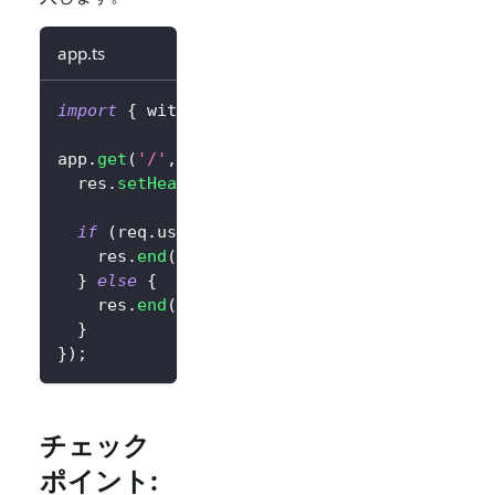
app.ts
import
{
 withLogto 
}
from
'@logto/express'
;
app
.
get
(
'/'
,
withLogto
(
config
)
,
(
req
,
 res
)
=
  res
.
setHeader
(
'content-type'
,
'text/html'
)
if
(
req
.
user
.
isAuthenticated
)
{
    res
.
end
(
`
<div>Hello 
${
req
.
user
.
claims
?.
s
}
else
{
    res
.
end
(
'<div><a href="/logto/sign-in">
}
}
)
;
チェック
ポイント: