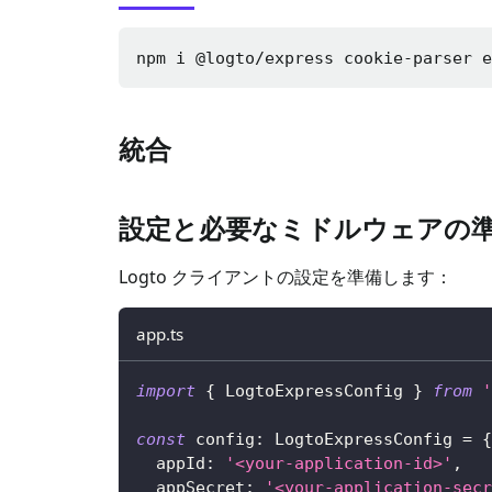
npm i 
@logto/express cookie-parser 
統合
設定と必要なミドルウェアの
Logto クライアントの設定を準備します：
app.ts
import
{
 LogtoExpressConfig 
}
from
'
const
 config
:
 LogtoExpressConfig 
=
{
  appId
:
'<your-application-id>'
,
  appSecret
:
'<your-application-secr