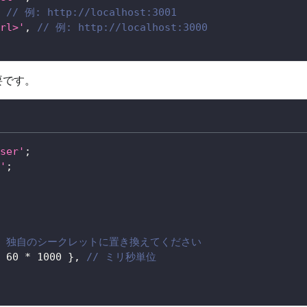
// 例: http://localhost:3001
rl>'
,
// 例: http://localhost:3000
要です。
ser'
;
'
;
/ 独自のシークレットに置き換えてください
60
*
1000
}
,
// ミリ秒単位