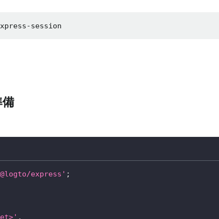
express-session
準備
@logto/express'
;
et>'
,