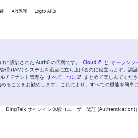
能
API保護
Logto APIs
けに設計された Auth0 の代替です。
Cloud
と
オープンソ
理 (IAM) システムを迅速に立ち上げるのに役立ちます。認証
ion)、マルチテナント管理を
すべて一つに
まとめて楽しんでくださ
始めることをお勧めします。これにより、すべての機能を簡単
て、
DingTalk
サインイン体験（ユーザー認証 (Authenticatio