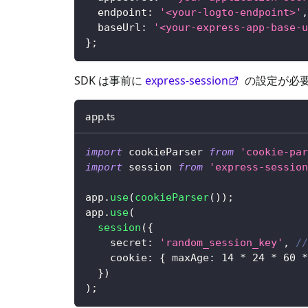
  endpoint
:
'<your-logto-endpoint>'
,
  baseUrl
:
'<your-express-app-base-u
}
;
SDK は事前に
express-session
の設定が必
app.ts
import
 cookieParser 
from
'cookie-par
import
 session 
from
'express-session
app
.
use
(
cookieParser
(
)
)
;
app
.
use
(
session
(
{
    secret
:
'random_session_key'
,
/
    cookie
:
{
 maxAge
:
14
*
24
*
60
*
}
)
)
;