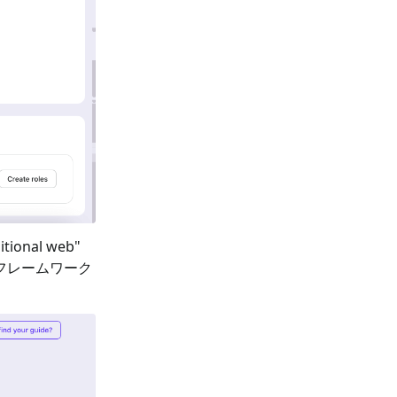
itional web
"
 フレームワーク