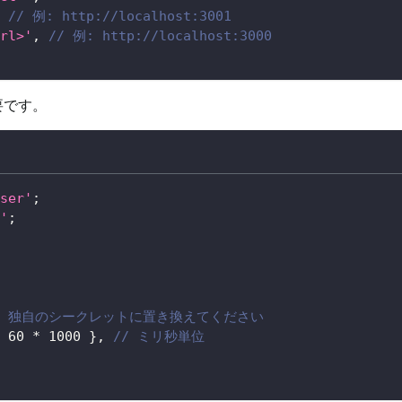
// 例: http://localhost:3001
rl>'
,
// 例: http://localhost:3000
要です。
ser'
;
'
;
/ 独自のシークレットに置き換えてください
60
*
1000
}
,
// ミリ秒単位