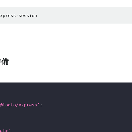
express-session
準備
@logto/express'
;
et>'
,