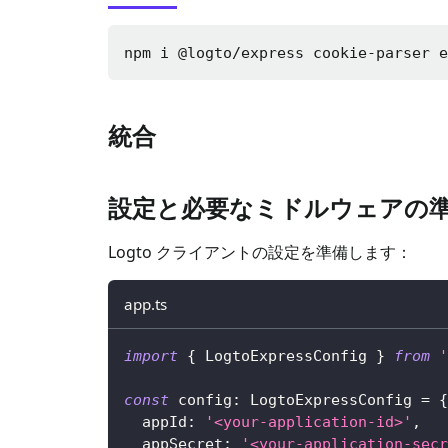
npm i 
@logto/express cookie-parser 
統合
設定と必要なミドルウェアの
Logto クライアントの設定を準備します：
app.ts
import
{
 LogtoExpressConfig 
}
from
'
const
 config
:
 LogtoExpressConfig 
=
{
  appId
:
'<your-application-id>'
,
  appSecret
:
'<your-application-secr