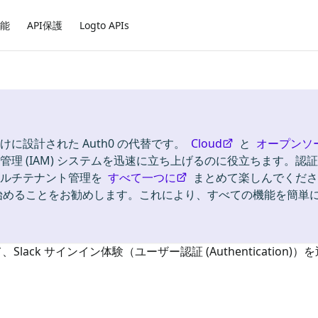
能
API保護
Logto APIs
けに設計された Auth0 の代替です。
Cloud
と
オープンソ
理 (IAM) システムを迅速に立ち上げるのに役立ちます。認証
ion)、マルチテナント管理を
すべて一つに
まとめて楽しんでくださ
始めることをお勧めします。これにより、すべての機能を簡単
て、
Slack
サインイン体験（ユーザー認証 (Authentication)