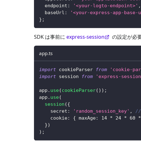
  endpoint
:
'<your-logto-endpoint>'
,
  baseUrl
:
'<your-express-app-base-u
}
;
SDK は事前に
express-session
の設定が必
app.ts
import
 cookieParser 
from
'cookie-par
import
 session 
from
'express-session
app
.
use
(
cookieParser
(
)
)
;
app
.
use
(
session
(
{
    secret
:
'random_session_key'
,
/
    cookie
:
{
 maxAge
:
14
*
24
*
60
*
}
)
)
;