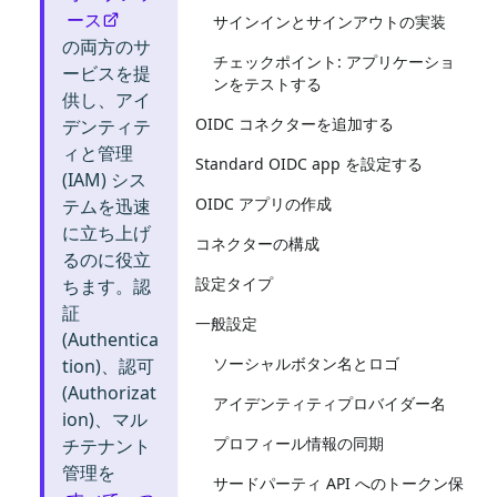
ース
サインインとサインアウトの実装
の両方のサ
チェックポイント: アプリケーショ
ービスを提
ンをテストする
供し、アイ
OIDC コネクターを追加する
デンティテ
ィと管理
Standard OIDC app を設定する
(IAM) シス
OIDC アプリの作成
テムを迅速
に立ち上げ
コネクターの構成
るのに役立
設定タイプ
ちます。認
証
一般設定
(Authentica
ソーシャルボタン名とロゴ
tion)、認可
(Authorizat
アイデンティティプロバイダー名
ion)、マル
プロフィール情報の同期
チテナント
管理を
サードパーティ API へのトークン保