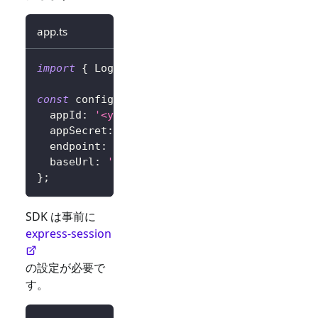
app.ts
import
{
 LogtoExpressConfig 
}
from
'@logto/e
const
 config
:
 LogtoExpressConfig 
=
{
  appId
:
'<your-application-id>'
,
  appSecret
:
'<your-application-secret>'
,
  endpoint
:
'<your-logto-endpoint>'
,
// 例: 
  baseUrl
:
'<your-express-app-base-url>'
,
/
}
;
SDK は事前に
express-session
の設定が必要で
す。