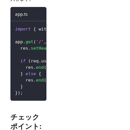
app.ts
import
{
 withLogto 
}
from
'@logto/express'
;
app
.
get
(
'/'
,
withLogto
(
config
)
,
(
req
,
 res
)
=
  res
.
setHeader
(
'content-type'
,
'text/html'
)
if
(
req
.
user
.
isAuthenticated
)
{
    res
.
end
(
`
<div>Hello 
${
req
.
user
.
claims
?.
s
}
else
{
    res
.
end
(
'<div><a href="/logto/sign-in">
}
}
)
;
チェック
ポイント: