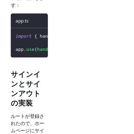
す：
app.ts
import
{
 handleAuthRoutes 
}
from
'@logto/exp
app
.
use
(
handleAuthRoutes
(
config
)
)
;
サインイ
ンとサイ
ンアウト
の実装
ルートが登録さ
れたので、ホー
ムページにサイ