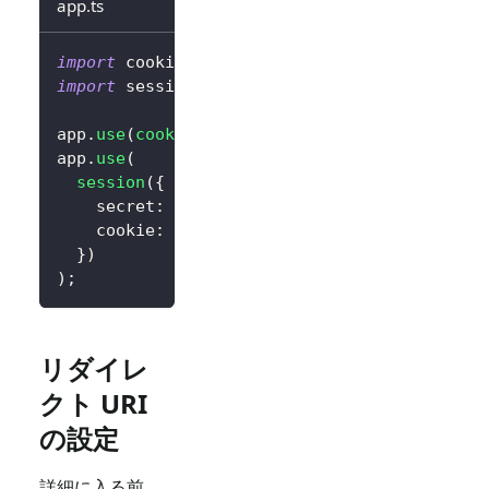
app.ts
import
 cookieParser 
from
'cookie-parser'
;
import
 session 
from
'express-session'
;
app
.
use
(
cookieParser
(
)
)
;
app
.
use
(
session
(
{
    secret
:
'random_session_key'
,
// 独自の
    cookie
:
{
 maxAge
:
14
*
24
*
60
*
60
*
10
}
)
)
;
リダイレ
クト URI
の設定
詳細に入る前