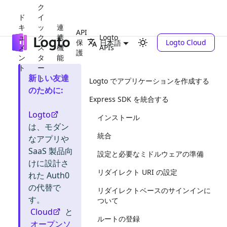
ク
ド
イ
キ
ッ
連
API
ュ
ク
携
Logto
保
Logto Cloud
日本語
メ
ス
機
APIs
護
ン
タ
能
ト
ー
新しい友達
ト
Logto でアプリケーションを作成する
のために
:
Express SDK を統合する
Logto
インストール
は、モダン
統合
なアプリや
SaaS 製品向
設定と必要なミドルウェアの準備
けに設計さ
リダイレクト URI の設定
れた Auth0
の代替で
リダイレクトベースのサインインに
す。
ついて
Cloud
と
ルートの登録
オープンソ