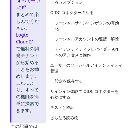
すべて一つ
存（オプション）
に
OIDC コネクターの活用
まとめて楽
しんでくだ
ソーシャルサインインボタンの有効
さい。
化
Logto
ソーシャルアカウントの連携・解除
Cloud
で無料の開
アイデンティティプロバイダー API
へのアクセスと操作
発テナント
から始める
ユーザーのソーシャルアイデンティティ
ことをお勧
管理
めします。
設定を保存する
これによ
り、すべて
サインイン体験で OIDC コネクターを
の機能を簡
有効にする
単に探索で
テストと検証
きます。
さらなる読み物
この記事では、