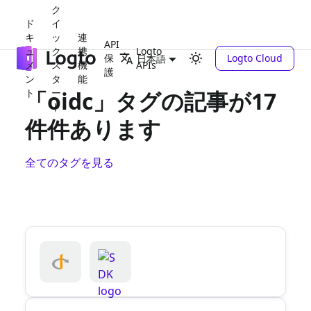
ク
ド
イ
キ
ッ
連
API
ュ
ク
携
Logto
保
Logto Cloud
日本語
メ
ス
機
APIs
護
ン
タ
能
ト
「oidc」タグの記事が17
ー
ト
件件あります
全てのタグを見る