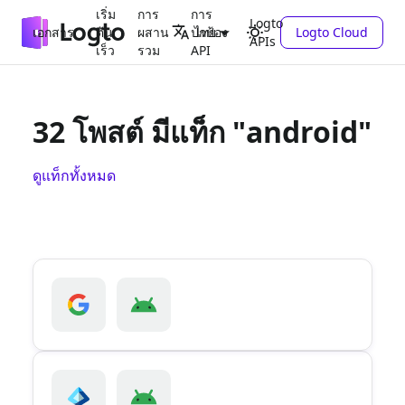
เริ่ม
การ
การ
Logto
เอกสาร
ต้น
ผสาน
ปกป้อง
Logto Cloud
ไทย
APIs
เร็ว
รวม
API
32 โพสต์ มีแท็ก "android"
ดูแท็กทั้งหมด