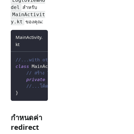
LogtoViewMo
สำหรับ
del
MainActivit
ของคุณ:
y.kt
MainActivity.
kt
//...with other imports
class
 MainActivity 
:
AppCompatActivity
(
)
{
// สร้าง logtoViewModel โดยใช้ Factory
private
val
 logtoViewModel
:
 LogtoViewMod
//...โค้ดอื่น ๆ
}
กำหนดค่า
redirect