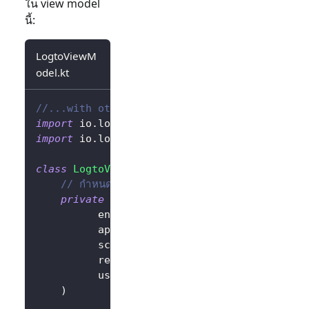
ใน view model
นี้:
LogtoViewM
odel.kt
//...with other imports
import
 io
.
logto
.
sdk
.
android
.
LogtoClient
import
 io
.
logto
.
sdk
.
android
.
type
.
LogtoConfig
class
LogtoViewModel
(
application
:
 Applicatio
// กำหนดค่า LogtoConfig
private
val
 logtoConfig 
=
LogtoConfig
(
          endpoint 
=
"<your-logto-endpoint>"
          appId 
=
"<your-app-id>"
,
          scopes 
=
null
,
          resources 
=
null
,
          usingPersistStorage 
=
true
,
)