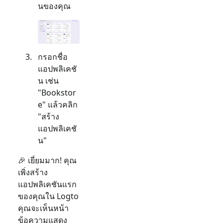
นของคุณ
กรอกชื่อ
แอปพลิเคชั
น เช่น
"Bookstor
e" แล้วคลิก
"สร้าง
แอปพลิเคชั
น"
🎉 เยี่ยมมาก! คุณ
เพิ่งสร้าง
แอปพลิเคชันแรก
ของคุณใน Logto
คุณจะเห็นหน้า
ข้อความแสดง