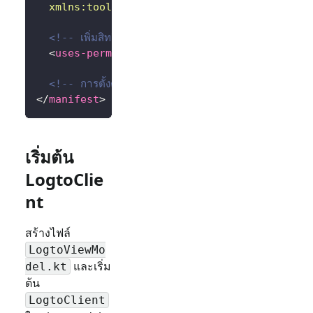
xmlns:
tools
=
"
http://schemas.android.com/to
<!-- เพิ่มสิทธิ์การใช้งานอินเทอร์เน็ต -->
<
uses-permission
android:
name
=
"
android.per
<!-- การตั้งค่าอื่น ๆ... -->
</
manifest
>
เริ่มต้น
LogtoClie
nt
สร้างไฟล์
LogtoViewMo
และเริ่ม
del.kt
ต้น
LogtoClient