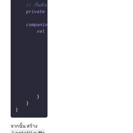
// เริ่มต้น LogtoClient ด้วย config และ app
private
val
 logtoClient 
=
LogtoClient
(
lo
companion
object
{
val
 Factory
:
 ViewModelProvider
.
Facto
@Suppress
(
"UNCHECKED_CAST"
)
override
fun
<
T 
:
 ViewModel
>
cre
                modelClass
:
 Class
<
T
>
,
                extras
:
 CreationExtras
)
:
 T 
{
// ดึง Application object จา
val
 application 
=
checkNotNu
return
LogtoViewModel
(
applic
}
}
}
}
จากนั้น สร้าง