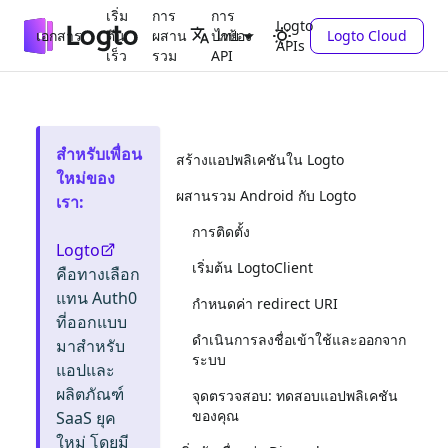
เริ่ม
การ
การ
Logto
เอกสาร
ต้น
ผสาน
ปกป้อง
Logto Cloud
ไทย
APIs
เร็ว
รวม
API
สำหรับเพื่อน
สร้างแอปพลิเคชันใน Logto
ใหม่ของ
ผสานรวม Android กับ Logto
เรา
:
การติดตั้ง
Logto
เริ่มต้น LogtoClient
คือทางเลือก
แทน Auth0
กำหนดค่า redirect URI
ที่ออกแบบ
ดำเนินการลงชื่อเข้าใช้และออกจาก
มาสำหรับ
ระบบ
แอปและ
ผลิตภัณฑ์
จุดตรวจสอบ: ทดสอบแอปพลิเคชัน
ของคุณ
SaaS ยุค
ใหม่ โดยมี