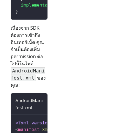
implementation
(
"io.logto.sdk:android:3.0.0
}
เนื่องจาก SDK
ต้องการเข้าถึง
อินเทอร์เน็ต คุณ
จำเป็นต้องเพิ่ม
permission ต่อ
ไปนี้ในไฟล์
AndroidMani
ของ
fest.xml
คุณ:
AndroidMani
fest.xml
<?xml version="1.0" encoding="utf-8"?>
<
manifest
xmlns:
android
=
"
http://schemas.andr