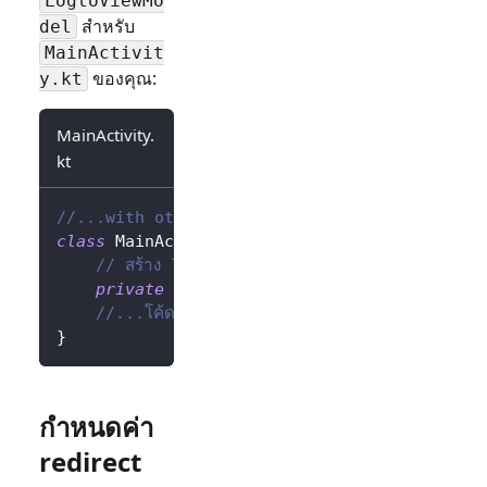
LogtoViewMo
สำหรับ
del
MainActivit
ของคุณ:
y.kt
MainActivity.
kt
//...with other imports
class
 MainActivity 
:
AppCompatActivity
(
)
{
// สร้าง logtoViewModel โดยใช้ Factory
private
val
 logtoViewModel
:
 LogtoViewMod
//...โค้ดอื่น ๆ
}
กำหนดค่า
redirect