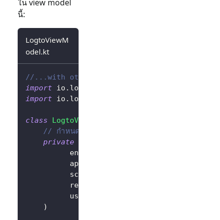
ใน view model
นี้:
LogtoViewM
odel.kt
//...with other imports
import
 io
.
logto
.
sdk
.
android
.
LogtoClient
import
 io
.
logto
.
sdk
.
android
.
type
.
LogtoConfig
class
LogtoViewModel
(
application
:
 Applicatio
// กำหนดค่า LogtoConfig
private
val
 logtoConfig 
=
LogtoConfig
(
          endpoint 
=
"<your-logto-endpoint>"
          appId 
=
"<your-app-id>"
,
          scopes 
=
null
,
          resources 
=
null
,
          usingPersistStorage 
=
true
,
)