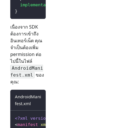
implementation
(
"io.logto.sdk:android:3.0.0
}
เนื่องจาก SDK
ต้องการเข้าถึง
อินเทอร์เน็ต คุณ
จำเป็นต้องเพิ่ม
permission ต่อ
ไปนี้ในไฟล์
AndroidMani
ของ
fest.xml
คุณ:
AndroidMani
fest.xml
<?xml version="1.0" encoding="utf-8"?>
<
manifest
xmlns:
android
=
"
http://schemas.andr