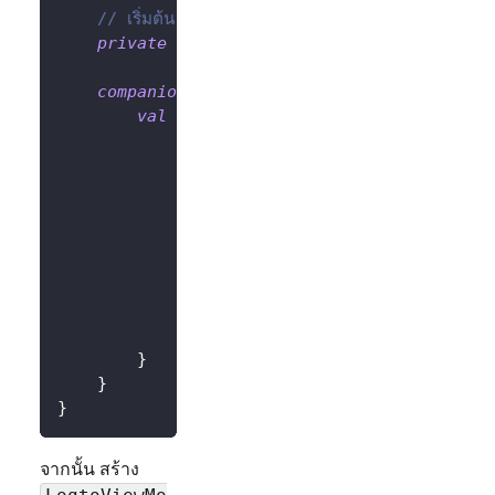
// เริ่มต้น LogtoClient ด้วย config และ app
private
val
 logtoClient 
=
LogtoClient
(
lo
companion
object
{
val
 Factory
:
 ViewModelProvider
.
Facto
@Suppress
(
"UNCHECKED_CAST"
)
override
fun
<
T 
:
 ViewModel
>
cre
                modelClass
:
 Class
<
T
>
,
                extras
:
 CreationExtras
)
:
 T 
{
// ดึง Application object จา
val
 application 
=
checkNotNu
return
LogtoViewModel
(
applic
}
}
}
}
จากนั้น สร้าง