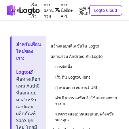
เริ่ม
การ
การ
Logto
เอกสาร
ต้น
ผสาน
ปกป้อง
Logto Cloud
ไทย
APIs
เร็ว
รวม
API
สำหรับเพื่อน
สร้างแอปพลิเคชันใน Logto
ใหม่ของ
ผสานรวม Android กับ Logto
เรา
:
การติดตั้ง
Logto
เริ่มต้น LogtoClient
คือทางเลือก
แทน Auth0
กำหนดค่า redirect URI
ที่ออกแบบ
ดำเนินการลงชื่อเข้าใช้และออกจาก
มาสำหรับ
ระบบ
แอปและ
ผลิตภัณฑ์
จุดตรวจสอบ: ทดสอบแอปพลิเคชัน
ของคุณ
SaaS ยุค
ใหม่ โดยมี