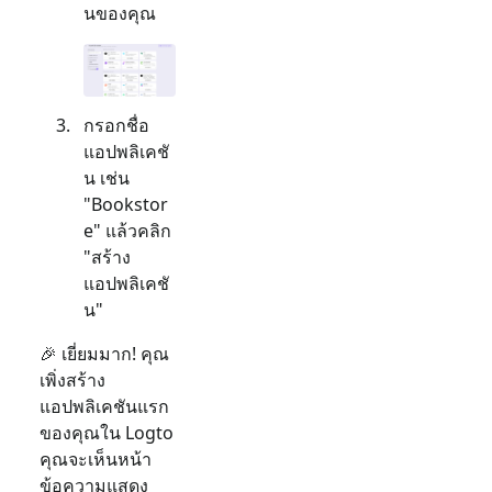
นของคุณ
กรอกชื่อ
แอปพลิเคชั
น เช่น
"Bookstor
e" แล้วคลิก
"สร้าง
แอปพลิเคชั
น"
🎉 เยี่ยมมาก! คุณ
เพิ่งสร้าง
แอปพลิเคชันแรก
ของคุณใน Logto
คุณจะเห็นหน้า
ข้อความแสดง