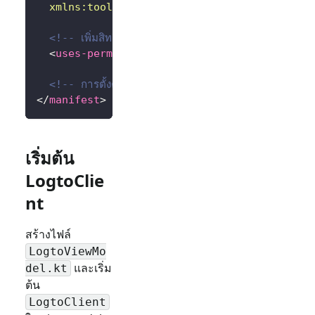
xmlns:
tools
=
"
http://schemas.android.com/to
<!-- เพิ่มสิทธิ์การใช้งานอินเทอร์เน็ต -->
<
uses-permission
android:
name
=
"
android.per
<!-- การตั้งค่าอื่น ๆ... -->
</
manifest
>
เริ่มต้น
LogtoClie
nt
สร้างไฟล์
LogtoViewMo
และเริ่ม
del.kt
ต้น
LogtoClient