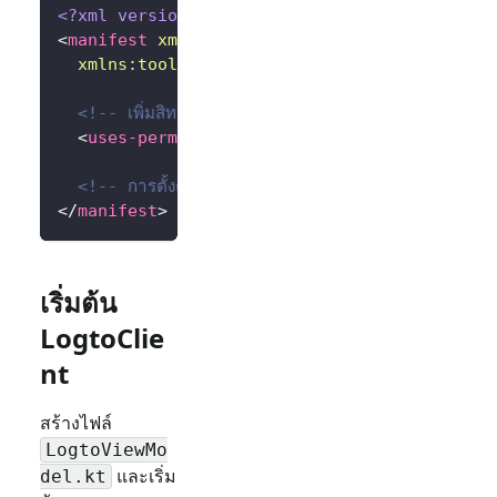
<?xml version="1.0" encoding="utf-8"?>
<
manifest
xmlns:
android
=
"
http://schemas.andr
xmlns:
tools
=
"
http://schemas.android.com/to
<!-- เพิ่มสิทธิ์การใช้งานอินเทอร์เน็ต -->
<
uses-permission
android:
name
=
"
android.per
<!-- การตั้งค่าอื่น ๆ... -->
</
manifest
>
เริ่มต้น
LogtoClie
nt
สร้างไฟล์
LogtoViewMo
และเริ่ม
del.kt