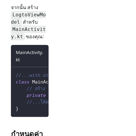
จากนั้น สร้าง
LogtoViewMo
สำหรับ
del
MainActivit
ของคุณ:
y.kt
MainActivity.
kt
//...with other imports
class
 MainActivity 
:
AppCompatActivity
(
)
{
// สร้าง logtoViewModel โดยใช้ Factory
private
val
 logtoViewModel
:
 LogtoViewMod
//...โค้ดอื่น ๆ
}
กำหนดค่า