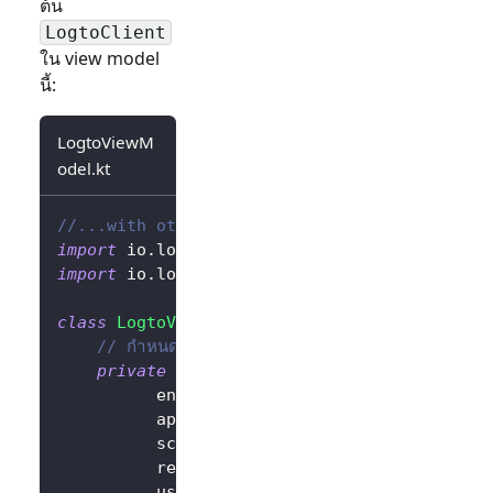
ต้น
LogtoClient
ใน view model
นี้:
LogtoViewM
odel.kt
//...with other imports
import
 io
.
logto
.
sdk
.
android
.
LogtoClient
import
 io
.
logto
.
sdk
.
android
.
type
.
LogtoConfig
class
LogtoViewModel
(
application
:
 Applicatio
// กำหนดค่า LogtoConfig
private
val
 logtoConfig 
=
LogtoConfig
(
          endpoint 
=
"<your-logto-endpoint>"
          appId 
=
"<your-app-id>"
,
          scopes 
=
null
,
          resources 
=
null
,
          usingPersistStorage 
=
true
,