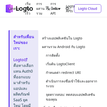
เริ่ม
การ
การ
Logto
เอกสาร
ต้น
ผสาน
ปกป้อง
Logto Cloud
ไทย
APIs
เร็ว
รวม
API
สำหรับเพื่อน
สร้างแอปพลิเคชันใน Logto
ใหม่ของ
ผสานรวม Android กับ Logto
เรา
:
การติดตั้ง
Logto
เริ่มต้น LogtoClient
คือทางเลือก
แทน Auth0
กำหนดค่า redirect URI
ที่ออกแบบ
ดำเนินการลงชื่อเข้าใช้และออกจาก
มาสำหรับ
ระบบ
แอปและ
ผลิตภัณฑ์
จุดตรวจสอบ: ทดสอบแอปพลิเคชัน
ของคุณ
SaaS ยุค
ใหม่ โดยมี