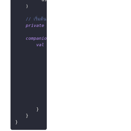
)
// เริ่มต้น LogtoClient ด้วย config และ app
private
val
 logtoClient 
=
LogtoClient
(
lo
companion
object
{
val
 Factory
:
 ViewModelProvider
.
Facto
@Suppress
(
"UNCHECKED_CAST"
)
override
fun
<
T 
:
 ViewModel
>
cre
                modelClass
:
 Class
<
T
>
,
                extras
:
 CreationExtras
)
:
 T 
{
// ดึง Application object จา
val
 application 
=
checkNotNu
return
LogtoViewModel
(
applic
}
}
}
}