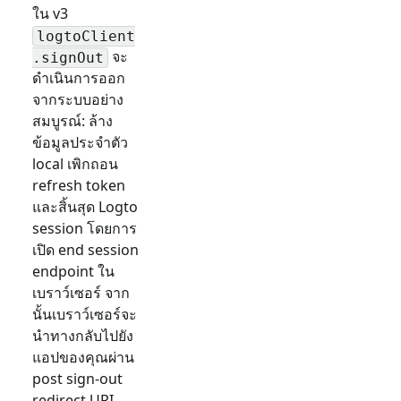
ใน v3
logtoClient
จะ
.signOut
ดำเนินการออก
จากระบบอย่าง
สมบูรณ์: ล้าง
ข้อมูลประจำตัว
local เพิกถอน
refresh token
และสิ้นสุด Logto
session โดยการ
เปิด end session
endpoint ใน
เบราว์เซอร์ จาก
นั้นเบราว์เซอร์จะ
นำทางกลับไปยัง
แอปของคุณผ่าน
post sign-out
redirect URI